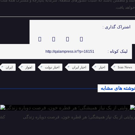
کنند و مطمئن باشند که امنیت کشورهای منطقه، سرمایه یکپارچه و مشترک همه ملت ها
خواهد یافت.
اشتراک گذاری :
لینک کوتاه :
http://qalampress.ir/?p=16151
Iran News
اخبار
اخبار ایران
اخبار دولت
اهواز
ایران
نوشته های مشابه
روایتی از یک نیاز همیشگی؛ هر قطره خون، فرصت دوباره زندگی
کشف ۳۴ ماینر در تبریز؛ ب