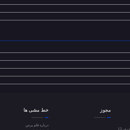
مجوز
خط مشی ها
درباره قلم پرس
پایگاه خبری قلم پرس از دی ماه سال 94 فعالیت آزمایشی خود را آغاز کرد و پس از آن در 13