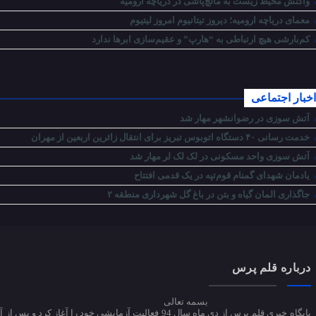
واکنش محیط زیست به مالچ‌پاشی در دریاچه ارومیه
معمای دریاچه ارومیه؛ دیروز تیتانیوم امروز لیتیوم
کم‌بارشی هیچ ارتباطی به “هارپ” و عقیم‌سازی ابرها ندارد
اخبار اجتماعی
آتش سوزی در رضوانشهر مهار شد
خدمت رسانی ۴۰ دستگاه اتوبوس تبریز برای انتقال زائرین اربعین از مهران
آتش سوزی واحد مسکونی در لک لک لر مهار شد
یادمان شهدای گمنام قوم‌تپه در یک قدمی افتتاح
جاگذاری المان گیاه و بتن در باغ گل شهرداری منطقه ۲
درباره قلم پرس
بسمه تعالی