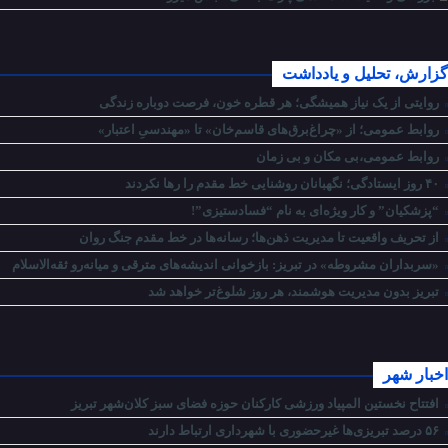
گزارش، تحلیل و یادداشت
روایتی از یک نیاز همیشگی؛ هر قطره خون، فرصت دوباره زندگی
روابط عمومی؛ از «چراغ‌برق‌های قاسم‌خان» تا «مهندسیِ اعتبار»
روابط عمومی،بی مکان و بی زمان
۴۰ روز ایستادگی؛ نگهبانان روشنایی خط مقدم را رها نکردند
“پزشکیان” و کار ویژه‌ای به نام “فسادستیزی”!
از تحریف واقعیت تا مدیریت ذهن‌ها؛ رسانه‌ها در خط مقدم جنگ روان
«سربداران مشروطه» در تبریز: بازخوانی اندیشه‌های مترقی و میانه‌رو ثقه‌الاسلام
تبریز بدون مدیریت هوشمند، هر روز شلوغ‌تر خواهد شد
اخبار شهر
افتتاح نخستین المپیاد ورزشی کارکنان حوزه فضای سبز کلان‌شهر تبریز
۵۶ درصد تبریزی‌ها غیرحضوری با شهرداری ارتباط دارند