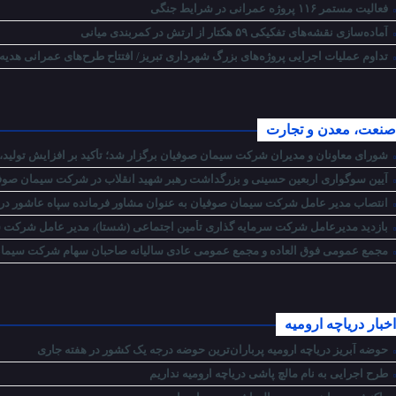
فعالیت مستمر ۱۱۶ پروژه عمرانی در شرایط جنگی
آماده‌سازی نقشه‌های تفکیکی ۵۹ هکتار از ارتش در کمربندی میانی
تداوم عملیات اجرایی پروژه‌های بزرگ شهرداری تبریز/ افتتاح طرح‌های عمرانی هدیه
صنعت، معدن و تجارت
شورای معاونان و مدیران شرکت سیمان صوفیان برگزار شد؛ تأکید بر افزایش تولید، 
آیین سوگواری اربعین حسینی و بزرگداشت رهبر شهید انقلاب در شرکت سیمان صوفی
انتصاب مدیر عامل شرکت سیمان صوفیان به عنوان مشاور فرمانده سپاه عاشور در ام
بازدید مدیرعامل شرکت سرمایه گذاری تأمین اجتماعی (شستا)، مدیر عامل شرکت سر
مجمع عمومی فوق العاده و مجمع عمومی عادی سالیانه صاحبان سهام شرکت سیمان 
اخبار دریاچه ارومیه
حوضه آبریز دریاچه ارومیه پرباران‌ترین حوضه‌ درجه یک کشور در هفته جاری
طرح اجرایی به نام مالچ پاشی دریاچه ارومیه نداریم