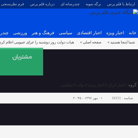
ارتباط با قلم پرس
برگه نمونه
چندرسانه ای
درباره قلم پرس
فرم نظرسنجی
خانه
اخبار ویژه
اخبار اقتصادی
سیاسی
فرهنگ و هنر
ورزشی
چندرس
شما اینجا هستید »
صفحه اصلی »
هیات دولت روز دوشنبه را عزای عمومی اعلام کرد
گروه :
اخبار ایران
/
اخبار ویژه
/
دولت
/
سیاسی
شناسه :
16151
۰۱ مهر ۱۳۹۷ - ۲۰:۴۵