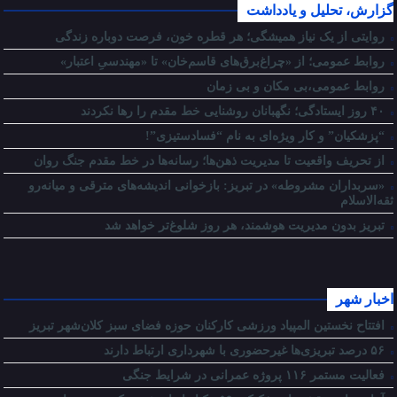
گزارش، تحلیل و یادداشت
روایتی از یک نیاز همیشگی؛ هر قطره خون، فرصت دوباره زندگی
روابط عمومی؛ از «چراغ‌برق‌های قاسم‌خان» تا «مهندسیِ اعتبار»
روابط عمومی،بی مکان و بی زمان
۴۰ روز ایستادگی؛ نگهبانان روشنایی خط مقدم را رها نکردند
“پزشکیان” و کار ویژه‌ای به نام “فسادستیزی”!
از تحریف واقعیت تا مدیریت ذهن‌ها؛ رسانه‌ها در خط مقدم جنگ روان
«سربداران مشروطه» در تبریز: بازخوانی اندیشه‌های مترقی و میانه‌رو
ثقه‌الاسلام
تبریز بدون مدیریت هوشمند، هر روز شلوغ‌تر خواهد شد
اخبار شهر
افتتاح نخستین المپیاد ورزشی کارکنان حوزه فضای سبز کلان‌شهر تبریز
۵۶ درصد تبریزی‌ها غیرحضوری با شهرداری ارتباط دارند
فعالیت مستمر ۱۱۶ پروژه عمرانی در شرایط جنگی