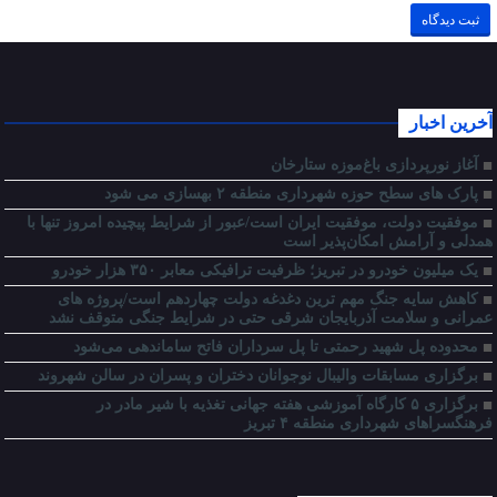
آخرین اخبار
آغاز نورپردازی باغ‌موزه ستارخان
پارک های سطح حوزه شهرداری منطقه ۲ بهسازی می شود
موفقیت دولت، موفقیت ایران است/عبور از شرایط پیچیده امروز تنها با
همدلی و آرامش امکان‌پذیر است
یک میلیون خودرو در تبریز؛ ظرفیت ترافیکی معابر ۳۵۰ هزار خودرو
کاهش سایه جنگ مهم ‌ترین دغدغه دولت چهاردهم است/پروژه ‌های
عمرانی و سلامت آذربایجان شرقی حتی در شرایط جنگی متوقف نشد
محدوده پل شهید رحمتی تا پل سرداران فاتح ساماندهی می‌شود
برگزاری مسابقات والیبال نوجوانان دختران و پسران در سالن شهروند
برگزاری ۵ کارگاه آموزشی هفته جهانی تغذیه با شیر مادر در
فرهنگسراهای شهرداری منطقه ۴ تبریز