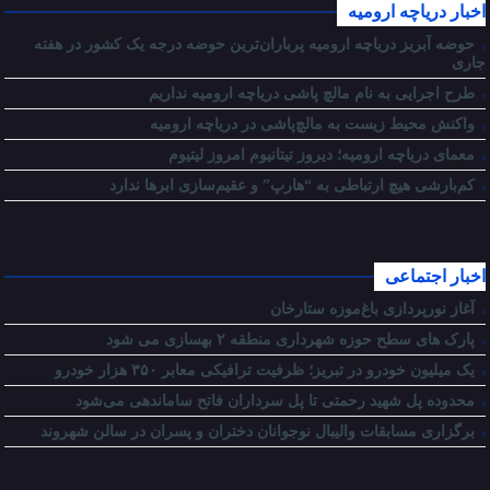
اخبار دریاچه ارومیه
حوضه آبریز دریاچه ارومیه پرباران‌ترین حوضه‌ درجه یک کشور در هفته
جاری
طرح اجرایی به نام مالچ پاشی دریاچه ارومیه نداریم
واکنش محیط زیست به مالچ‌پاشی در دریاچه ارومیه
معمای دریاچه ارومیه؛ دیروز تیتانیوم امروز لیتیوم
کم‌بارشی هیچ ارتباطی به “هارپ” و عقیم‌سازی ابرها ندارد
اخبار اجتماعی
آغاز نورپردازی باغ‌موزه ستارخان
پارک های سطح حوزه شهرداری منطقه ۲ بهسازی می شود
یک میلیون خودرو در تبریز؛ ظرفیت ترافیکی معابر ۳۵۰ هزار خودرو
محدوده پل شهید رحمتی تا پل سرداران فاتح ساماندهی می‌شود
برگزاری مسابقات والیبال نوجوانان دختران و پسران در سالن شهروند