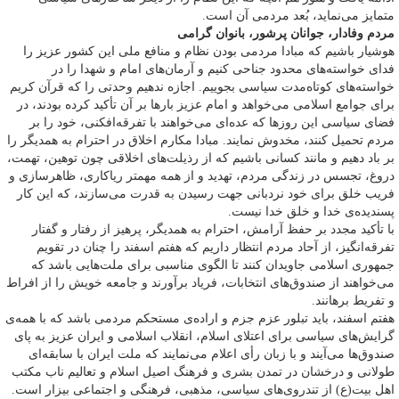
متمایز می‌نماید، بُعد مردمی آن است.
مردم وفادار، جوانان پرشور، بانوان گرامی
هوشیار باشیم که مبادا مردمی بودن نظام و منافع ملی این کشور عزیز را
فدای خواسته‌های محدود جناحی کنیم و آرمان‌های امام و شهدا را در
خواسته‌های کوتاه‌مدت سیاسی بجوییم. اجازه ندهیم وحدتی را که قرآن کریم
برای جوامع اسلامی می‌خواهد و امام عزیز بارها بر آن تأکید کرده بودند، در
فضای سیاسی این روزها که عده‌ای می‌خواهند با تفرقه‌افکنی، خود را بر
مردم تحمیل کنند، مخدوش نمایند. مبادا مکارم اخلاق در احترام به همدیگر را
بر باد دهیم و مانند کسانی باشیم که از رذیلت‌های اخلاقی چون توهین، تهمت،
دروغ، تجسس در زندگی مردم، تهدید و از همه مهمتر ریاکاری، ظاهرسازی و
فریب خلق برای خود نردبانی جهت رسیدن به قدرت می‌سازند، که این کار
پسندیده‌ی خدا و خلق خدا نیست.
با تأکید مجدد بر حفظ آرامش، احترام به همدیگر، پرهیز از رفتار و گفتار
تفرقه‌انگیز، از آحاد مردم انتظار داریم که هفتم اسفند را چنان در تقویم
جمهوری اسلامی جاویدان کنند تا الگوی مناسبی برای ملت‌هایی باشد که
می‌خواهند از صندوق‌های انتخابات، فریاد برآورند و جامعه خویش را از افراط
و تفریط برهانند.
هفتم اسفند، باید تبلور عزم جزم و اراده‌ی مستحکم مردمی باشد که با همه‌ی
گرایش‌های سیاسی برای اعتلای اسلام، انقلاب اسلامی و ایران عزیز به پای
صندوق‌ها می‌آیند و با زبان رأی اعلام می‌نمایند که ملت ایران با سابقه‌ای
طولانی و درخشان در تمدن بشری و فرهنگ اصیل اسلام و تعالیم ناب مکتب
اهل بیت(ع) از تندروی‌های سیاسی، مذهبی، فرهنگی و اجتماعی بیزار است.