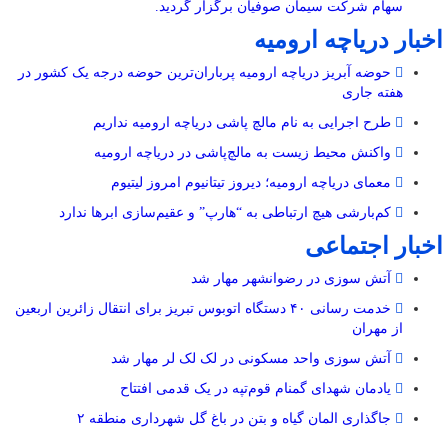
سهام شرکت سیمان صوفیان برگزار گردید.
اخبار دریاچه ارومیه
حوضه آبریز دریاچه ارومیه پرباران‌ترین حوضه‌ درجه یک کشور در
هفته جاری
طرح اجرایی به نام مالچ پاشی دریاچه ارومیه نداریم
واکنش محیط زیست به مالچ‌پاشی در دریاچه ارومیه
معمای دریاچه ارومیه؛ دیروز تیتانیوم امروز لیتیوم
کم‌بارشی هیچ ارتباطی به “هارپ” و عقیم‌سازی ابرها ندارد
اخبار اجتماعی
آتش سوزی در رضوانشهر مهار شد
خدمت رسانی ۴۰ دستگاه اتوبوس تبریز برای انتقال زائرین اربعین
از مهران
آتش سوزی واحد مسکونی در لک لک لر مهار شد
یادمان شهدای گمنام قوم‌تپه در یک قدمی افتتاح
جاگذاری المان گیاه و بتن در باغ گل شهرداری منطقه ۲