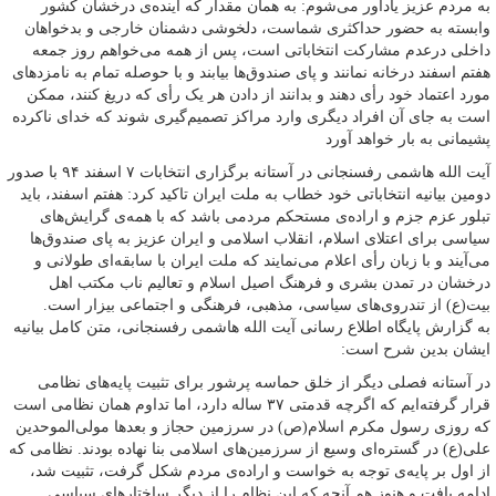
به مردم عزیز یادآور می‌شوم: به همان مقدار که آینده‌ی درخشان کشور
وابسته به حضور حداکثری شماست، دلخوشی‌ دشمنان خارجی و بدخواهان
داخلی درعدم مشارکت انتخاباتی است، پس از همه می‌خواهم روز جمعه
هفتم اسفند درخانه نمانند و پای صندوق‌ها بیابند و با حوصله تمام به نامزدهای
مورد اعتماد خود رأی دهند و بدانند از دادن هر یک رأی که دریغ کنند، ممکن
است به جای آن افراد دیگری وارد مراکز تصمیم‌گیری شوند که خدای ناکرده
پشیمانی به بار خواهد آورد
آیت الله هاشمی رفسنجانی در آستانه برگزاری انتخابات ۷ اسفند ۹۴ با صدور
دومین بیانیه انتخاباتی خود خطاب به ملت ایران تاکید کرد: هفتم اسفند، باید
تبلور عزم جزم و اراده‌ی مستحکم مردمی باشد که با همه‌ی گرایش‌های
سیاسی برای اعتلای اسلام، انقلاب اسلامی و ایران عزیز به پای صندوق‌ها
می‌آیند و با زبان رأی اعلام می‌نمایند که ملت ایران با سابقه‌ای طولانی و
درخشان در تمدن بشری و فرهنگ اصیل اسلام و تعالیم ناب مکتب اهل
بیت(ع) از تندروی‌های سیاسی، مذهبی، فرهنگی و اجتماعی بیزار است.
به گزارش پایگاه اطلاع رسانی آیت الله هاشمی رفسنجانی، متن کامل بیانیه
ایشان بدین شرح است:
در آستانه فصلی دیگر از خلق حماسه پرشور برای تثبیت پایه‌های نظامی
قرار گرفته‌ایم که اگرچه قدمتی ۳۷ ساله دارد، اما تداوم همان نظامی است
که روزی رسول مکرم اسلام(ص) در سرزمین حجاز و بعدها مولی‌الموحدین
علی(ع) در گستره‌ای وسیع از سرزمین‌های اسلامی بنا نهاده بودند. نظامی که
از اول بر پایه‌ی توجه به خواست و اراده‌ی مردم شکل گرفت، تثبیت شد،
ادامه یافت و هنوز هم آنچه که این نظام را از دیگر ساختارهای سیاسی