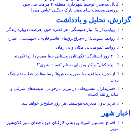
کانال ملاصدرا توسط شهرداری منطقه ۲ مرمت می شود
بررسی وضعیت ساماندهی پارک جنگلی عباس میرزا
گزارش، تحلیل و یادداشت
روایتی از یک نیاز همیشگی؛ هر قطره خون، فرصت دوباره زندگی
روابط عمومی؛ از «چراغ‌برق‌های قاسم‌خان» تا «مهندسیِ اعتبار»
روابط عمومی،بی مکان و بی زمان
۴۰ روز ایستادگی؛ نگهبانان روشنایی خط مقدم را رها نکردند
“پزشکیان” و کار ویژه‌ای به نام “فسادستیزی”!
از تحریف واقعیت تا مدیریت ذهن‌ها؛ رسانه‌ها در خط مقدم جنگ
روان
«سربداران مشروطه» در تبریز: بازخوانی اندیشه‌های مترقی و
میانه‌رو ثقه‌الاسلام
تبریز بدون مدیریت هوشمند، هر روز شلوغ‌تر خواهد شد
اخبار شهر
افتتاح نخستین المپیاد ورزشی کارکنان حوزه فضای سبز کلان‌شهر
تبریز