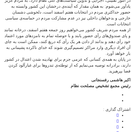
در امور تقنینی، اجرایی و تدوین سیاست‌های کلی نظام دارد، به مردم عزیز
یادآور می‌شوم: به همان مقدار که آینده‌ی درخشان این کشور وابسته به
حضور حداکثری مردم در انتخابات هفتم اسفند است، دلخوشی‌ دشمنان
خارجی و بدخواهان داخلی نیز در عدم مشارکت مردم در حماسه‌ی سیاسی
انتخابات است.
از همه مردم شریف کشور می‌خواهیم روز جمعه هفتم اسفند، درخانه نمانند
و پای صندوق‌های رأی حضور یابند و با حوصله تمام به نامزدهای مورد اعتماد
خود رأی دهند و بدانند از دادن هر یک رأی که دریغ کنند، ممکن است به جای
آن افراد دیگری وارد مراکز تصمیم‌گیری شوند که خدای ناکرده پشیمانی به
بار خواهد آورد.
در پایان به همه‌ی کسانی که عزمی جزم برای نهادینه شدن اعتدال در کشور
دارند، برادرانه توصیه می‌نمایم که از توطئه‌ی تندروها برای غبارآلود کردن
فضا بپرهیزید.
اکبر هاشمی رفسنجانی
رئیس مجمع تشخیص مصلحت نظام
اشتراک گذاری :