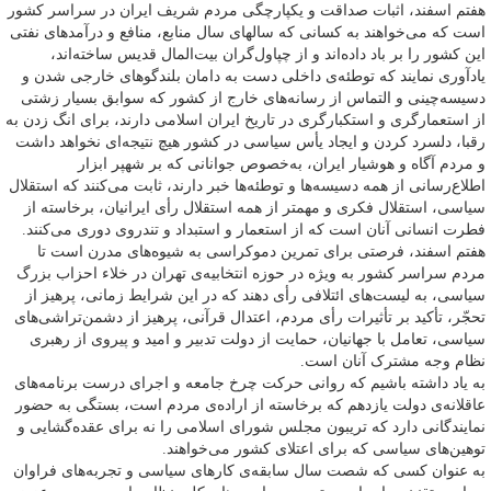
هفتم اسفند، اثبات صداقت و یکپارچگی مردم شریف ایران در سراسر کشور
است که می‌خواهند به کسانی که سالهای سال منابع، منافع و درآمدهای نفتی
این کشور را بر باد داده‌اند و از چپاول‌گران بیت‌المال قدیس ساخته‌اند،
یادآوری نمایند که توطئه‌ی داخلی دست به دامان بلندگوهای خارجی شدن و
دسیسه‌‌چینی و التماس از رسانه‌های خارج از کشور که سوابق بسیار زشتی
از استعمارگری و استکبارگری در تاریخ ایران اسلامی دارند، برای انگ زدن به
رقبا، دلسرد کردن و ایجاد یأس سیاسی در کشور هیچ نتیجه‌ای نخواهد داشت
و مردم آگاه و هوشیار ایران، به‌خصوص جوانانی که بر شهپر ابزار
اطلاع‌رسانی از همه دسیسه‌ها و توطئه‌ها خبر دارند، ثابت می‌کنند که استقلال
سیاسی، استقلال فکری و مهمتر از همه استقلال رأی ایرانیان، برخاسته از
فطرت انسانی آنان است که از استعمار و استبداد و تندروی دوری می‌کنند.
هفتم اسفند، فرصتی برای تمرین دموکراسی به شیوه‌های مدرن است تا
مردم سراسر کشور به ویژه در حوزه انتخابیه‌ی تهران در خلاء احزاب بزرگ
سیاسی، به لیست‌های ائتلافی رأی دهند که در این شرایط زمانی، پرهیز از
تحجّر، تأکید بر تأثیرات رأی مردم، اعتدال قرآنی، پرهیز از دشمن‌تراشی‌های
سیاسی، تعامل با جهانیان، حمایت از دولت تدبیر و امید و پیروی از رهبری
نظام وجه مشترک آنان است.
به یاد داشته باشیم که روانی حرکت چرخ جامعه و اجرای درست برنامه‌های
عاقلانه‌ی دولت یازدهم که برخاسته از اراده‌ی مردم است، بستگی به حضور
نمایندگانی دارد که تریبون مجلس شورای اسلامی را نه برای عقده‌گشایی و
توهین‌های سیاسی که برای اعتلای کشور می‌خواهند.
به عنوان کسی که شصت سال سابقه‌ی کارهای سیاسی و تجربه‌های فراوان