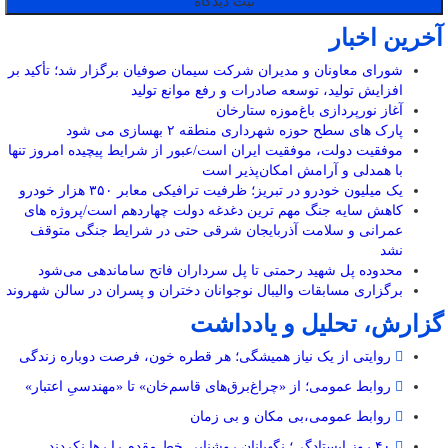
آخرین اخبار
شورای معاونان و مدیران شرکت سیمان صوفیان برگزار شد؛ تأکید بر
افزایش تولید، توسعه صادرات و رفع موانع تولید
آغاز نورپردازی باغ‌موزه ستارخان
پارک های سطح حوزه شهرداری منطقه ۲ بهسازی می شود
موفقیت دولت، موفقیت ایران است/عبور از شرایط پیچیده امروز تنها
با همدلی و آرامش امکان‌پذیر است
یک میلیون خودرو در تبریز؛ ظرفیت ترافیکی معابر ۳۵۰ هزار خودرو
کاهش سایه جنگ مهم ‌ترین دغدغه دولت چهاردهم است/پروژه ‌های
عمرانی و سلامت آذربایجان شرقی حتی در شرایط جنگی متوقف
نشد
محدوده پل شهید رحمتی تا پل سرداران فاتح ساماندهی می‌شود
برگزاری مسابقات والیبال نوجوانان دختران و پسران در سالن شهروند
گزارش، تحلیل و یادداشت
روایتی از یک نیاز همیشگی؛ هر قطره خون، فرصت دوباره زندگی
روابط عمومی؛ از «چراغ‌برق‌های قاسم‌خان» تا «مهندسیِ اعتبار»
روابط عمومی،بی مکان و بی زمان
۴۰ روز ایستادگی؛ نگهبانان روشنایی خط مقدم را رها نکردند