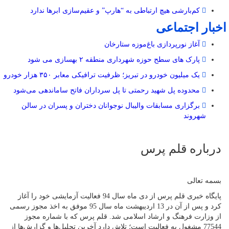
کم‌بارشی هیچ ارتباطی به “هارپ” و عقیم‌سازی ابرها ندارد
اخبار اجتماعی
آغاز نورپردازی باغ‌موزه ستارخان
پارک های سطح حوزه شهرداری منطقه ۲ بهسازی می شود
یک میلیون خودرو در تبریز؛ ظرفیت ترافیکی معابر ۳۵۰ هزار خودرو
محدوده پل شهید رحمتی تا پل سرداران فاتح ساماندهی می‌شود
برگزاری مسابقات والیبال نوجوانان دختران و پسران در سالن
شهروند
درباره قلم پرس
بسمه تعالی
پایگاه خبری قلم پرس از دی ماه سال 94 فعالیت آزمایشی خود را آغاز
کرد و پس از آن در 13 اردیبهشت ماه سال 95 موفق به اخذ مجوز رسمی
از وزارت فرهنگ و ارشاد اسلامی شد. قلم پرس که با شماره مجوز
77544 مشغول به فعالیت است؛ تلاش دارد آخرین تحلیل‌ها و گزارش‌ها از