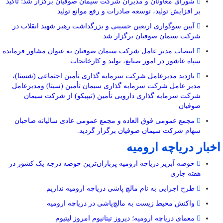
شورای معاونان و مدیران شرکت سیمان صوفیان برگزار شد؛ تأکید
بر افزایش تولید، توسعه صادرات و رفع موانع تولید
آیین سوگواری اربعین حسینی و بزرگداشت رهبر شهید انقلاب در
شرکت سیمان صوفیان برگزار شد
انتصاب مدیر عامل شرکت سیمان صوفیان به عنوان مشاور فرمانده
سپاه عاشور در امور صنایع، تولید و کارخانجات
بازدید مدیرعامل شرکت سرمایه گذاری تأمین اجتماعی (شستا)،
مدیر عامل شرکت سرمایه گذاری سیمان تأمین (سیتا) ومدیرعامل
شرکت سرمایه گذاری دارویی تأمین (تیپیکو) از شرکت سیمان
صوفیان
مجمع عمومی فوق العاده و مجمع عمومی عادی سالیانه صاحبان
سهام شرکت سیمان صوفیان برگزار گردید.
اخبار دریاچه ارومیه
حوضه آبریز دریاچه ارومیه پرباران‌ترین حوضه‌ درجه یک کشور در
هفته جاری
طرح اجرایی به نام مالچ پاشی دریاچه ارومیه نداریم
واکنش محیط زیست به مالچ‌پاشی در دریاچه ارومیه
معمای دریاچه ارومیه؛ دیروز تیتانیوم امروز لیتیوم