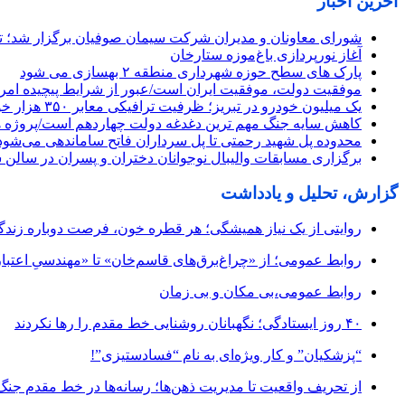
آخرین اخبار
شورای معاونان و مدیران شرکت سیمان صوفیان برگزار شد؛ تأکی
آغاز نورپردازی باغ‌موزه ستارخان
پارک های سطح حوزه شهرداری منطقه ۲ بهسازی می شود
موفقیت دولت، موفقیت ایران است/عبور از شرایط پیچیده امروز
یک میلیون خودرو در تبریز؛ ظرفیت ترافیکی معابر ۳۵۰ هزار خودرو
کاهش سایه جنگ مهم ‌ترین دغدغه دولت چهاردهم است/پروژه 
محدوده پل شهید رحمتی تا پل سرداران فاتح ساماندهی می‌شود
برگزاری مسابقات والیبال نوجوانان دختران و پسران در سالن 
گزارش، تحلیل و یادداشت
روایتی از یک نیاز همیشگی؛ هر قطره خون، فرصت دوباره زند
روابط عمومی؛ از «چراغ‌برق‌های قاسم‌خان» تا «مهندسیِ اعتبار
روابط عمومی،بی مکان و بی زمان
۴۰ روز ایستادگی؛ نگهبانان روشنایی خط مقدم را رها نکردند
“پزشکیان” و کار ویژه‌ای به نام “فسادستیزی”!
از تحریف واقعیت تا مدیریت ذهن‌ها؛ رسانه‌ها در خط مقدم جنگ