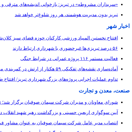
«سربداران مشروطه» در تبریز: بازخوانی اندیشه‌های مترقی و میا
تبریز بدون مدیریت هوشمند، هر روز شلوغ‌تر خواهد شد
اخبار شهر
افتتاح نخستین المپیاد ورزشی کارکنان حوزه فضای سبز کلان‌شه
۵۶ درصد تبریزی‌ها غیرحضوری با شهرداری ارتباط دارند
فعالیت مستمر ۱۱۶ پروژه عمرانی در شرایط جنگی
آماده‌سازی نقشه‌های تفکیکی ۵۹ هکتار از ارتش در کمربندی میانی
تداوم عملیات اجرایی پروژه‌های بزرگ شهرداری تبریز/ افتتاح 
صنعت، معدن و تجارت
شورای معاونان و مدیران شرکت سیمان صوفیان برگزار شد؛ تأکی
آیین سوگواری اربعین حسینی و بزرگداشت رهبر شهید انقلاب 
انتصاب مدیر عامل شرکت سیمان صوفیان به عنوان مشاور فرمان