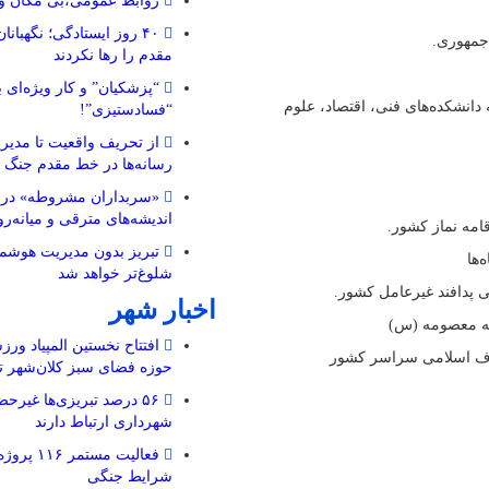
روابط عمومی،بی مکان و 
۴۰ روز ایستادگی؛ نگهبا
مقدم را رها نکردند
“پزشکیان” و کار ویژه‌ای ب
 دانشکده‌های فنی، اقتصاد، علوم
“فسادستیزی”!
از تحریف واقعیت تا مدیری
رسانه‌ها در خط مقدم جنگ 
«سربداران مشروطه» در تب
اندیشه‌های مترقی و میانه‌رو 
تبریز بدون مدیریت هوشمن
شلوغ‌تر خواهد شد
اخبار شهر
افتتاح نخستین المپیاد ورز
حوزه فضای سبز کلان‌شهر تب
۵۶ درصد تبریزی‌ها غیرحض
شهرداری ارتباط دارند
فعالیت مستم
شرایط جنگی