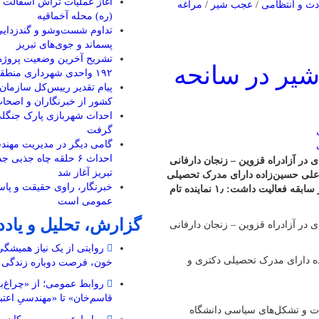
آغاز عملیات تراش آسفالت در
دث و انتظامی
/
عجب شیر
/
مراغه
(ره) محله آخماقیه
تداوم شست‌وشو و گندزدایی
پسماند و جوی‌های تبریز
تشریح آخرین وضعیت پروژه
یر در سانحه
۱۹۲ واحدی شهرداری منطقه ۲
پیام تقدیر رییس‌کل سازمان 
کشور از خبرنگاران و اصحا
احداث شهربازی پارک جنگل
گرفت
گامی دیگر در مدیریت مهندس
 در آزادراه قزوین – زنجان دارفانی
تبریز آغاز شد
علی حسین‌زاده دارای مدرک تحصیلی
خبرنگار، راوی حقیقت و پاسد
دکتری و بورسیه هیأت علمی دانشگاه تهران بود. وی در سمت های زیر سابقه فعالیت داشت: ۱٫ نماینده تام
عمومی است
گزارش، تحلیل و یاد
 در آزادراه قزوین – زنجان دارفانی
روایتی از یک نیاز همیشگ
ه دارای مدرک تحصیلی دکتری و
خون، فرصت دوباره زندگی
روابط عمومی؛ از «چراغ‌ب
قاسم‌خان» تا «مهندسیِ اعتب
ریات و تشکل‌های سیاسی دانشگاه