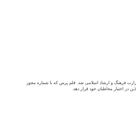
 کرد و پس از آن در 13 اردیبهشت ماه سال 95 موفق به اخذ مجوز رسمی از وزارت فرهنگ و ارشاد اسلامی شد. قلم پرس که با شماره مجوز