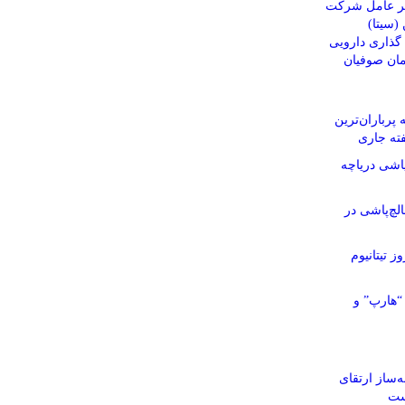
یر عامل شرکت
(سیتا)
ذاری دارویی
مان صوفیان
پرباران‌ترین
ته جاری
اشی دریاچه
چ‌پاشی در
ز تیتانیوم
“هارپ” و
‌ساز ارتقای
ست