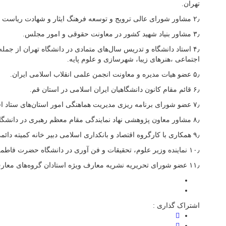
تهران.
۲٫ مشاور شورای عالی ترویج و توسعه فرهنگ ایثار و شهادت ریاست جمهوری.
۳٫ مشاور بنیاد شهید کشور در معاونت حقوقی و امور مجلس.
۴٫ استاد دانشگاه و تدریس سال‌های متمادی در دانشگاه تهران از جمله
اجتماعی ،هنرهای زیبا، شهرسازی و علوم پایه.
۵٫ عضو هیات مدیره و معاونت انجمن علمی انقلاب اسلامی ایران.
۶٫ قائم مقام کانون دانشگاهیان ایران اسلامی در استان قم.
۷٫ عضو شورای برنامه ریزی مدیریت هماهنگی امور استان‌های ستاد اقامه نماز کشور.
۸٫ مشاور معاون پژوهشی نهاد نمایندگی مقام معظم رهبری در دانشگاه‌ها
۹٫ همکاری با کارگروه اقتصاد و بانکداری اسلامی دبیر خانه کمیته دائمی پدافند غیرعامل کشور.
۱۰٫ نماینده وزیر علوم، تحقیقات و فن آوری در دانشگاه حضرت فاطمه معصومه (س)
۱۱٫ عضو شورای تحریریه نشریه معارف ویژه استادان گروه‌های معارف اسلامی سراسر کشور
اشتراک گذاری :