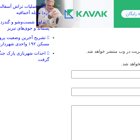
آغاز عملیات تراش آسفالت 
(ره) محله آخماقیه
تداوم شست‌وشو و گندزدا
پسماند و جوی‌های تبریز
تشریح آخرین وضعیت پروژ
مسکن ۱۹۲ واحدی شهرداری منطقه ۲
یریت در وب منتشر خواهد شد.
احداث شهربازی پارک جنگ
گرفت
خواهد شد.