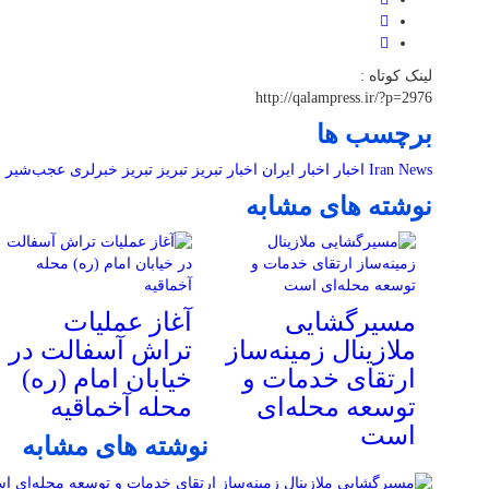
لینک کوتاه :
http://qalampress.ir/?p=2976
برچسب ها
Iran News
اخبار
اخبار ایران
اخبار تبریز
تبریز
تبریز خبرلری
عجب‌شیر
م
نوشته های مشابه
مسیرگشایی
آغاز عملیات
ملازینال زمینه‌ساز
تراش آسفالت در
ارتقای خدمات و
خیابان امام (ره)
توسعه محله‌ای
محله آخماقیه
است
نوشته های مشابه