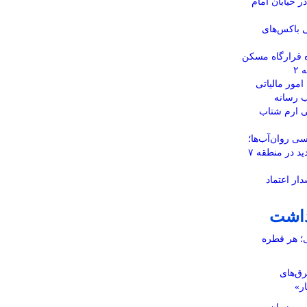
 خیابان امام
 باکس‌های
 قرارگاه مسکن
امور مالیاتی
ب رسانه
ی ارم شتاب
ی روان‌آب‌ها؛
احداث ۶ حلقه چاه جذبی جدید در منطقه ۷
ار اعتماد
داشت
ی؛ هر قطره
رق‌های
ار»