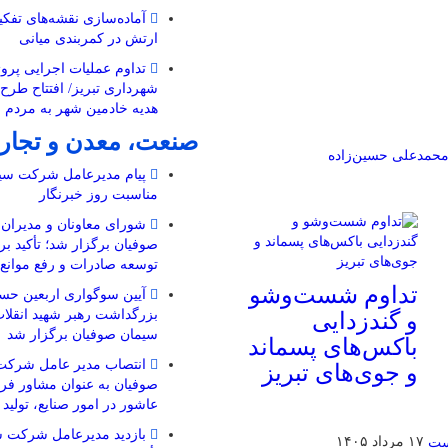
ارتش در کمربندی میانی
تداوم عملیات اجرایی پروژ
شهرداری تبریز/ افتتاح طرح
هدیه خادمین شهر به مردم 
صنعت، معدن و تجار
حمدعلی حسین‌زاده
پیام مدیرعامل شرکت سیم
مناسبت روز خبرنگار
شورای معاونان و مدیرا
صوفیان برگزار شد؛ تأکید بر
توسعه صادرات و رفع موانع ت
تداوم شست‌وشو
آیین سوگواری اربعین حسی
بزرگداشت رهبر شهید انقل
و گندزدایی
سیمان صوفیان برگزار شد
باکس‌های پسماند
انتصاب مدیر عامل شرکت
و جوی‌های تبریز
صوفیان به عنوان مشاور فرم
عاشور در امور صنایع، تولید
بازدید مدیرعامل شرکت س
۱۷ مرداد ۱۴۰۵