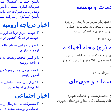
تأمین اجتماعی (شستا)، مد
دمات و توسعه
سرمایه گذاری سیمان تأمین 
ومدیرعامل شرکت سرمایه گ
تأمین (تیپیکو) از شرکت سی
ردار تبریز در بازدید از پروژه
اخبار دریاچه ارومیه
ی مسیرگشایی پاسخی به مطالبات اصلی
یر ساختهای ترافیکی است.
حوضه آبریز دریاچه ارومیه 
حوضه‌ درجه یک کشور در هف
طرح اجرایی به نام مالچ پ
 (ره) محله آخماقیه
ارومیه نداریم
آغاز عملیات تراش آسفالت در خیابان امام (ره) محله آخماقیه شهرداری منطقه ۷ تبریز عملیات تراش
واکنش محیط زیست به مال
آسفالت (آسفالت‌تراشی) در خیابان امام (ره) واقع در محله آخماقیه را به طول ۷۵۰ متر و عرض ۱۲ متر با
دریاچه ارومیه
.
معمای دریاچه ارومیه؛ دیرو
۱۴
امروز لیتیوم
سماند و جوی‌های
کم‌بارشی هیچ ارتباطی به 
عقیم‌سازی ابرها ندارد
اخبار اجتماعی
اون محیط‌زیست و خدمات شهری
ای پسماند، کانال‌ها و جوی‌های شهری
مسیرگشایی ملازینال زمینه
خدمات و توسعه محله‌ای ا