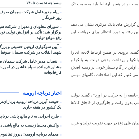
سه‌ماهه نخست ۱۴۰۵
نیست و در همین ارتباط باید به سمت تک
پیام مدیرعامل شرکت سیمان صوفیا
روز خبرنگار
رین گزارش های بانک مرکزی نشان می دهد
شورای معاونان و مدیران شرکت سی
ن رفته و دوره انتظار برای دریافت این
برگزار شد؛ تأکید بر افزایش تولید، ت
رفع موانع تولید
آیین سوگواری اربعین حسینی و بزر
شهید انقلاب در شرکت سیمان صوفیان
ت: بزودی در همین ارتباط لایحه ای را
نکها و پرداخت بدهی دولت به بانکها و
انتصاب مدیر عامل شرکت سیمان صو
مشاور فرمانده سپاه عاشور در امور صنا
اولین بار گام بسیار خوبی در زمینه اصلاح
کارخانجات
 می کنیم که این اصلاحات ، گامهای مهمی
اخبار دریاچه ارومیه
جامعه را به حرکت در آورد” ، گفت: دولت
حوضه آبریز دریاچه ارومیه پرباران‌ت
ی بدون رانت و جلوگیری از قاچاق کالاها
یک کشور در هفته جاری
طرح اجرایی به نام مالچ پاشی دریاچه
یمان علی (ع) در جهت تقویت تولید و عزت
واکنش محیط زیست به مالچ‌پاشی در 
معمای دریاچه ارومیه؛ دیروز تیتانیوم 