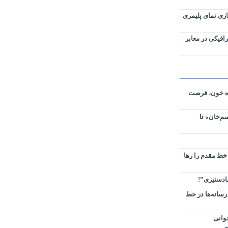
زی نمای پلیمری
افیکی در معابر
ره خون، فرصت
م‌خان» تا
 خط مقدم را رها
سادستیزی”!
رسانه‌ها در خط
وانی
م