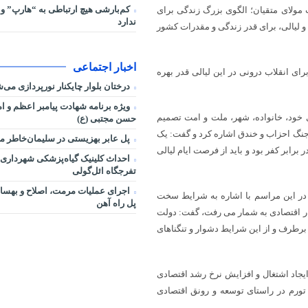
کم‌بارشی هیچ ارتباطی به “هارپ” و 
 مولای متقیان؛ الگوی بزرگ زندگی برای
ندارد
و لیالی، برای قدر زندگی و مقدرات کشور
اخبار اجتماعی
ی انقلاب درونی در این لیالی قدر بهره
درختان بلوار چایکنار نورپردازی می‌
ویژه برنامه شهادت پیامبر اعظم و ام
 خود، خانواده، شهر، ملت و امت تصمیم
حسن مجتبی (ع)
جنگ احزاب و خندق اشاره کرد و گفت: یک
پل عابر بهزیستی در سلیمان‌خاطر م
ابر کفر بود و باید از فرصت ایام لیالی
احداث کلینیک گیاه‌پزشکی شهرداری ت
تفرجگاه ائل‌گولی
اجرای عملیات مرمت، اصلاح و بهساز
ز در این مراسم با اشاره به شرایط سخت
پل راه آهن
جار اقتصادی به شمار می رفت، گفت: دولت
برطرف و از این شرایط دشوار و تنگناهای
ایجاد اشتغال و افزایش نرخ رشد اقتصادی
ش تورم در راستای توسعه و رونق اقتصادی