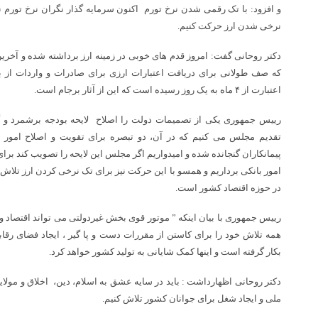
و افزود: با تک رقمی شدن نرخ تورم اکنون سرمایه گذار نگران نرخ تورم 
نرخی شدن ارز حرکت کنیم.
دکتر روحانی گفت: امروز قدم های خوبی در زمینه ارز برداشته شده و آخ
که صف طولانی برای دریافت اعتبارات ارزی برای صادرات و واردات از بی
اعتبارت از ۴ ماه به یک روز رسیده است که این از آثار برجام است.
رییس جمهوری یکی از تصمیمات دولت را اصلاح لایحه بودجه برشمرد و گف
تقدیم مجلس می کنیم که در آن، دو تبصره برای تقویت و اصلاح امور با
پیمانکاران گنجانده شده و امیدواریم اگر مجلس این لایحه را تصویب کند برای 
امور بانکی برداریم و همسو با این حرکت نیز برای تک نرخی کردن ارز تلاش
در حوزه اقتصاد کشور است.
رییس جمهوری با بیان اینکه ” موتور قوی بخش غیردولتی می تواند اقتصاد و 
همه تلاش خود را برای کاستن از مقررات دست و پا گیر ، ایجاد فضای رقابت
بکار گرفته است و اینها کمک شایانی به تولید کشور خواهد کرد.
دکتر روحانی اظهارداشت : باید در سایه عشق به اسلام، دین، اخلاق و مولا
ملی و ایجاد شغل برای جوانان کشور تلاش کنیم.