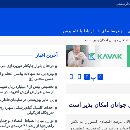
نظرسنجی
ی
چندرسانه ای
ارتباط با قلم پرس
اشتغال جوانان امکان پذیر است
آخرین اخبار
درختان بلوار چایکنار نورپردازی می
ویژه برنامه شهادت پیامبر اعظم و ا
پ
حسن مجتبی (ع)
تخصیص بیش از ۹ میلیارد ر
از محل عوارض ارزش افزوده در سه ماه
پل عابر بهزیستی در سلیمان‌خاطر م
 جوانان امکان پذیر است
احداث کلینیک گیاه‌پزشکی شهرداری 
تفرجگاه ائل‌گولی
توازن میان انضباط اقتصادی و حما
لان عرصه اقتصادی کشور را به تلاش
 خواند و تاکید کرد که قدرت، عظمت و