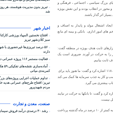
تهای بزرگ سیاسی ، اجتماعی ، فرهنگی و
تبریز بدون مدیریت هوشمند، هر روز 
 محور در انقلاب بودند و این نقش بویژه
شد
جاد اشتغال مولد و پایدار به اصناف و
اخبار شهر
 خم های امور اداری، بانکی و بیمه ای مانع
افتتاح نخستین المپیاد ورزشی کارکن
سبز کلان‌شهر تبریز
۵۶ درصد تبریزی‌ها غیرحضوری با شه
ازارهای ثابت هدف بویژه در منطقه گفت:
دارند
 را به حرکت در آورند. ضروری است یک
فعالیت مستمر ۱۱۶ پروژه عمرانی در شرایط جنگی
 ثابت بیابیم.
آماده‌سا
کمربندی میانی
رییس جمهوری به ارتقاء و بهبود رتبه بندی فضای کسب و کار ایران از ۱۵۲ به ۱۱۸ اشاره کرد و گفت: ما هنوز باید برای
سب و کار به جذب سرمایه ها کمک می کند
تداوم عملیات اجرایی پروژه‌های بز
تبریز/ افتتاح طرح‌های عمرانی هدیه خ
شتاب بیشتری می گیرد.
مردم شهیدپرور
 کرد و گفت: تا بانکها به حرکت در نیایند
حل نیست.
صنعت، معدن و تجارت
رییس جمهوری به موضوع کاهش تورم از بیش از ۴۰ درصدی در شهریور ۹۲ به کمتر از ۱۰ درصد در ماه گذشته پرداخت
رشد ۳۰ درصدی درآمد فروش سیم