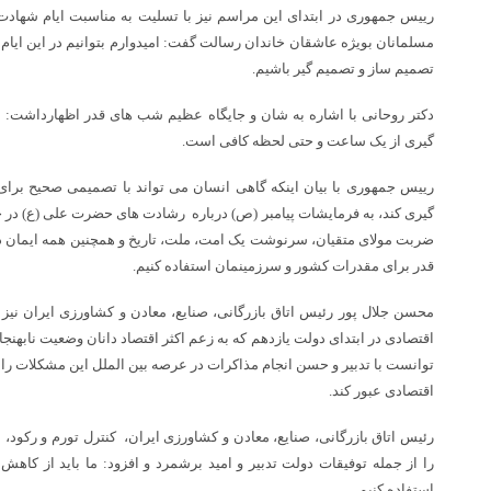
رییس جمهوری در ابتدای این مراسم نیز با تسلیت به مناسبت ایام شهادت
مسلمانان بویژه عاشقان خاندان رسالت گفت: امیدوارم بتوانیم در این ایام 
تصمیم ساز و تصمیم گیر باشیم.
دکتر روحانی با اشاره به شان و جایگاه عظیم شب های قدر اظهارداشت: برا
گیری از یک ساعت و حتی لحظه کافی است.
رییس جمهوری با بیان اینکه گاهی انسان می تواند با تصمیمی صحیح برای
گیری کند، به فرمایشات پیامبر (ص) درباره رشادت های حضرت علی (ع) در 
ضربت مولای متقیان، سرنوشت یک امت، ملت، تاریخ و همچنین همه ایمان در بر
قدر برای مقدرات کشور و سرزمینمان استفاده کنیم.
محسن جلال پور رئیس اتاق بازرگانی، صنایع، معادن و کشاورزی ایران نی
اقتصادی در ابتدای دولت یازدهم که به زعم اکثر اقتصاد دانان وضعیت نابهن
توانست با تدبیر و حسن انجام مذاکرات در عرصه بین الملل این مشکلات را 
اقتصادی عبور کند.
رئیس اتاق بازرگانی، صنایع، معادن و کشاورزی ایران، کنترل تورم و رکود، 
را از جمله توفیقات دولت تدبیر و امید برشمرد و افزود: ما باید از کاه
استفاده کنیم.