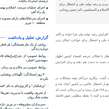
درصدی استرداد مالیات
بردن و رشد تولید ملی و اشتغال برای
اجرای عملیات مرمت، اصلاح و بهسا
لاسلام و المسلمین دکتر حسن روحانی
پل راه آهن
اجرای سرعتکاه‌های دارای مصوبه تر
منطقه ۱۰ تبریز
زایش رشد تولید ملی فرا خواند و تاکید
گزارش، تحلیل و یادداشت
ملی و اشتغال برای جوانان، امکان پذیر
روایتی از یک نیاز همیشگی؛ هر قط
دوباره زندگی
روابط عمومی؛ از «چراغ‌برق‌های قاس
ر با فعالان عرصه اقتصاد کشور اظهار
«مهندسیِ اعتبار»
باید دست به دست هم دهند و برای افزایش
روابط عمومی،بی مکان و بی زمان
۴۰ روز ایستادگی؛ نگهبانان روشنایی
رد، گفت: بیکاری سرآغاز همه مشکلات در
نکردند
ی یک دوره هفت ساله ۸۵ تا پایان ۹۱ فقط چند هزار اشتغال خالص در کشور ایجاد شد و
“پزشکیان” و کار ویژه‌ای به نام “ف
میزان اشتغال ما طی آن دوره زمانی از ۲۰ میلیون و ۶۱۹ هزار به ۲۰ میلیون و ۶۲۸ هزار رسید و این درحالی است که
از تحریف واقعیت تا مدیریت ذهن‌ها؛ 
لص در کشور ایجاد شده و البته تا نقطه مطلوب هنوز فاصله
مقدم جنگ روان
«سربداران مشروطه» در تبریز: بازخ
اندیشه‌های مترقی و میانه‌رو ثقه‌الاسلا