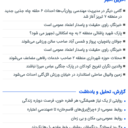
گامی دیگر در مدیریت مهندسی روان‌آب‌ها؛ احداث ۶ حلقه چاه جذبی جدید
در منطقه ۷ تبریز آغاز شد
خبرنگار، راوی حقیقت و پاسدار اعتماد عمومی است
پارک شهید پاشائی منطقه ۲ به چه امکاناتی تجهیز می شود؟
جوانان یاغچیان، پرواز و شمس آباد صاحب سالن ورزشی می‌شوند
خبرنگار، راوی حقیقت و پاسدار اعتماد عمومی است
محلات حوزه شهرداری منطقه ۲ صاحب خدمات رفاهی مضاعف می‌شوند
والدین نگران تفریح کودکان در پارک جنگلی عباس میرزا نباشند
زمین والیبال ساحلی استاندارد در خیابان ورزش ائل‌گلی احداث می‌شود
گزارش، تحلیل و یادداشت
روایتی از یک نیاز همیشگی؛ هر قطره خون، فرصت دوباره زندگی
روابط عمومی؛ از «چراغ‌برق‌های قاسم‌خان» تا «مهندسیِ اعتبار»
روابط عمومی،بی مکان و بی زمان
۴۰ روز ایستادگی؛ نگهبانان روشنایی خط مقدم را رها نکردند