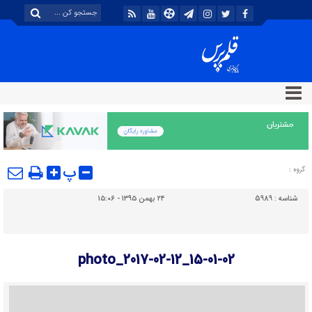
پ
گروه :
شناسه :
5989
۲۴ بهمن ۱۳۹۵ - ۱۵:۰۶
photo_2017-02-12_15-01-02