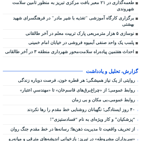
طعمه‌گذاری در ۲۱ معبر بافت مرکزی تبریز به منظور تامین سلامت
شهروندی
برگزاری کارگاه آموزشی "تغذیه با شیر مادر" در فرهنگسرای شهید
بهشتی
نوسازی ۵ هزار مترمربعی پارک تربیت معلم در آخر طالقانی
پلمب یک واحد صنفی آبمیوه فروشی در خیابان امام خمینی
احداث هفتمین پیاده‌راه سلامت‌محور شهرداری منطقه ۳ در آخر طالقانی
گزارش، تحلیل و یادداشت
روایتی از یک نیاز همیشگی؛ هر قطره خون، فرصت دوباره زندگی
روابط عمومی؛ از «چراغ‌برق‌های قاسم‌خان» تا «مهندسیِ اعتبار»
روابط عمومی،بی مکان و بی زمان
۴۰ روز ایستادگی؛ نگهبانان روشنایی خط مقدم را رها نکردند
“پزشکیان” و کار ویژه‌ای به نام “فسادستیزی”!
از تحریف واقعیت تا مدیریت ذهن‌ها؛ رسانه‌ها در خط مقدم جنگ روان
«سربداران مشروطه» در تبریز: بازخوانی اندیشه‌های مترقی و میانه‌رو