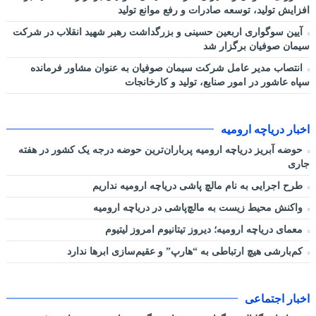
افزایش تولید، توسعه صادرات و رفع موانع تولید
آیین سوگواری اربعین حسینی و بزرگداشت رهبر شهید انقلاب در شرکت
سیمان صوفیان برگزار شد
انتصاب مدیر عامل شرکت سیمان صوفیان به عنوان مشاور فرمانده
سپاه عاشور در امور صنایع، تولید و کارخانجات
اخبار دریاچه ارومیه
حوضه آبریز دریاچه ارومیه پرباران‌ترین حوضه‌ درجه یک کشور در هفته
جاری
طرح اجرایی به نام مالچ پاشی دریاچه ارومیه نداریم
واکنش محیط زیست به مالچ‌پاشی در دریاچه ارومیه
معمای دریاچه ارومیه؛ دیروز تیتانیوم امروز لیتیوم
کم‌بارشی هیچ ارتباطی به “هارپ” و عقیم‌سازی ابرها ندارد
اخبار اجتماعی