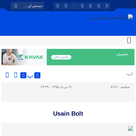
پ
گروه :
شناسه :
4151
۲۶ مرداد ۱۳۹۵ - ۱۳:۴۹
Usain Bolt