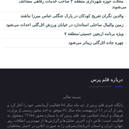
محلات حوزه شهرداری منطقه ۲ صاحب خدمات رفاهی مضاعف
می‌شوند
والدین نگران تفریح کودکان در پارک جنگلی عباس میرزا نباشند
زمین والیبال ساحلی استاندارد در خیابان ورزش ائل‌گلی احداث می‌شود
ویژه برنامه اربعین حسینی/منطقه ۷
چهره جاده ائل‌گلی زیباتر می‌شود
درباره قلم پرس
بسمه تعالی
پایگاه خبری قلم پرس از دی ماه سال 94 فعالیت آزمایشی خود را آغاز کرد و
پس از آن در 13 اردیبهشت ماه سال 95 موفق به اخذ مجوز رسمی از وزارت
فرهنگ و ارشاد اسلامی شد. قلم پرس که با شماره مجوز 77544 مشغول به
فعالیت است؛ تلاش دارد آخرین تحلیل‌ها و گزارش‌ها از مهم‌ترین اتفاقات روز
جهان، ایران و استان آذربایجان‌شرقی را به صورت آنلاین در اختیار مخاطبان