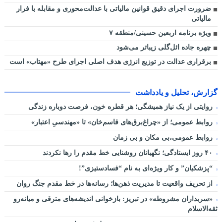
ضرورت اجرای دقیق قوانین مالیاتی با عدالت‌محوری و مقابله با فرار
مالیاتی
ویژه برنامه اربعین حسینی/منطقه ۷
چهره جاده ائل‌گلی زیباتر می‌شود
برقراری عدالت در توزیع انرژی هدف اصلی اجرای طرح «مهتاب» است
گزارش، تحلیل و یادداشت
روایتی از یک نیاز همیشگی؛ هر قطره خون، فرصت دوباره زندگی
روابط عمومی؛ از «چراغ‌برق‌های قاسم‌خان» تا «مهندسیِ اعتبار»
روابط عمومی،بی مکان و بی زمان
۴۰ روز ایستادگی؛ نگهبانان روشنایی خط مقدم را رها نکردند
“پزشکیان” و کار ویژه‌ای به نام “فسادستیزی”!
از تحریف واقعیت تا مدیریت ذهن‌ها؛ رسانه‌ها در خط مقدم جنگ روان
«سربداران مشروطه» در تبریز: بازخوانی اندیشه‌های مترقی و میانه‌رو
ثقه‌الاسلام