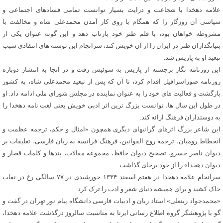
علامه دهخدا با شجاعت و درایت بسیار توانست تمامی فسادهای اجتماعی و
سیاسی آن روزگار را که همگام با روی کار آمدن محمدعلی شاه و مخالفت با
مشروطه خواهان بود، با قلم طنز خود بازتاب دهد و این گونه عنوان یکی از
بنیانگذاران طنز در ایران را از آن خویش کند، سرانجام این نوشته های انتقادی سبب
تبعید او به پاریس شد.
این روزنامه نگار برجسته از پاریس به سوئیس رفت و در آنجا به انتشار دوباره
روزنامه صوراسرافیل اقدام کرد، تا آن که پس از تبعید محمدعلی شاه، به کشور
بازگشت و فعالیت های خود را به عنوان نماینده در مجلس شورای ملی ادامه داد. او
در طول این سال ها، توانست بزرگ ترین اثر ادبی خویش یعنی لغت نامه دهخدا را
به دوستداران فرهنگ ارائه کند.
این شاعر بزرگ اثرهای گرانبهای دیگری همچون «امثال و حکم، ترجمه عظمت و
انحطاط رومیان، ترجمه روح القوانین، فرهنگ فرانسه به زبان فارسی، تعلیقات بر
دیوان ناصر خسرو، تصحیح دیوان حافظ، مجموعه مقالات، پندها و کلمات قصار و
دیوان دهخدا» را از خود برجای گذاشت.
سرانجام علامه دهخدا در هفتم اسفند ۱۳۳۴ خورشیدی در ۷۷ سالگی رخ در نقاب
خاک کشید و برای همیشه دنیای شعر و ادب را ترک کرد.
«محمدجواد زینعلی» استاد زبان و ادبیات فارسی دانشگاه پیام نور تهران در گفت و
گو با پژوهشگر گروه اطلاع رسانی ایرنا به مناسبت سالروز درگذشت علامه دهخدا،