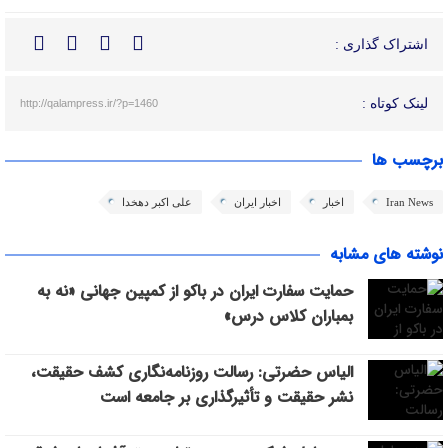
اشتراک گذاری :
لینک کوتاه :
http://qalampress.ir/?p=1460
برچسب ها
Iran News
اخبار
اخبار ایران
علی اکبر دهخدا
نوشته های مشابه
حمایت سفارت ایران در باکو از کمپین جهانی «نه به
بمباران کلاس درس»
الیاس حضرتی: رسالت روزنامه‌نگاری کشف حقیقت،
نشر حقیقت و تأثیرگذاری بر جامعه است