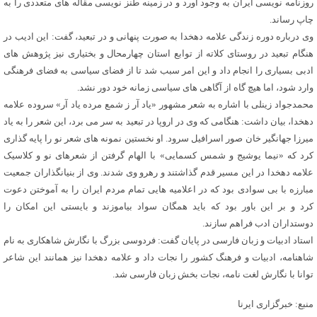
روزنامه نویسی ایران به وجود آورد و در زمینه طنز نویسی مقاله های متعددی را به
چاپ رساند.
وی درباره دوره زندگی علامه دهخدا به صورت پنهانی و در تبعید، گفت: این ادیب در
هنگام تبعید در روستای کلاته از توابع استان چهارمحال و بختیاری نیز پژوهش های
ادبی بسیاری را انجام داد و این امر سبب شد تا از فضای سیاسی به فضای فرهنگی
وارد شود، اما هیچ گاه از آگاهی های سیاسی زمانه خود دور نشد.
محمدجواد زینلی با اشاره به شعر مشهور «یاد آر ز شمع مرده یاد آر» سروده علامه
دهخدا، بیان داشت: هنگامی که وی در اروپا در تبعید به سر می برد، این شعر را به یاد
میرزا جهانگیر خان صور اسرافیل سرود. او نخستین نمونه های شعر نو را پایه گذاری
کرد که «نیما یوشیج و شمس کسمایی» با الهام گرفتن از شعرهای نو و کلاسیک
علامه دهخدا در این مسیر قدم گذاشتند و رهرو وی شدند. وی از بنیانگذاران جمعیت
مبارزه با بی سوادی بود که در اعلامیه هایی تمام مردم ایران را به آموختن دعوت
کرد و بر این باور بود که باید همگان سواد بیاموزند و بایستی این امکان را
دوستداران ادب فراهم سازند.
استاد ادبیات و زبان فارسی در پایان گفت: فردوسی بزرگ با نگارش شاهکاری به نام
شاهنامه، ادبیات و فرهنگ کشور را نجات داد و علامه دهخدا نیز همانند این شاعر
توانا با نگارش لغت نامه، نجات بخش زبان فارسی شد.
منبع: خبرگزاری ایرنا