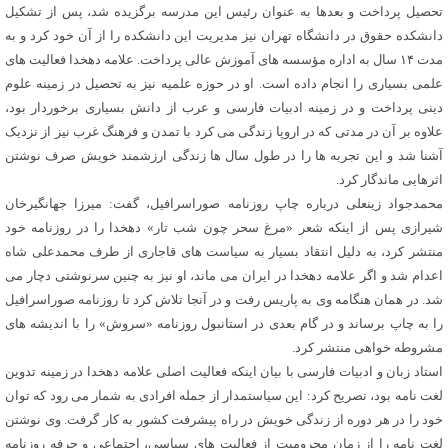
تحصیل پرداخت و بعدها به عنوان رئیس این مدرسه برگزیده شد، پس از تشکیل
دانشکده حقوق در دانشگاه تهران نیز مدیریت این دانشکده را از آن خود کرد و به
مدت ۱۴ سال به اداره مؤسسه های آموزش عالی پرداخت. علامه دهخدا فعالیت های
علمی بسیاری را انجام داده است. او در حوزه علمیه نیز به تحصیل در زمینه علوم
دینی پرداخت و در زمینه ادبیات فارسی و عرب از دانش بسیاری برخوردار بود،
علاوه بر آن در مدتی که در اروپا زندگی می کرد با تمدن و فرهنگ غرب نیز از نزدیک
آشنا شد و این تجربه ها را در طول سال ها زندگی ارزشمند خویش صرف نوشتن
اثرهایی ماندگار کرد.
محمدجواد زینعلی درباره چاپ روزنامه صوراسرافیل، گفت: میرزا جهانگیرخان
شیرازی پس از اینکه شعر «مرغ سحر چون شب تار» دهخدا را در روزنامه خود
منتشر کرد، به دلیل انتقاد بسیار به سیاست های قاجاری از طرف محمدعلی شاه
اعدام شد و اگر علامه دهخدا در ایران می ماند، او نیز به چنین سرنوشتی دچار می
شد. در همان هنگامه وی به پاریس رفت و در آنجا تلاش کرد تا روزنامه صوراسرافیل
را به چاپ برساند و در گام بعدی در استانبول روزنامه «سروش» را با اندیشه های
مشروطه خواهی منتشر کرد.
استاد زبان و ادبیات فارسی با بیان اینکه فعالیت اصلی علامه دهخدا در زمینه تدوین
لغت نامه بود، تصریح کرد: این سیاستمدار از جمله افرادی به شمار می رود که توان
خود را در هر دوره از زندگی خویش در راه پیشرفت کشور به کار گرفت. وی نوشتن
لغت نامه را از زمان محرومیت از فعالیت های سیاسی، اجتماعی و حرفه روزنامه