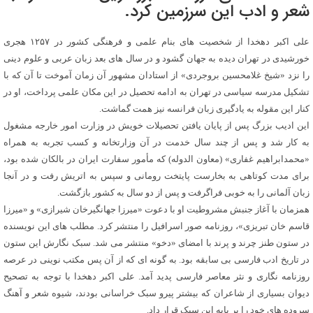
شعر و ادب این سرزمین کرد.
علی اکبر دهخدا از شخصیت های بنام علمی و فرهنگی کشور در ۱۲۵۷ هجری
خورشیدی در تهران دیده به جهان گشود و در سال های بعد زبان عربی و علوم دینی
را نزد «شیخ غلامحسین بروجردی» از استادان مشهور آن زمان آموخت تا آن که با
تشکیل مدرسه سیاسی در تهران به ادامه تحصیل در این مکان علمی پرداخت، او در
کنار این مقوله به یادگیری زبان فرانسه نیز همت گماشت.
این ادیب بزرگ پس از پایان یافتن تحصیلات خویش در وزارت امور خارجه مشغول
به کار شد و پس از چند سال خدمت در آن وزارتخانه و کسب تجربه به همراه
«محمدابراهیم غفاری» (معاون الدوله) که مأمور سفارت ایران در بالکان شده بود،
برای مدت کوتاهی به بخارست پایتخت رومانی و سپس به اتریش رفت و در آنجا
زبان آلمانی را به خوبی فراگرفت و پس از دو سال به کشور بازگشت.
همزمان با آغاز جنبش مشروطیت او با دعوت «میرزا جهانگیرخان شیرازی» و «میرزا
قاسم خان تبریزی»، روزنامه صور اسرافیل را منتشر کرد. مطلب های این نویسنده
در ستون طنز چرند و پرند با امضای «دخو» منتشر می شد. سبک نگارش این ستون
در تاریخ ادب فارسی بی سابقه بود. به گونه ای که از آن پس مکتب نوینی در عرصه
روزنامه نگاری و نثر معاصر فارسی پدید آمد. علی اکبر دهخدا با توجه به تصحیح
دیوان بسیاری از شاعران که بیشتر پیرو سبک خراسانی بودند، شیوه شعر و آهنگ
سروده های خود را بر پایه این سبک قرار داد.