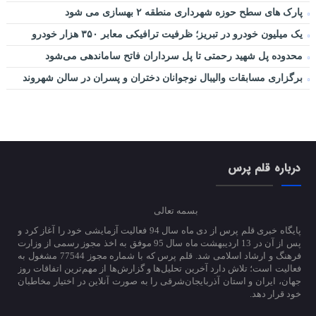
پارک های سطح حوزه شهرداری منطقه ۲ بهسازی می شود
یک میلیون خودرو در تبریز؛ ظرفیت ترافیکی معابر ۳۵۰ هزار خودرو
محدوده پل شهید رحمتی تا پل سرداران فاتح ساماندهی می‌شود
برگزاری مسابقات والیبال نوجوانان دختران و پسران در سالن شهروند
درباره قلم پرس
بسمه تعالی
پایگاه خبری قلم پرس از دی ماه سال 94 فعالیت آزمایشی خود را آغاز کرد و
پس از آن در 13 اردیبهشت ماه سال 95 موفق به اخذ مجوز رسمی از وزارت
فرهنگ و ارشاد اسلامی شد. قلم پرس که با شماره مجوز 77544 مشغول به
فعالیت است؛ تلاش دارد آخرین تحلیل‌ها و گزارش‌ها از مهم‌ترین اتفاقات روز
جهان، ایران و استان آذربایجان‌شرقی را به صورت آنلاین در اختیار مخاطبان
خود قرار دهد.