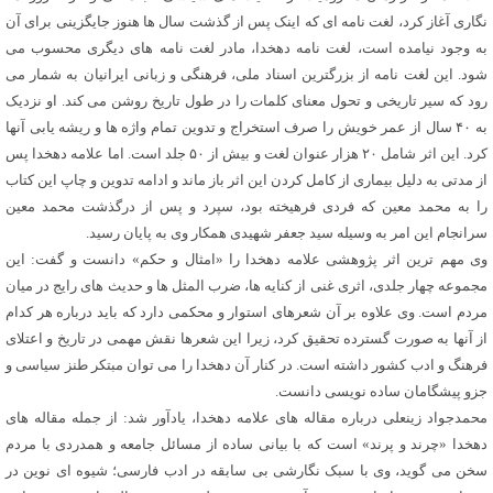
نگاری آغاز کرد، لغت نامه ای که اینک پس از گذشت سال ها هنوز جایگزینی برای آن
به وجود نیامده است، لغت نامه دهخدا، مادر لغت نامه های دیگری محسوب می
شود. این لغت نامه از بزرگترین اسناد ملی، فرهنگی و زبانی ایرانیان به شمار می
رود که سیر تاریخی و تحول معنای کلمات را در طول تاریخ روشن می کند. او نزدیک
به ۴۰ سال از عمر خویش را صرف استخراج و تدوین تمام واژه ها و ریشه یابی آنها
کرد. این اثر شامل ۲۰ هزار عنوان لغت و بیش از ۵۰ جلد است. اما علامه دهخدا پس
از مدتی به دلیل بیماری از کامل کردن این اثر باز ماند و ادامه تدوین و چاپ این کتاب
را به محمد معین که فردی فرهیخته بود، سپرد و پس از درگذشت محمد معین
سرانجام این امر به وسیله سید جعفر شهیدی همکار وی به پایان رسید.
وی مهم ترین اثر پژوهشی علامه دهخدا را «امثال و حکم» دانست و گفت: این
مجموعه چهار جلدی، اثری غنی از کنایه ها، ضرب المثل ها و حدیث های رایج در میان
مردم است. وی علاوه بر آن شعرهای استوار و محکمی دارد که باید درباره هر کدام
از آنها به صورت گسترده تحقیق کرد، زیرا این شعرها نقش مهمی در تاریخ و اعتلای
فرهنگ و ادب کشور داشته است. در کنار آن دهخدا را می توان مبتکر طنز سیاسی و
جزو پیشگامان ساده نویسی دانست.
محمدجواد زینعلی درباره مقاله های علامه دهخدا، یادآور شد: از جمله مقاله های
دهخدا «چرند و پرند» است که با بیانی ساده از مسائل جامعه و همدردی با مردم
سخن می گوید، وی با سبک نگارشی بی سابقه در ادب فارسی؛ شیوه ای نوین در