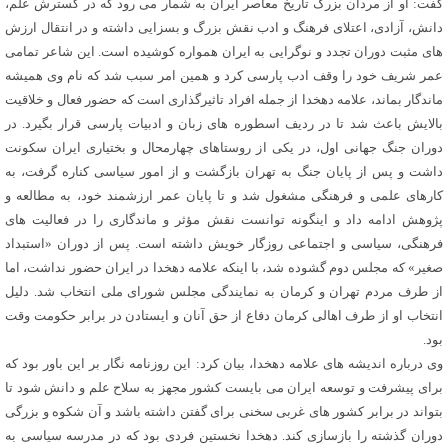
گفت: او از مردان بزرگ تاریخ معاصر ایران به شمار می رود که در گسترش علم،
دانش، آزادی، اعتلای فرهنگ و ادب نقش بزرگ و بسزایی داشته و در انتقال ارزش
های مثبت دوران تجدد و نوگرایی به ایران همواره کوشیده است. این شاعر تمامی
عمر شریف خود را وقف ادب پارسی کرد و همین امر سبب شد که نام وی همیشه
ماندگار بماند، علامه دهخدا از جمله افراد تاثیرگذاری است که حضور فعال و خلاقیت
بالایش باعث شد تا در ردیف اسطوره های زبان و ادبیات پارسی قرار بگیرد. در
دوران جنگ جهانی اول، در یکی از روستاهای چهارمحال و بختیاری ایران سکونت
داشت و پس از پایان جنگ به تهران بازگشت و از امور سیاسی کناره گرفت، به
کارهای علمی و فرهنگی مشغول شد و تا پایان عمر ارزشمند خود، به مطالعه و
پژوهش ادامه داد و اینگونه توانست نقش مؤثر و ماندگاری را در فعالیت های
فرهنگی، سیاسی و اجتماعی روزگار خویش داشته است. پس از دوران «استبداد
صغیر» که مجلس دوم گشوده شد، با اینکه علامه دهخدا در ایران حضور نداشت، اما
از طرف مردم تهران و کرمان به نمایندگی مجلس شورای ملی انتخاب شد. دلیل
انتخاب او از طرف اهالی کرمان دفاع از حق آنان و ایستادن در برابر حکومت وقت
بود.
وی درباره اندیشه های علامه دهخدا، بیان کرد: این روزنامه نگار بر این باور بود که
برای پیشرفت و توسعه ایران می بایست کشور مجهز به سلاح علم و دانش شود تا
بتواند در برابر کشور های غربی سخنی برای گفتن داشته باشد و آن شکوه و بزرگی
دوران گذشته را بازسازی کند. دهخدا نخستین فردی بود که در مدرسه سیاسی به