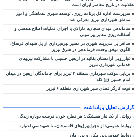
عقلانیت در تاریخ معاصر ایران است
سرپرست اداره کل برنامه ریزی، توسعه شهری ،هماهنگی و امور
مناطق شهرداری تبریز معرفی شد
ساماندهی میدان سجادیه مارالان با اجرای عملیات اصلاح هندسی و
آسفالت‌ریزی معابر پیرامونی
هم‌افزایی مدیریت شهری در مسیر بهره‌برداری از پل شهدای قره‌داغ؛
الگوی موفق وحدت فرماندهی در شرق تبریز
غبارروبی آرامستان بقائیه در اربعین حسینی با مشارکت نیروهای
خدماتی شهرداری تبریز
برپایی موکب شهرداری منطقه ۳ تبریز برای جاماندگان اربعین در میدان
امام حسین (ع) لاله
فوت کارگر فضای سبز شهرداری منطقه ۶ تبریز
گزارش، تحلیل و یادداشت
روایتی از یک نیاز همیشگی؛ هر قطره خون، فرصت دوباره زندگی
روابط عمومی؛ از «چراغ‌برق‌های قاسم‌خان» تا «مهندسیِ اعتبار»
روابط عمومی،بی مکان و بی زمان