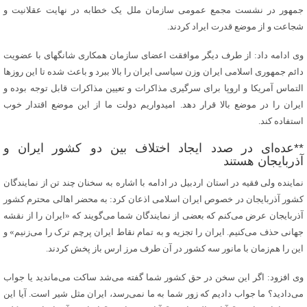
جمهور در نشست مجمع عمومی سازمان ملل یک خطابه در نهایت عقلانیت و
شجاعت و از موضع قدرت ایراد کردند.
وی ادامه داد: از طرف دیگر موافقت اعضای سازمان همکاری شانگهای با عضویت
دائم جمهوری اسلامی ایران وزن سیاسی ایران را بالا ببرد و باعث شده تا این روزها
التماس آمریکا و اروپا برای سرگیری مذاکرات و تعیین مذاکرات قابل توجه بوده و
ایران را در موضع بالا قرار ‌دهد. امیدواریم دولت ما از این موضع اقتدار خوب
استفاده کند.
**عده‌ای در صدد ایجاد اختلاف بین دو کشور ایران و
آذربایجان هستند
نماینده ولی فقیه در استان اردبیل در ادامه با اشاره به سخنان چند تن از نمایندگان
کشور آذربایجان در خصوص ایران اسلامی اذعان کرد: به محضر اهالی محترم کشور
آذربایجان عرض می‌کنم که بعضی از نمایندگان شما می‌گویند که «ایران را از نقشه
جهانی حذف می‌کنیم. ایران را تجزیه و به تمام نقاط ایران پرچم ترک را می‌زنیم» و
این را هم‌زمان با مانور سه کشور در آن طرف مرز ارس باز پخش کردند.
وی افزود: اگر این سخن در حق کشور شما گفته می‌شد ساکت می‌ماندید یا جواب
می‌دادید؟ ما جواب دادیم که زور شما به ما نمی‌رسد، ایران مثل شیر است. آیا این