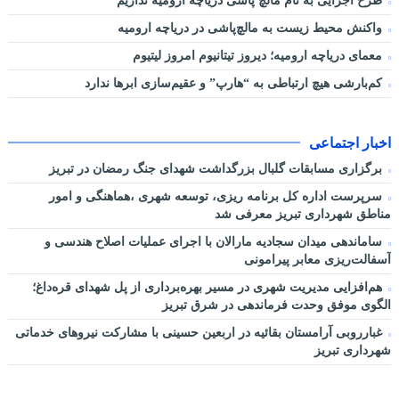
طرح اجرایی به نام مالچ پاشی دریاچه ارومیه نداریم
واکنش محیط زیست به مالچ‌پاشی در دریاچه ارومیه
معمای دریاچه ارومیه؛ دیروز تیتانیوم امروز لیتیوم
کم‌بارشی هیچ ارتباطی به “هارپ” و عقیم‌سازی ابرها ندارد
اخبار اجتماعی
برگزاری مسابقات گلبال بزرگداشت شهدای جنگ رمضان در تبریز
سرپرست اداره کل برنامه ریزی، توسعه شهری ،هماهنگی و امور
مناطق شهرداری تبریز معرفی شد
ساماندهی میدان سجادیه مارالان با اجرای عملیات اصلاح هندسی و
آسفالت‌ریزی معابر پیرامونی
هم‌افزایی مدیریت شهری در مسیر بهره‌برداری از پل شهدای قره‌داغ؛
الگوی موفق وحدت فرماندهی در شرق تبریز
غبارروبی آرامستان بقائیه در اربعین حسینی با مشارکت نیروهای خدماتی
شهرداری تبریز