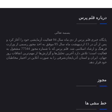
درباره قلم پرس
بسمه تعالی
پایگاه خبری قلم پرس از دی ماه سال 94 فعالیت آزمایشی خود را آغاز کرد و
پس از آن در 13 اردیبهشت ماه سال 95 موفق به اخذ مجوز رسمی از وزارت
فرهنگ و ارشاد اسلامی شد. قلم پرس که با شماره مجوز 77544 مشغول به
فعالیت است؛ تلاش دارد آخرین تحلیل‌ها و گزارش‌ها از مهم‌ترین اتفاقات روز
جهان، ایران و استان آذربایجان‌شرقی را به صورت آنلاین در اختیار مخاطبان
خود قرار دهد.
مجوز
خط مشی ها