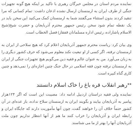
نماینده مردم استان در مجلس خبرگان رهبری با تاکید بر اینکه هیچ گونه تجهیزات
جنگی از طرف ایران به ارمنستان ارسال نشده اذعان داشت: تمام کسانی که مرا
تنقید کردند بدون استثناء می‌گفتند شما به ارمنستان کمک می‌کنید این سخن باید در
یک نقطه تمام شود سخن رئیس جمهور محترم آذربایجان و حضرت شیخ(شیخ
الاسلام پاشازاده، رئیس اداره مسلمانان قفقاز) فصل الخطاب است.
وی بیان کرد: ریاست محترم جمهور آذربایجان اعلام کرد که هیچ سلاحی از ایران به
ارمنستان نرفته، اگر کسی از او تبعیت نکند معلوم می‌شود که حرف کشور دیگری را
به زبان می‌آورد. من به عنوان عالم و فقیه دین می‌گویم هیچ تجهیزات جنگی از ایران
به ارمنستان نرفته چون فقه اسلامی در حال جنگ چنین اجازه‌ای را نمی‌دهد و چنین
کاری گناه کبیره است.
**رهبر انقلاب قره باغ را خاک اسلام دانستند
نماینده ولی فقیه دراستان اردبیل ادامه داد: مصیبت این است که اگر ۱۲۴هزار
پیامبر به آذربایجان بیایند و بگویند ایران به ارمنستان سلاح نداده، باز عده‌ای در آن
کشور حتماً خلاف آن را خواهند گفت، چون آنها مأموریت دارند که جایگاه ایران و
رابطه ایران و آذربایجان را خراب کنند ما هم از آنها انتظار نداریم چون ملت
آذربایجان آنها را بهتر از ما می شناسند.