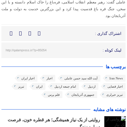
عاملی گفت: رهبر معظم انقلاب اسلامی، قره‌باغ را خاک اسلام دانسته و با این
سخن، جنگ قره باغ قدسیت پیدا کرد و این بزرگترین خدمت به دولت و ملت
آذربایجان بود.
اشتراک گذاری :
لینک کوتاه :
http://qalampress.ir/?p=85054
برچسب ها
Iran News
آیت الله سید حسن عاملی
اخبار
اخبار ایران
اخبار قضایی
اردبیل
امام جمعه اردبیل
ایران
تبریز
تبریز خبرلری
جمهوری آذربایجان
قلم پرس
نوشته های مشابه
روایتی از یک نیاز همیشگی؛ هر قطره خون، فرصت
دوباره زندگی