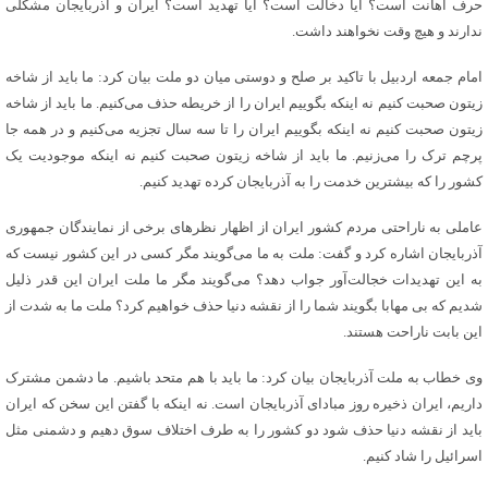
حرف اهانت است؟ آیا دخالت است؟ آیا تهدید است؟ ایران و آذربایجان مشکلی
ندارند و هیچ وقت نخواهند داشت.
امام جمعه اردبیل با تاکید بر صلح و دوستی میان دو ملت بیان کرد: ما باید از شاخه
زیتون صحبت کنیم نه اینکه بگوییم ایران را از خریطه حذف می‌کنیم. ما باید از شاخه
زیتون صحبت کنیم نه اینکه بگوییم ایران را تا سه سال تجزیه می‌کنیم و در همه جا
پرچم ترک را می‌زنیم. ما باید از شاخه زیتون صحبت کنیم نه اینکه موجودیت یک
کشور را که بیشترین خدمت را به آذربایجان کرده تهدید کنیم.
عاملی به ناراحتی مردم کشور ایران از اظهار نظرهای برخی از نمایندگان جمهوری
آذربایجان اشاره کرد و گفت: ملت به ما می‌گویند مگر کسی در این کشور نیست که
به این تهدیدات خجالت‌آور جواب دهد؟ می‌گویند مگر ما ملت ایران این قدر ذلیل
شدیم که بی مهابا بگویند شما را از نقشه دنیا حذف خواهیم کرد؟ ملت ما به شدت از
این بابت ناراحت هستند.
وی خطاب به ملت آذربایجان بیان کرد: ما باید با هم متحد باشیم. ما دشمن مشترک
داریم، ایران ذخیره روز مبادای آذربایجان است. نه اینکه با گفتن این سخن که ایران
باید از نقشه دنیا حذف شود دو کشور را به طرف اختلاف سوق دهیم و دشمنی مثل
اسرائیل را شاد کنیم.