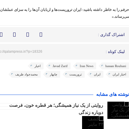
حرفم را به خاطر داشته باشید: ایران تروریست‌ها و اربابان آن‌ها را به سزای عملشان
می‌رساند.»
اشتراک گذاری :
لینک کوتاه :
tp://qalampress.ir/?p=18326
hassan Rouhani
Iran News
Javad Zarif
اخبار
اخبار ایران
ایران
تروریست
چابهار
محمدجواد ظریف
نوشته های مشابه
روایتی از یک نیاز همیشگی؛ هر قطره خون، فرصت
دوباره زندگی