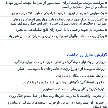
موفقیت دولت، موفقیت ایران است/عبور از شرایط پیچیده امروز تنها با
همدلی و آرامش امکان‌پذیر است
یک میلیون خودرو در تبریز؛ ظرفیت ترافیکی معابر ۳۵۰ هزار خودرو
کاهش سایه جنگ مهم ‌ترین دغدغه دولت چهاردهم است/پروژه ‌های
عمرانی و سلامت آذربایجان شرقی حتی در شرایط جنگی متوقف نشد
محدوده پل شهید رحمتی تا پل سرداران فاتح ساماندهی می‌شود
برگزاری مسابقات والیبال نوجوانان دختران و پسران در سالن شهروند
گزارش، تحلیل و یادداشت
روایتی از یک نیاز همیشگی؛ هر قطره خون، فرصت دوباره زندگی
روابط عمومی؛ از «چراغ‌برق‌های قاسم‌خان» تا «مهندسیِ اعتبار»
روابط عمومی،بی مکان و بی زمان
۴۰ روز ایستادگی؛ نگهبانان روشنایی خط مقدم را رها نکردند
“پزشکیان” و کار ویژه‌ای به نام “فسادستیزی”!
از تحریف واقعیت تا مدیریت ذهن‌ها؛ رسانه‌ها در خط مقدم جنگ روان
«سربداران مشروطه» در تبریز: بازخوانی اندیشه‌های مترقی و میانه‌رو
ثقه‌الاسلام