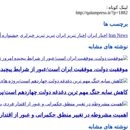
لینک کوتاه :
http://qalampress.ir/?p=1882
برچسب ها
Iran News
اخبار ایران
اخبار تبریز
ایران
تبریز
تبریز خبرلری
جشنواره آو
نوشته های مشابه
موفقیت دولت، موفقیت ایران است/عبور از شرایط پیچیده ا
کاهش سایه جنگ مهم ‌ترین دغدغه دولت چهاردهم است/پر
اهمیت مشروطه در تغییر منطق حکمرانی و عبور از اقتدار ف
نوشته های مشابه