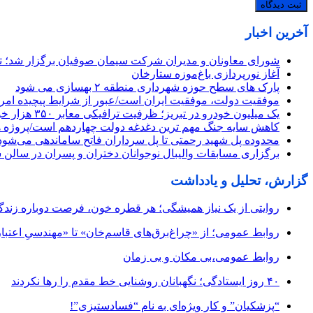
آخرین اخبار
شورای معاونان و مدیران شرکت سیمان صوفیان برگزار شد؛ تأکی
آغاز نورپردازی باغ‌موزه ستارخان
پارک های سطح حوزه شهرداری منطقه ۲ بهسازی می شود
موفقیت دولت، موفقیت ایران است/عبور از شرایط پیچیده امروز
یک میلیون خودرو در تبریز؛ ظرفیت ترافیکی معابر ۳۵۰ هزار خودرو
کاهش سایه جنگ مهم ‌ترین دغدغه دولت چهاردهم است/پروژه 
محدوده پل شهید رحمتی تا پل سرداران فاتح ساماندهی می‌شود
برگزاری مسابقات والیبال نوجوانان دختران و پسران در سالن 
گزارش، تحلیل و یادداشت
روایتی از یک نیاز همیشگی؛ هر قطره خون، فرصت دوباره زند
روابط عمومی؛ از «چراغ‌برق‌های قاسم‌خان» تا «مهندسیِ اعتبار
روابط عمومی،بی مکان و بی زمان
۴۰ روز ایستادگی؛ نگهبانان روشنایی خط مقدم را رها نکردند
“پزشکیان” و کار ویژه‌ای به نام “فسادستیزی”!