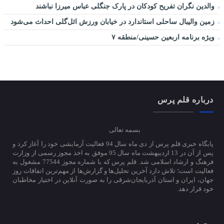
والدین نگران تفریح کودکان در پارک جنگلی عباس میرزا نباشند
زمین والیبال ساحلی استاندارد در خیابان ورزش ائل‌گلی احداث می‌شود
ویژه برنامه اربعین حسینی/منطقه ۷
درباره قلم پرس
بسمه تعالی
پایگاه خبری قلم پرس از دی ماه سال 94 فعالیت آزمایشی خود را آغاز کرد و
پس از آن در 13 اردیبهشت ماه سال 95 موفق به اخذ مجوز رسمی از وزارت
فرهنگ و ارشاد اسلامی شد. قلم پرس که با شماره مجوز 77544 مشغول به
فعالیت است؛ تلاش دارد آخرین تحلیل‌ها و گزارش‌ها از مهم‌ترین اتفاقات روز
جهان، ایران و استان آذربایجان‌شرقی را به صورت آنلاین در اختیار مخاطبان
خود قرار دهد.