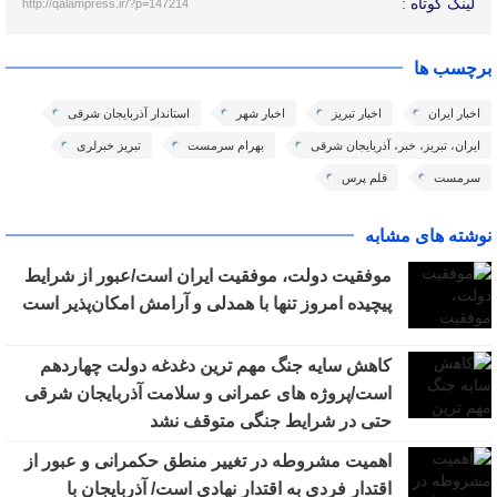
لینک کوتاه :
http://qalampress.ir/?p=147214
برچسب ها
اخبار ایران
اخبار تبریز
اخبار شهر
استاندار آذربایجان شرقی
ایران، تبریز، خبر، آذربایجان شرقی
بهرام سرمست
تبریز خبرلری
سرمست
قلم پرس
نوشته های مشابه
موفقیت دولت، موفقیت ایران است/عبور از شرایط
پیچیده امروز تنها با همدلی و آرامش امکان‌پذیر است
کاهش سایه جنگ مهم ‌ترین دغدغه دولت چهاردهم
است/پروژه ‌های عمرانی و سلامت آذربایجان شرقی
حتی در شرایط جنگی متوقف نشد
اهمیت مشروطه در تغییر منطق حکمرانی و عبور از
اقتدار فردی به اقتدار نهادی است/ آذربایجان با