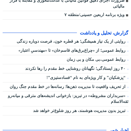
ضرورت اجرای دقیق قوانین مالیاتی با عدالت‌محوری و مقابله با فرار
مالیاتی
ویژه برنامه اربعین حسینی/منطقه ۷
گزارش، تحلیل و یادداشت
روایتی از یک نیاز همیشگی؛ هر قطره خون، فرصت دوباره زندگی
روابط عمومی؛ از «چراغ‌برق‌های قاسم‌خان» تا «مهندسیِ اعتبار»
روابط عمومی،بی مکان و بی زمان
۴۰ روز ایستادگی؛ نگهبانان روشنایی خط مقدم را رها نکردند
“پزشکیان” و کار ویژه‌ای به نام “فسادستیزی”!
از تحریف واقعیت تا مدیریت ذهن‌ها؛ رسانه‌ها در خط مقدم جنگ روان
«سربداران مشروطه» در تبریز: بازخوانی اندیشه‌های مترقی و میانه‌رو
ثقه‌الاسلام
تبریز بدون مدیریت هوشمند، هر روز شلوغ‌تر خواهد شد
اخبار شهر