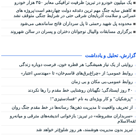
یک میلیون خودرو در تبریز؛ ظرفیت ترافیکی معابر ۳۵۰ هزار خودرو
کاهش سایه جنگ مهم ‌ترین دغدغه دولت چهاردهم است/پروژه ‌های
عمرانی و سلامت آذربایجان شرقی حتی در شرایط جنگی متوقف نشد
محدوده پل شهید رحمتی تا پل سرداران فاتح ساماندهی می‌شود
برگزاری مسابقات والیبال نوجوانان دختران و پسران در سالن شهروند
گزارش، تحلیل و یادداشت
روایتی از یک نیاز همیشگی؛ هر قطره خون، فرصت دوباره زندگی
روابط عمومی؛ از «چراغ‌برق‌های قاسم‌خان» تا «مهندسیِ اعتبار»
روابط عمومی،بی مکان و بی زمان
۴۰ روز ایستادگی؛ نگهبانان روشنایی خط مقدم را رها نکردند
“پزشکیان” و کار ویژه‌ای به نام “فسادستیزی”!
از تحریف واقعیت تا مدیریت ذهن‌ها؛ رسانه‌ها در خط مقدم جنگ روان
«سربداران مشروطه» در تبریز: بازخوانی اندیشه‌های مترقی و میانه‌رو
ثقه‌الاسلام
تبریز بدون مدیریت هوشمند، هر روز شلوغ‌تر خواهد شد