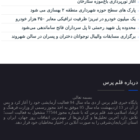
آغاز نورپردازی باغ‌موزه ستارخان
پارک های سطح حوزه شهرداری منطقه ۲ بهسازی می شود
یک میلیون خودرو در تبریز؛ ظرفیت ترافیکی معابر ۳۵۰ هزار خودرو
محدوده پل شهید رحمتی تا پل سرداران فاتح ساماندهی می‌شود
برگزاری مسابقات والیبال نوجوانان دختران و پسران در سالن شهروند
درباره قلم پرس
بسمه تعالی
پایگاه خبری قلم پرس از دی ماه سال 94 فعالیت آزمایشی خود را آغاز کرد و پس
از آن در 13 اردیبهشت ماه سال 95 موفق به اخذ مجوز رسمی از وزارت فرهنگ و
ارشاد اسلامی شد. قلم پرس که با شماره مجوز 77544 مشغول به فعالیت است؛
تلاش دارد آخرین تحلیل‌ها و گزارش‌ها از مهم‌ترین اتفاقات روز جهان، ایران و
استان آذربایجان‌شرقی را به صورت آنلاین در اختیار مخاطبان خود قرار دهد.