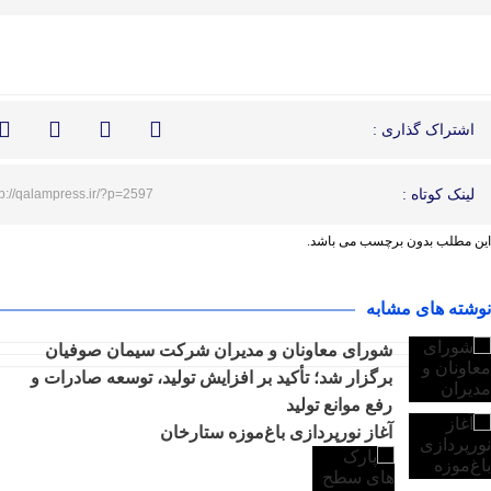
اشتراک گذاری :
لینک کوتاه :
tp://qalampress.ir/?p=2597
این مطلب بدون برچسب می باشد.
نوشته های مشابه
شورای معاونان و مدیران شرکت سیمان صوفیان
برگزار شد؛ تأکید بر افزایش تولید، توسعه صادرات و
رفع موانع تولید
آغاز نورپردازی باغ‌موزه ستارخان