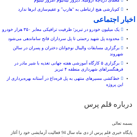
معمای دریاچه ارومیه؛ دیروز تیتانیوم امروز لیتیوم
کم‌بارشی هیچ ارتباطی به “هارپ” و عقیم‌سازی ابرها ندارد
اخبار اجتماعی
یک میلیون خودرو در تبریز؛ ظرفیت ترافیکی معابر ۳۵۰ هزار خودرو
محدوده پل شهید رحمتی تا پل سرداران فاتح ساماندهی می‌شود
برگزاری مسابقات والیبال نوجوانان دختران و پسران در سالن
شهروند
برگزاری ۵ کارگاه آموزشی هفته جهانی تغذیه با شیر مادر در
فرهنگسراهای شهرداری منطقه ۴ تبریز
خط‌کشی مسیرهای منتهی به پل قره‌داغ در آستانه بهره‌برداری از
این پروژه
درباره قلم پرس
بسمه تعالی
پایگاه خبری قلم پرس از دی ماه سال 94 فعالیت آزمایشی خود را آغاز