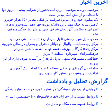
آخرین اخبار
موفقیت دولت، موفقیت ایران است/عبور از شرایط پیچیده امروز تنها
با همدلی و آرامش امکان‌پذیر است
یک میلیون خودرو در تبریز؛ ظرفیت ترافیکی معابر ۳۵۰ هزار خودرو
کاهش سایه جنگ مهم ‌ترین دغدغه دولت چهاردهم است/پروژه ‌های
عمرانی و سلامت آذربایجان شرقی حتی در شرایط جنگی متوقف
نشد
محدوده پل شهید رحمتی تا پل سرداران فاتح ساماندهی می‌شود
برگزاری مسابقات والیبال نوجوانان دختران و پسران در سالن شهروند
برگزاری ۵ کارگاه آموزشی هفته جهانی تغذیه با شیر مادر در
فرهنگسراهای شهرداری منطقه ۴ تبریز
خط‌کشی مسیرهای منتهی به پل قره‌داغ در آستانه بهره‌برداری از این
پروژه
ساماندهی گره‌های ترافیکی منطقه ۴ تبریز/ ایجاد پارک آموزشی
ترافیک سرپوشیده در دستور کار شهرداری
گزارش، تحلیل و یادداشت
روایتی از یک نیاز همیشگی؛ هر قطره خون، فرصت دوباره زندگی
روابط عمومی؛ از «چراغ‌برق‌های قاسم‌خان» تا «مهندسیِ اعتبار»
روابط عمومی،بی مکان و بی زمان