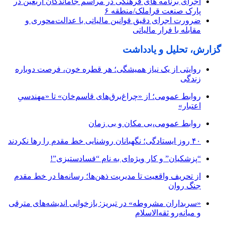
اجرای برنامه های فرهنگی در مراسم جاماندگان اربعین در
پارک صنعت قراملک/منطقه ۶
ضرورت اجرای دقیق قوانین مالیاتی با عدالت‌محوری و
مقابله با فرار مالیاتی
گزارش، تحلیل و یادداشت
روایتی از یک نیاز همیشگی؛ هر قطره خون، فرصت دوباره
زندگی
روابط عمومی؛ از «چراغ‌برق‌های قاسم‌خان» تا «مهندسیِ
اعتبار»
روابط عمومی،بی مکان و بی زمان
۴۰ روز ایستادگی؛ نگهبانان روشنایی خط مقدم را رها نکردند
“پزشکیان” و کار ویژه‌ای به نام “فسادستیزی”!
از تحریف واقعیت تا مدیریت ذهن‌ها؛ رسانه‌ها در خط مقدم
جنگ روان
«سربداران مشروطه» در تبریز: بازخوانی اندیشه‌های مترقی
و میانه‌رو ثقه‌الاسلام