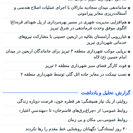
ساماندهی میدان سجادیه مارالان با اجرای عملیات اصلاح هندسی و
آسفالت‌ریزی معابر پیرامونی
هم‌افزایی مدیریت شهری در مسیر بهره‌برداری از پل شهدای قره‌داغ؛
الگوی موفق وحدت فرماندهی در شرق تبریز
غبارروبی آرامستان بقائیه در اربعین حسینی با مشارکت نیروهای
خدماتی شهرداری تبریز
برپایی موکب شهرداری منطقه ۳ تبریز برای جاماندگان اربعین در میدان
امام حسین (ع) لاله
فوت کارگر فضای سبز شهرداری منطقه ۶ تبریز
نصب نیمکت در معابر جاده ائل گلی توسط شهرداری منطقه ۲
گزارش، تحلیل و یادداشت
روایتی از یک نیاز همیشگی؛ هر قطره خون، فرصت دوباره زندگی
روابط عمومی؛ از «چراغ‌برق‌های قاسم‌خان» تا «مهندسیِ اعتبار»
روابط عمومی،بی مکان و بی زمان
۴۰ روز ایستادگی؛ نگهبانان روشنایی خط مقدم را رها نکردند