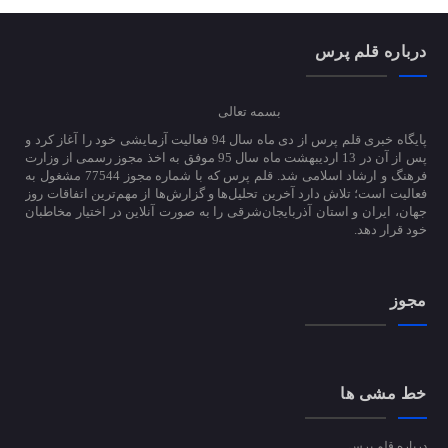
درباره قلم پرس
بسمه تعالی
پایگاه خبری قلم پرس از دی ماه سال 94 فعالیت آزمایشی خود را آغاز کرد و
پس از آن در 13 اردیبهشت ماه سال 95 موفق به اخذ مجوز رسمی از وزارت
فرهنگ و ارشاد اسلامی شد. قلم پرس که با شماره مجوز 77544 مشغول به
فعالیت است؛ تلاش دارد آخرین تحلیل‌ها و گزارش‌ها از مهم‌ترین اتفاقات روز
جهان، ایران و استان آذربایجان‌شرقی را به صورت آنلاین در اختیار مخاطبان
خود قرار دهد.
مجوز
خط مشی ها
درباره قلم پرس