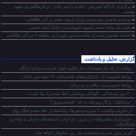
برگزاری کارگاه آموزشی "تغذیه با شیر مادر" در فرهنگسرای شهید
بهشتی
نوسازی ۵ هزار مترمربعی پارک تربیت معلم در آخر طالقانی
پلمب یک واحد صنفی آبمیوه فروشی در خیابان امام خمینی
احداث هفتمین پیاده‌راه سلامت‌محور شهرداری منطقه ۳ در آخر طالقانی
گزارش، تحلیل و یادداشت
روایتی از یک نیاز همیشگی؛ هر قطره خون، فرصت دوباره زندگی
روابط عمومی؛ از «چراغ‌برق‌های قاسم‌خان» تا «مهندسیِ اعتبار»
روابط عمومی،بی مکان و بی زمان
۴۰ روز ایستادگی؛ نگهبانان روشنایی خط مقدم را رها نکردند
“پزشکیان” و کار ویژه‌ای به نام “فسادستیزی”!
از تحریف واقعیت تا مدیریت ذهن‌ها؛ رسانه‌ها در خط مقدم جنگ روان
«سربداران مشروطه» در تبریز: بازخوانی اندیشه‌های مترقی و میانه‌رو
ثقه‌الاسلام
تبریز بدون مدیریت هوشمند، هر روز شلوغ‌تر خواهد شد