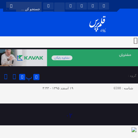
پ
گروه :
شناسه :
6598
۱۹ اسفند ۱۳۹۵ - ۳:۴۳
۰۲