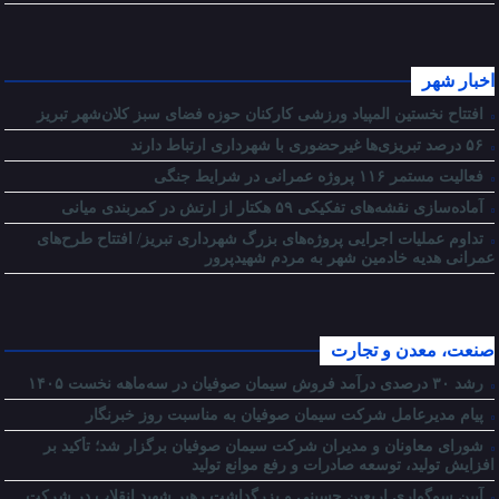
اخبار شهر
افتتاح نخستین المپیاد ورزشی کارکنان حوزه فضای سبز کلان‌شهر تبریز
۵۶ درصد تبریزی‌ها غیرحضوری با شهرداری ارتباط دارند
فعالیت مستمر ۱۱۶ پروژه عمرانی در شرایط جنگی
آماده‌سازی نقشه‌های تفکیکی ۵۹ هکتار از ارتش در کمربندی میانی
تداوم عملیات اجرایی پروژه‌های بزرگ شهرداری تبریز/ افتتاح طرح‌های
عمرانی هدیه خادمین شهر به مردم شهیدپرور
صنعت، معدن و تجارت
رشد ۳۰ درصدی درآمد فروش سیمان صوفیان در سه‌ماهه نخست ۱۴۰۵
پیام مدیرعامل شرکت سیمان صوفیان به مناسبت روز خبرنگار
شورای معاونان و مدیران شرکت سیمان صوفیان برگزار شد؛ تأکید بر
افزایش تولید، توسعه صادرات و رفع موانع تولید
آیین سوگواری اربعین حسینی و بزرگداشت رهبر شهید انقلاب در شرکت