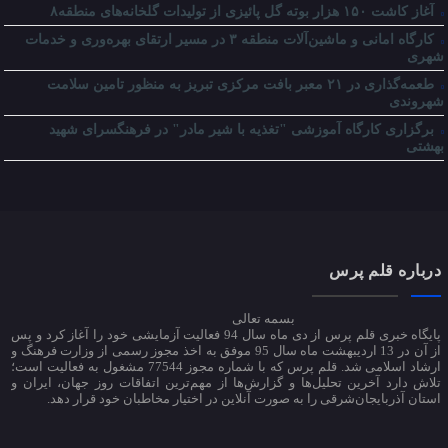
آغاز کاشت ۱۵۰ هزار بوته گل پائیزی از تولیدات گلخانه‌های منطقه۸
کارگاه امانی و ماشین‌آلات منطقه ۳ در مسیر ارتقای بهره‌وری و خدمات
شهری
طعمه‌گذاری در ۲۱ معبر بافت مرکزی تبریز به منظور تامین سلامت
شهروندی
برگزاری کارگاه آموزشی "تغذیه با شیر مادر" در فرهنگسرای شهید
بهشتی
درباره قلم پرس
بسمه تعالی
پایگاه خبری قلم پرس از دی ماه سال 94 فعالیت آزمایشی خود را آغاز کرد و پس
از آن در 13 اردیبهشت ماه سال 95 موفق به اخذ مجوز رسمی از وزارت فرهنگ و
ارشاد اسلامی شد. قلم پرس که با شماره مجوز 77544 مشغول به فعالیت است؛
تلاش دارد آخرین تحلیل‌ها و گزارش‌ها از مهم‌ترین اتفاقات روز جهان، ایران و
استان آذربایجان‌شرقی را به صورت آنلاین در اختیار مخاطبان خود قرار دهد.