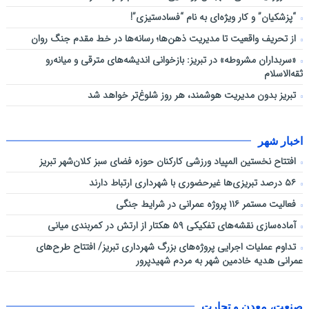
“پزشکیان” و کار ویژه‌ای به نام “فسادستیزی”!
از تحریف واقعیت تا مدیریت ذهن‌ها؛ رسانه‌ها در خط مقدم جنگ روان
«سربداران مشروطه» در تبریز: بازخوانی اندیشه‌های مترقی و میانه‌رو
ثقه‌الاسلام
تبریز بدون مدیریت هوشمند، هر روز شلوغ‌تر خواهد شد
اخبار شهر
افتتاح نخستین المپیاد ورزشی کارکنان حوزه فضای سبز کلان‌شهر تبریز
۵۶ درصد تبریزی‌ها غیرحضوری با شهرداری ارتباط دارند
فعالیت مستمر ۱۱۶ پروژه عمرانی در شرایط جنگی
آماده‌سازی نقشه‌های تفکیکی ۵۹ هکتار از ارتش در کمربندی میانی
تداوم عملیات اجرایی پروژه‌های بزرگ شهرداری تبریز/ افتتاح طرح‌های
عمرانی هدیه خادمین شهر به مردم شهیدپرور
صنعت، معدن و تجارت