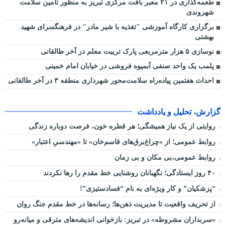
طعمه‌گذاری در ۲۱ معبر بافت مرکزی تبریز به منظور تامین سلامت
شهروندی
برگزاری کارگاه آموزشی "تغذیه با شیر مادر" در فرهنگسرای شهید
بهشتی
نوسازی ۵ هزار مترمربعی پارک تربیت معلم در آخر طالقانی
پلمب یک واحد صنفی آبمیوه فروشی در خیابان امام خمینی
احداث هفتمین پیاده‌راه سلامت‌محور شهرداری منطقه ۳ در آخر طالقانی
گزارش، تحلیل و یادداشت
روایتی از یک نیاز همیشگی؛ هر قطره خون، فرصت دوباره زندگی
روابط عمومی؛ از «چراغ‌برق‌های قاسم‌خان» تا «مهندسیِ اعتبار»
روابط عمومی،بی مکان و بی زمان
۴۰ روز ایستادگی؛ نگهبانان روشنایی خط مقدم را رها نکردند
“پزشکیان” و کار ویژه‌ای به نام “فسادستیزی”!
از تحریف واقعیت تا مدیریت ذهن‌ها؛ رسانه‌ها در خط مقدم جنگ روان
«سربداران مشروطه» در تبریز: بازخوانی اندیشه‌های مترقی و میانه‌رو