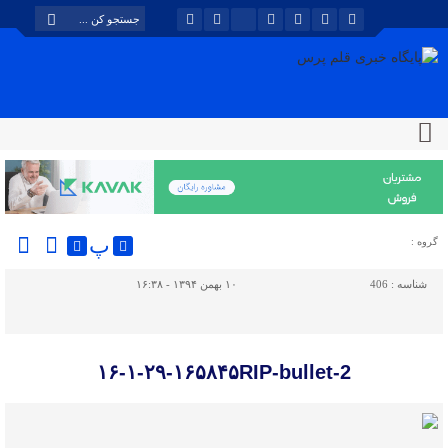
پ
گروه :
شناسه :
406
۱۰ بهمن ۱۳۹۴ - ۱۶:۳۸
۱۶-۱-۲۹-۱۶۵۸۴۵RIP-bullet-2