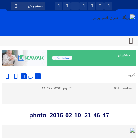
پ
گروه :
شناسه :
881
۲۱ بهمن ۱۳۹۴ - ۲۱:۴۷
photo_2016-02-10_21-46-47