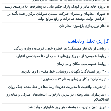
پروژه خانه مادر و کودک پارک حکیم نباتی به پیشرفت ۸۰ درصدی رسید
شورای معاونان و مدیران شرکت سیمان صوفیان برگزار شد؛ تأکید بر
افزایش تولید، توسعه صادرات و رفع موانع تولید
آغاز نورپردازی باغ‌موزه ستارخان
گزارش، تحلیل و یادداشت
روایتی از یک نیاز همیشگی؛ هر قطره خون، فرصت دوباره زندگی
روابط عمومی؛ از «چراغ‌برق‌های قاسم‌خان» تا «مهندسیِ اعتبار»
روابط عمومی،بی مکان و بی زمان
۴۰ روز ایستادگی؛ نگهبانان روشنایی خط مقدم را رها نکردند
“پزشکیان” و کار ویژه‌ای به نام “فسادستیزی”!
از تحریف واقعیت تا مدیریت ذهن‌ها؛ رسانه‌ها در خط مقدم جنگ روان
«سربداران مشروطه» در تبریز: بازخوانی اندیشه‌های مترقی و میانه‌رو
ثقه‌الاسلام
تبریز بدون مدیریت هوشمند، هر روز شلوغ‌تر خواهد شد