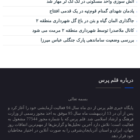
آتش سوزی واحد مسکونی در لک لک لر مهار شد
یادمان شهدای گمنام قوم‌تپه در یک قدمی افتتاح
جاگذاری المان گیاه و بتن در باغ گل شهرداری منطقه ۲
کانال ملاصدرا توسط شهرداری منطقه ۲ مرمت می شود
بررسی وضعیت ساماندهی پارک جنگلی عباس میرزا
درباره قلم پرس
بسمه تعالی
پایگاه خبری قلم پرس از دی ماه سال 94 فعالیت آزمایشی خود را آغاز کرد و
پس از آن در 13 اردیبهشت ماه سال 95 موفق به اخذ مجوز رسمی از وزارت
فرهنگ و ارشاد اسلامی شد. قلم پرس که با شماره مجوز 77544 مشغول به
فعالیت است؛ تلاش دارد آخرین تحلیل‌ها و گزارش‌ها از مهم‌ترین اتفاقات روز
جهان، ایران و استان آذربایجان‌شرقی را به صورت آنلاین در اختیار مخاطبان
خود قرار دهد.