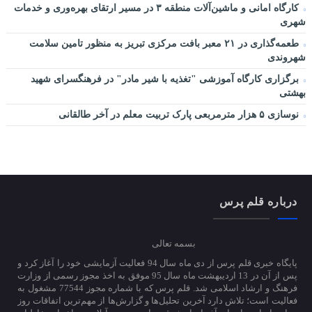
کارگاه امانی و ماشین‌آلات منطقه ۳ در مسیر ارتقای بهره‌وری و خدمات
شهری
طعمه‌گذاری در ۲۱ معبر بافت مرکزی تبریز به منظور تامین سلامت
شهروندی
برگزاری کارگاه آموزشی "تغذیه با شیر مادر" در فرهنگسرای شهید
بهشتی
نوسازی ۵ هزار مترمربعی پارک تربیت معلم در آخر طالقانی
درباره قلم پرس
بسمه تعالی
پایگاه خبری قلم پرس از دی ماه سال 94 فعالیت آزمایشی خود را آغاز کرد و
پس از آن در 13 اردیبهشت ماه سال 95 موفق به اخذ مجوز رسمی از وزارت
فرهنگ و ارشاد اسلامی شد. قلم پرس که با شماره مجوز 77544 مشغول به
فعالیت است؛ تلاش دارد آخرین تحلیل‌ها و گزارش‌ها از مهم‌ترین اتفاقات روز