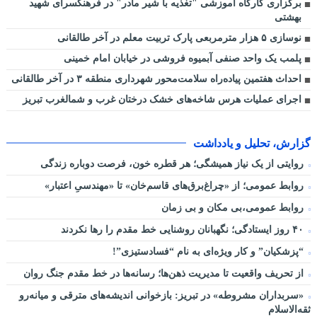
برگزاری کارگاه آموزشی "تغذیه با شیر مادر" در فرهنگسرای شهید
بهشتی
نوسازی ۵ هزار مترمربعی پارک تربیت معلم در آخر طالقانی
پلمب یک واحد صنفی آبمیوه فروشی در خیابان امام خمینی
احداث هفتمین پیاده‌راه سلامت‌محور شهرداری منطقه ۳ در آخر طالقانی
اجرای عملیات هرس شاخه‌های خشک درختان غرب و شمالغرب تبریز
گزارش، تحلیل و یادداشت
روایتی از یک نیاز همیشگی؛ هر قطره خون، فرصت دوباره زندگی
روابط عمومی؛ از «چراغ‌برق‌های قاسم‌خان» تا «مهندسیِ اعتبار»
روابط عمومی،بی مکان و بی زمان
۴۰ روز ایستادگی؛ نگهبانان روشنایی خط مقدم را رها نکردند
“پزشکیان” و کار ویژه‌ای به نام “فسادستیزی”!
از تحریف واقعیت تا مدیریت ذهن‌ها؛ رسانه‌ها در خط مقدم جنگ روان
«سربداران مشروطه» در تبریز: بازخوانی اندیشه‌های مترقی و میانه‌رو
ثقه‌الاسلام