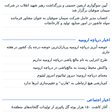
آیین سوگواری اربعین حسینی و بزرگداشت رهبر شهید انقلاب در شرکت
سیمان صوفیان برگزار شد
انتصاب مدیر عامل شرکت سیمان صوفیان به عنوان مشاور فرمانده
سپاه عاشور در امور صنایع، تولید و کارخانجات
اخبار دریاچه ارومیه
حوضه آبریز دریاچه ارومیه پرباران‌ترین حوضه‌ درجه یک کشور در هفته
جاری
طرح اجرایی به نام مالچ پاشی دریاچه ارومیه نداریم
واکنش محیط زیست به مالچ‌پاشی در دریاچه ارومیه
معمای دریاچه ارومیه؛ دیروز تیتانیوم امروز لیتیوم
کم‌بارشی هیچ ارتباطی به “هارپ” و عقیم‌سازی ابرها ندارد
اخبار اجتماعی
آغاز کاشت ۱۵۰ هزار بوته گل پائیزی از تولیدات گلخانه‌های منطقه۸