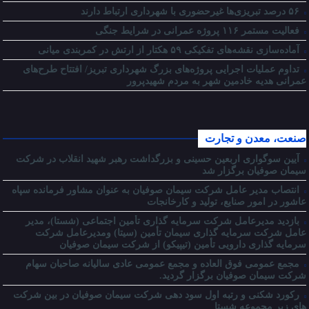
۵۶ درصد تبریزی‌ها غیرحضوری با شهرداری ارتباط دارند
فعالیت مستمر ۱۱۶ پروژه عمرانی در شرایط جنگی
آماده‌سازی نقشه‌های تفکیکی ۵۹ هکتار از ارتش در کمربندی میانی
تداوم عملیات اجرایی پروژه‌های بزرگ شهرداری تبریز/ افتتاح طرح‌های
عمرانی هدیه خادمین شهر به مردم شهیدپرور
صنعت، معدن و تجارت
آیین سوگواری اربعین حسینی و بزرگداشت رهبر شهید انقلاب در شرکت
سیمان صوفیان برگزار شد
انتصاب مدیر عامل شرکت سیمان صوفیان به عنوان مشاور فرمانده سپاه
عاشور در امور صنایع، تولید و کارخانجات
بازدید مدیرعامل شرکت سرمایه گذاری تأمین اجتماعی (شستا)، مدیر
عامل شرکت سرمایه گذاری سیمان تأمین (سیتا) ومدیرعامل شرکت
سرمایه گذاری دارویی تأمین (تیپیکو) از شرکت سیمان صوفیان
مجمع عمومی فوق العاده و مجمع عمومی عادی سالیانه صاحبان سهام
شرکت سیمان صوفیان برگزار گردید.
رکورد شکنی و رتبه اول سود دهی شرکت سیمان صوفیان در بین شرکت
های زیر مجموعه شستا