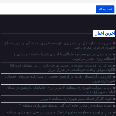
آخرین اخبار
سرپرست اداره کل برنامه ریزی، توسعه شهری ،هماهنگی و امور مناطق
شهرداری تبریز معرفی شد
ساماندهی میدان سجادیه مارالان با اجرای عملیات اصلاح هندسی و
آسفالت‌ریزی معابر پیرامونی
هم‌افزایی مدیریت شهری در مسیر بهره‌برداری از پل شهدای قره‌داغ؛
الگوی موفق وحدت فرماندهی در شرق تبریز
غبارروبی آرامستان بقائیه در اربعین حسینی با مشارکت نیروهای خدماتی
شهرداری تبریز
برپایی موکب شهرداری منطقه ۳ تبریز برای جاماندگان اربعین در میدان
امام حسین (ع) لاله
فوت کارگر فضای سبز شهرداری منطقه ۶ تبریز
نصب نیمکت در معابر جاده ائل گلی توسط شهرداری منطقه ۲
مراسم تودیع و معارفه معاون ترافیک و مدیر بازرسی شهرداری منطقه