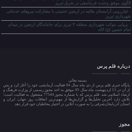
الگوی موفق وحدت فرماندهی در شرق تبریز
غبارروبی آرامستان بقائیه در اربعین حسینی با مشارکت نیروهای خدماتی
شهرداری تبریز
برپایی موکب شهرداری منطقه ۳ تبریز برای جاماندگان اربعین در میدان
امام حسین (ع) لاله
درباره قلم پرس
بسمه تعالی
پایگاه خبری قلم پرس از دی ماه سال 94 فعالیت آزمایشی خود را آغاز کرد و پس
از آن در 13 اردیبهشت ماه سال 95 موفق به اخذ مجوز رسمی از وزارت فرهنگ و
ارشاد اسلامی شد. قلم پرس که با شماره مجوز 77544 مشغول به فعالیت است؛
تلاش دارد آخرین تحلیل‌ها و گزارش‌ها از مهم‌ترین اتفاقات روز جهان، ایران و
استان آذربایجان‌شرقی را به صورت آنلاین در اختیار مخاطبان خود قرار دهد.
مجوز