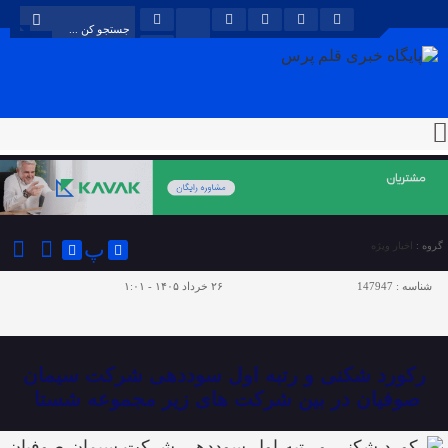
پ
گروه :
اخبار ویژه
شناسه :
147947
۲۶ خرداد ۱۴۰۵ - ۱:۰۱
رکورد شکنی و رتبه اول سوددهی شرکت سیمان
صوفیان در بین شرکت های زیر مجموعه شستا