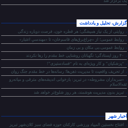
یک برگزار شد
گزارش، تحلیل و یادداشت
روایتی از یک نیاز همیشگی؛ هر قطره خون، فرصت دوباره زندگی
روابط عمومی؛ از «چراغ‌برق‌های قاسم‌خان» تا «مهندسیِ اعتبار»
روابط عمومی،بی مکان و بی زمان
۴۰ روز ایستادگی؛ نگهبانان روشنایی خط مقدم را رها نکردند
“پزشکیان” و کار ویژه‌ای به نام “فسادستیزی”!
از تحریف واقعیت تا مدیریت ذهن‌ها؛ رسانه‌ها در خط مقدم جنگ روان
«سربداران مشروطه» در تبریز: بازخوانی اندیشه‌های مترقی و میانه‌رو
ثقه‌الاسلام
تبریز بدون مدیریت هوشمند، هر روز شلوغ‌تر خواهد شد
اخبار شهر
افتتاح نخستین المپیاد ورزشی کارکنان حوزه فضای سبز کلان‌شهر تبریز