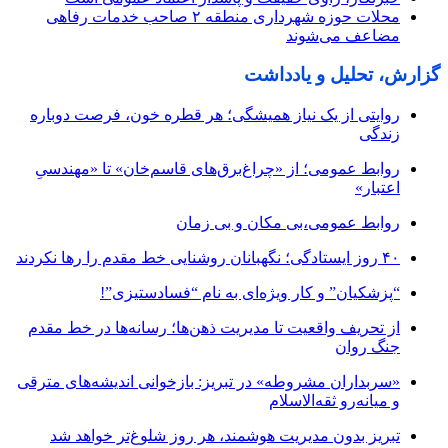
محلات حوزه شهرداری منطقه ۲ صاحب خدمات رفاهی
مضاعف می‌شوند
گزارش، تحلیل و یادداشت
روایتی از یک نیاز همیشگی؛ هر قطره خون، فرصت دوباره
زندگی
روابط عمومی؛ از «چراغ‌برق‌های قاسم‌خان» تا «مهندسیِ
اعتبار»
روابط عمومی،بی مکان و بی زمان
۴۰ روز ایستادگی؛ نگهبانان روشنایی خط مقدم را رها نکردند
“پزشکیان” و کار ویژه‌ای به نام “فسادستیزی”!
از تحریف واقعیت تا مدیریت ذهن‌ها؛ رسانه‌ها در خط مقدم
جنگ روان
«سربداران مشروطه» در تبریز: بازخوانی اندیشه‌های مترقی
و میانه‌رو ثقه‌الاسلام
تبریز بدون مدیریت هوشمند، هر روز شلوغ‌تر خواهد شد