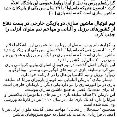
گزارشقلم پرس به نقل از ایرنا روابط عمومی این باشگاه اعلام
کرد، ‘ ادسون هنریکه داسیلوا ‘ با ۲۹ سال سن یکی از بازیکنان جدید
ماشین سازی است که سابقه بازی […]
تیم فوتبال ماشین سازی دو بازیکن خارجی در پست دفاع
از کشورهای برزیل و آلبانی و مهاجم تیم ملوان انزلی را
جذب کرد.
به گزارشقلم پرس به نقل از ایرنا روابط عمومی این باشگاه اعلام
کرد، ‘ ادسون هنریکه داسیلوا ‘ با ۲۹ سال سن یکی از بازیکنان جدید
ماشین سازی است که سابقه بازی در لیگ برتر برزیل و همچنین تیم
ملی زیر ۲۰ سال این کشور را دارد.
این بازیکن فصل گذشته در تیم فوتبال اسلوان بیلوپو کرواسی بازی
می کرد و سابقه بازی در تیم های فیگورنس، بیلننس، بوتافوگو و
ریوآوه برزیل و تیم آکادمیا پرتغال را در کارنامه خود دارد.
‘ دیتمار بیکای ‘ بازیکن آلبانیایی تیم فوتبال پارتیزان تیرانا که سابقه
بازی در تراکتورسازی را نیز دارد یکی دیگر از بازیکنان خارجی است
که برای مدت یک فصل به جمع ماشین سازان پیوست.
این بازیکن ۲۷ ساله سابقه بازی در تیم های دیناموتیرانا، بیلاسیتزا و
تیرانا را دارد که یک بازی ملی در سال ۲۰۱۰ نیز در کارنامه ورزشی
وی ثبت شده است.
همچنین ‘ سیدجلال رافخائی ‘ مهاجم فصل گذشته ملوان انزلی نیز با
امضای قراردادی به مدت یک فصل به جمع سبزپوشان ماشین