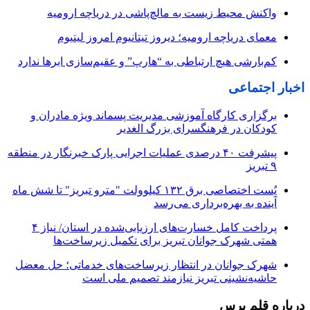
واکنش محیط زیست به مالچ‌پاشی در دریاچه ارومیه
معمای دریاچه ارومیه؛ دیروز تیتانیوم امروز لیتیوم
کم‌بارشی هیچ ارتباطی به “هارپ” و عقیم‌سازی ابرها ندارد
اخبار اجتماعی
برگزاری کارگاه آموزشی مدیریت پسماند ویژه مادران و
کودکان در فرهنگسرای بزرگ الغدیر
پیشرفت ۴۰ درصدی عملیات اجرایی پارک خبرنگار در منطقه
۹ تبریز
پُست اختصاصی برق ۱۳۲ کیلوولت "مترو تبریز" تا شش ماه
آینده به بهره‌برداری می‌رسد
پرداخت کامل خسارت‌های ارزیابی‌شده در استان/ نیاز ۴
همتی شهرک جوانان تبریز برای تکمیل زیرساخت‌ها
شهرک جوانان در انتظار زیرساخت‌های خدماتی؛ حل معضل
حاشیه‌نشینی تبریز نیازمند تصمیم ملی است
درباره قلم پرس