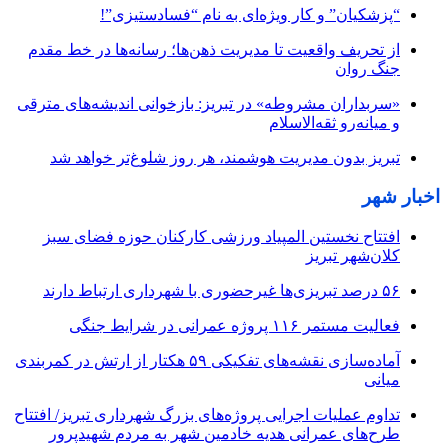
“پزشکیان” و کار ویژه‌ای به نام “فسادستیزی”!
از تحریف واقعیت تا مدیریت ذهن‌ها؛ رسانه‌ها در خط مقدم
جنگ روان
«سربداران مشروطه» در تبریز: بازخوانی اندیشه‌های مترقی
و میانه‌رو ثقه‌الاسلام
تبریز بدون مدیریت هوشمند، هر روز شلوغ‌تر خواهد شد
اخبار شهر
افتتاح نخستین المپیاد ورزشی کارکنان حوزه فضای سبز
کلان‌شهر تبریز
۵۶ درصد تبریزی‌ها غیرحضوری با شهرداری ارتباط دارند
فعالیت مستمر ۱۱۶ پروژه عمرانی در شرایط جنگی
آماده‌سازی نقشه‌های تفکیکی ۵۹ هکتار از ارتش در کمربندی
میانی
تداوم عملیات اجرایی پروژه‌های بزرگ شهرداری تبریز/ افتتاح
طرح‌های عمرانی هدیه خادمین شهر به مردم شهیدپرور