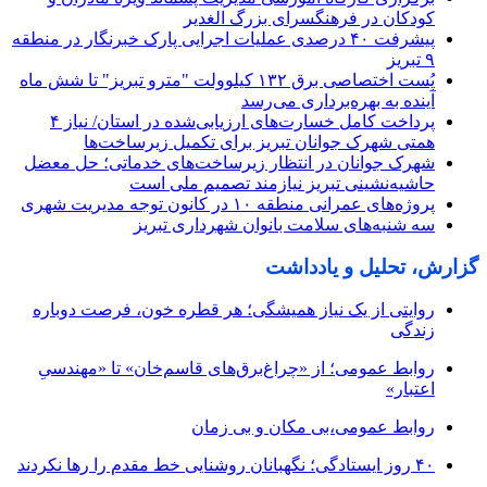
کودکان در فرهنگسرای بزرگ الغدیر
پیشرفت ۴۰ درصدی عملیات اجرایی پارک خبرنگار در منطقه
۹ تبریز
پُست اختصاصی برق ۱۳۲ کیلوولت "مترو تبریز" تا شش ماه
آینده به بهره‌برداری می‌رسد
پرداخت کامل خسارت‌های ارزیابی‌شده در استان/ نیاز ۴
همتی شهرک جوانان تبریز برای تکمیل زیرساخت‌ها
شهرک جوانان در انتظار زیرساخت‌های خدماتی؛ حل معضل
حاشیه‌نشینی تبریز نیازمند تصمیم ملی است
پروژه‌های عمرانی منطقه ۱۰ در کانون توجه مدیریت شهری
سه شنبه‌های سلامت بانوان شهرداری تبریز
گزارش، تحلیل و یادداشت
روایتی از یک نیاز همیشگی؛ هر قطره خون، فرصت دوباره
زندگی
روابط عمومی؛ از «چراغ‌برق‌های قاسم‌خان» تا «مهندسیِ
اعتبار»
روابط عمومی،بی مکان و بی زمان
۴۰ روز ایستادگی؛ نگهبانان روشنایی خط مقدم را رها نکردند