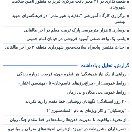
طعمه‌گذاری در ۲۱ معبر بافت مرکزی تبریز به منظور تامین سلامت
شهروندی
برگزاری کارگاه آموزشی "تغذیه با شیر مادر" در فرهنگسرای شهید
بهشتی
نوسازی ۵ هزار مترمربعی پارک تربیت معلم در آخر طالقانی
پلمب یک واحد صنفی آبمیوه فروشی در خیابان امام خمینی
احداث هفتمین پیاده‌راه سلامت‌محور شهرداری منطقه ۳ در آخر طالقانی
گزارش، تحلیل و یادداشت
روایتی از یک نیاز همیشگی؛ هر قطره خون، فرصت دوباره زندگی
روابط عمومی؛ از «چراغ‌برق‌های قاسم‌خان» تا «مهندسیِ اعتبار»
روابط عمومی،بی مکان و بی زمان
۴۰ روز ایستادگی؛ نگهبانان روشنایی خط مقدم را رها نکردند
“پزشکیان” و کار ویژه‌ای به نام “فسادستیزی”!
از تحریف واقعیت تا مدیریت ذهن‌ها؛ رسانه‌ها در خط مقدم جنگ روان
«سربداران مشروطه» در تبریز: بازخوانی اندیشه‌های مترقی و میانه‌رو