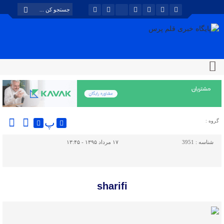
پ
گروه :
شناسه :
3951
۱۷ مرداد ۱۳۹۵ - ۱۳:۴۵
sharifi