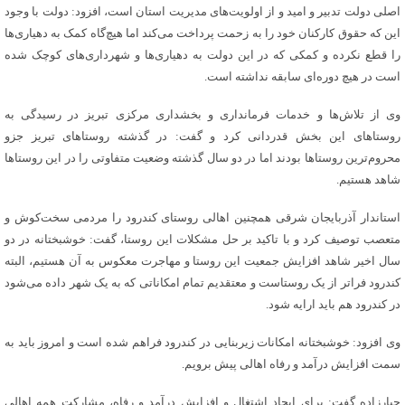
اصلی دولت تدبیر و امید و از اولویت‌های مدیریت استان است، افزود: دولت با وجود
این که حقوق کارکنان خود را به زحمت پرداخت می‌کند اما هیچ‌گاه کمک به دهیاری‌ها
را قطع نکرده و کمکی که در این دولت به دهیاری‌ها و شهرداری‌های کوچک شده
است در هیچ دوره‌ای سابقه نداشته است.
وی از تلاش‌ها و خدمات فرمانداری و بخشداری مرکزی تبریز در رسیدگی به
روستاهای این بخش قدردانی کرد و گفت: در گذشته روستاهای تبریز جزو
محروم‌ترین روستاها بودند اما در دو سال گذشته وضعیت متفاوتی را در این روستاها
شاهد هستیم.
استاندار آذربایجان شرقی همچنین اهالی روستای کندرود را مردمی سخت‌کوش و
متعصب توصیف کرد و با تاکید بر حل مشکلات این روستا، گفت: خوشبختانه در دو
سال اخیر شاهد افزایش جمعیت این روستا و مهاجرت معکوس به آن هستیم، البته
کندرود فراتر از یک روستاست و معتقدیم تمام امکاناتی که به یک شهر داده می‌شود
در کندرود هم باید ارایه شود.
وی افزود: خوشبختانه امکانات زیربنایی در کندرود فراهم شده است و امروز باید به
سمت افزایش درآمد و رفاه اهالی پیش برویم.
جبارزاده گفت: برای ایجاد اشتغال و افزایش درآمد و رفاه، مشارکت همه اهالی