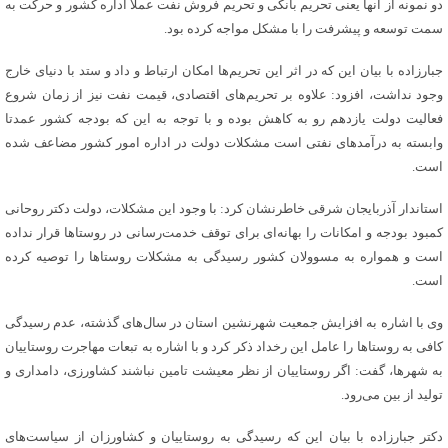
دو نمونه از آنها یعنی تحریم بانکی و تحریم فروش نفت عملا اداره کشور و حرکت به
سمت توسعه و پیشرفت را با مشکل مواجه کرده بود.
جبارزاده با بیان این که در اثر این تحریم‌ها امکان ارتباط و داد و ستد با دنیای خارج
وجود نداشت، افزود: علاوه بر تحریم‌های اقتصادی، قیمت نفت نیز از زمان شروع
فعالیت دولت یازدهم رو به کاهش بوده و با توجه به این که بودجه کشور عمدتا
وابسته به درآمدهای نفتی است مشکلات دولت در اداره امور کشور مضاعف شده
است.
استاندار آذربایجان شرقی خاطرنشان کرد: با وجود این مشکلات، دولت دکتر روحانی
کمبود بودجه و امکانات را بهانه‌ای برای توقف خدمت‌رسانی در روستاها قرار نداده
است و همواره به مسوولان کشور رسیدگی به مشکلات روستاها را توصیه کرده
است.
وی با اشاره به افزایش جمعیت شهرنشین استان در سال‌های گذشته، عدم رسیدگی
کافی به روستاها را عامل این رخداد ذکر کرد و با اشاره به تبعات مهاجرت روستاییان
به شهرها، گفت: اگر روستاییان از نظر معیشت تامین نباشند کشاورزی، دامداری و
تولید از بین می‌رود.
دکتر جبارزاده با بیان این که رسیدگی به روستاییان و کشاورزان از سیاست‌های