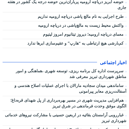
حوضه آبریز دریاچه ارومیه پرباران‌ترین حوضه‌ درجه یک کشور در هفته
جاری
طرح اجرایی به نام مالچ پاشی دریاچه ارومیه نداریم
واکنش محیط زیست به مالچ‌پاشی در دریاچه ارومیه
معمای دریاچه ارومیه؛ دیروز تیتانیوم امروز لیتیوم
کم‌بارشی هیچ ارتباطی به “هارپ” و عقیم‌سازی ابرها ندارد
اخبار اجتماعی
سرپرست اداره کل برنامه ریزی، توسعه شهری ،هماهنگی و امور
مناطق شهرداری تبریز معرفی شد
ساماندهی میدان سجادیه مارالان با اجرای عملیات اصلاح هندسی و
آسفالت‌ریزی معابر پیرامونی
هم‌افزایی مدیریت شهری در مسیر بهره‌برداری از پل شهدای قره‌داغ؛
الگوی موفق وحدت فرماندهی در شرق تبریز
غبارروبی آرامستان بقائیه در اربعین حسینی با مشارکت نیروهای خدماتی
شهرداری تبریز