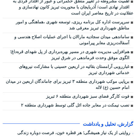
اهمیت مشروطه در تغییر منطق حکمرانی و عبور از اقتدار فردی به
اقتدار نهادی است/ آذربایجان با محوریت تبریز کانون نهادسازی و
عقلانیت در تاریخ معاصر ایران است
سرپرست اداره کل برنامه ریزی، توسعه شهری ،هماهنگی و امور
مناطق شهرداری تبریز معرفی شد
ساماندهی میدان سجادیه مارالان با اجرای عملیات اصلاح هندسی و
آسفالت‌ریزی معابر پیرامونی
هم‌افزایی مدیریت شهری در مسیر بهره‌برداری از پل شهدای قره‌داغ؛
الگوی موفق وحدت فرماندهی در شرق تبریز
غبارروبی آرامستان بقائیه در اربعین حسینی با مشارکت نیروهای
خدماتی شهرداری تبریز
برپایی موکب شهرداری منطقه ۳ تبریز برای جاماندگان اربعین در میدان
امام حسین (ع) لاله
فوت کارگر فضای سبز شهرداری منطقه ۶ تبریز
نصب نیمکت در معابر جاده ائل گلی توسط شهرداری منطقه ۲
گزارش، تحلیل و یادداشت
روایتی از یک نیاز همیشگی؛ هر قطره خون، فرصت دوباره زندگی