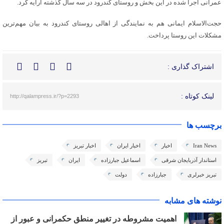
عمرانی اجرا شده در این بخش و روستای کندرود در سه سال گذشته ارایه کرد.
حجت‌الاسلام ایمانی هم به نمایندگی از اهالی روستای کندرود به بیان مهم‌ترین
مشکلات این روستا پرداخت.
اشتراک گذاری :
لینک کوتاه :
http://qalampress.ir/?p=2293
برچسب ها
Iran News
اخبار
اخبار ایران
اخبار تبریز
استاندار آذربایجان شرقی
اسماعیل جبارزاده
ایران
تبریز
تبریز خبرلری
جبارزاده
دولت
نوشته های مشابه
اهمیت مشروطه در تغییر منطق حکمرانی و عبور از