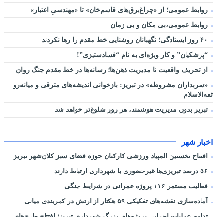
روابط عمومی؛ از «چراغ‌برق‌های قاسم‌خان» تا «مهندسیِ اعتبار»
روابط عمومی،بی مکان و بی زمان
۴۰ روز ایستادگی؛ نگهبانان روشنایی خط مقدم را رها نکردند
“پزشکیان” و کار ویژه‌ای به نام “فسادستیزی”!
از تحریف واقعیت تا مدیریت ذهن‌ها؛ رسانه‌ها در خط مقدم جنگ روان
«سربداران مشروطه» در تبریز: بازخوانی اندیشه‌های مترقی و میانه‌رو
ثقه‌الاسلام
تبریز بدون مدیریت هوشمند، هر روز شلوغ‌تر خواهد شد
اخبار شهر
افتتاح نخستین المپیاد ورزشی کارکنان حوزه فضای سبز کلان‌شهر تبریز
۵۶ درصد تبریزی‌ها غیرحضوری با شهرداری ارتباط دارند
فعالیت مستمر ۱۱۶ پروژه عمرانی در شرایط جنگی
آماده‌سازی نقشه‌های تفکیکی ۵۹ هکتار از ارتش در کمربندی میانی
تداوم عملیات اجرایی پروژه‌های بزرگ شهرداری تبریز/ افتتاح طرح‌های