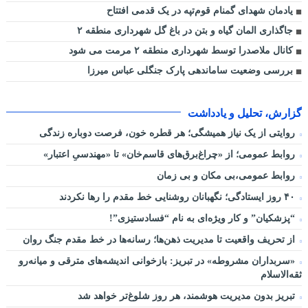
یادمان شهدای گمنام قوم‌تپه در یک قدمی افتتاح
جاگذاری المان گیاه و بتن در باغ گل شهرداری منطقه ۲
کانال ملاصدرا توسط شهرداری منطقه ۲ مرمت می شود
بررسی وضعیت ساماندهی پارک جنگلی عباس میرزا
گزارش، تحلیل و یادداشت
روایتی از یک نیاز همیشگی؛ هر قطره خون، فرصت دوباره زندگی
روابط عمومی؛ از «چراغ‌برق‌های قاسم‌خان» تا «مهندسیِ اعتبار»
روابط عمومی،بی مکان و بی زمان
۴۰ روز ایستادگی؛ نگهبانان روشنایی خط مقدم را رها نکردند
“پزشکیان” و کار ویژه‌ای به نام “فسادستیزی”!
از تحریف واقعیت تا مدیریت ذهن‌ها؛ رسانه‌ها در خط مقدم جنگ روان
«سربداران مشروطه» در تبریز: بازخوانی اندیشه‌های مترقی و میانه‌رو
ثقه‌الاسلام
تبریز بدون مدیریت هوشمند، هر روز شلوغ‌تر خواهد شد