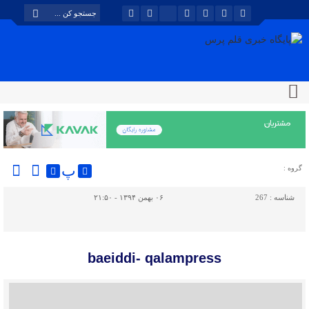
پ
گروه :
شناسه :
267
۰۶ بهمن ۱۳۹۴ - ۲۱:۵۰
baeiddi- qalampress