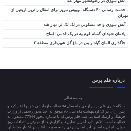
آتش سوزی در رضوانشهر مهار شد
خدمت رسانی ۴۰ دستگاه اتوبوس تبریز برای انتقال زائرین اربعین از
مهران
آتش سوزی واحد مسکونی در لک لک لر مهار شد
یادمان شهدای گمنام قوم‌تپه در یک قدمی افتتاح
جاگذاری المان گیاه و بتن در باغ گل شهرداری منطقه ۲
درباره قلم پرس
بسمه تعالی
پایگاه خبری قلم پرس از دی ماه سال 94 فعالیت آزمایشی خود را آغاز کرد و
پس از آن در 13 اردیبهشت ماه سال 95 موفق به اخذ مجوز رسمی از وزارت
فرهنگ و ارشاد اسلامی شد. قلم پرس که با شماره مجوز 77544 مشغول به
فعالیت است؛ تلاش دارد آخرین تحلیل‌ها و گزارش‌ها از مهم‌ترین اتفاقات روز
جهان، ایران و استان آذربایجان‌شرقی را به صورت آنلاین در اختیار مخاطبان