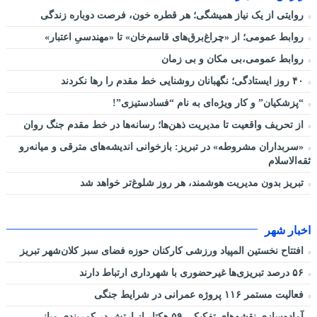
روایتی از یک نیاز همیشگی؛ هر قطره خون، فرصت دوباره زندگی
روابط عمومی؛ از «چراغ‌برق‌های قاسم‌خان» تا «مهندسیِ اعتبار»
روابط عمومی،بی مکان و بی زمان
۴۰ روز ایستادگی؛ نگهبانان روشنایی خط مقدم را رها نکردند
“پزشکیان” و کار ویژه‌ای به نام “فسادستیزی”!
از تحریف واقعیت تا مدیریت ذهن‌ها؛ رسانه‌ها در خط مقدم جنگ روان
«سربداران مشروطه» در تبریز: بازخوانی اندیشه‌های مترقی و میانه‌رو
ثقه‌الاسلام
تبریز بدون مدیریت هوشمند، هر روز شلوغ‌تر خواهد شد
اخبار شهر
افتتاح نخستین المپیاد ورزشی کارکنان حوزه فضای سبز کلان‌شهر تبریز
۵۶ درصد تبریزی‌ها غیرحضوری با شهرداری ارتباط دارند
فعالیت مستمر ۱۱۶ پروژه عمرانی در شرایط جنگی
آماده‌سازی نقشه‌های تفکیکی ۵۹ هکتار از ارتش در کمربندی میانی