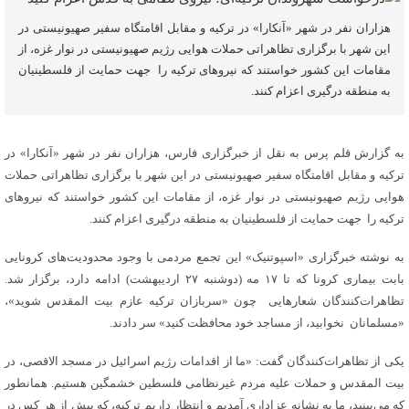
هزاران نفر در شهر «آنکارا» در ترکیه و مقابل اقامتگاه سفیر صهیونیستی در
این شهر با برگزاری تظاهراتی حملات هوایی رژیم صهیونیستی در نوار غزه، از
مقامات این کشور خواستند که نیروهای ترکیه را جهت حمایت از فلسطینیان
به منطقه درگیری اعزام کنند.
به گزارش قلم پرس به نقل از خبرگزاری فارس، هزاران نفر در شهر «آنکارا» در
ترکیه و مقابل اقامتگاه سفیر صهیونیستی در این شهر با برگزاری تظاهراتی حملات
هوایی رژیم صهیونیستی در نوار غزه، از مقامات این کشور خواستند که نیروهای
ترکیه را جهت حمایت از فلسطینیان به منطقه درگیری اعزام کنند.
به نوشته خبرگزاری «اسپوتنیک» این تجمع مردمی با وجود محدودیت‌های کرونایی
بابت بیماری کرونا که تا ۱۷ مه (دوشنبه ۲۷ اردیبهشت) ادامه دارد، برگزار شد.
تظاهرات‌کنندگان شعارهایی چون «سربازان ترکیه عازم بیت المقدس شوید»،
«مسلمانان نخوابید، از مساجد خود محافظت کنید» سر دادند.
یکی از تظاهرات‌کنندگان گفت: «ما از اقدامات رژیم اسرائیل در مسجد الاقصی، در
بیت المقدس و حملات علیه مردم غیرنظامی فلسطین خشمگین هستیم. همانطور
که می‌بینید، ما به نشانه عزاداری آمدیم و انتظار داریم ترکیه، که بیش از هر کس در