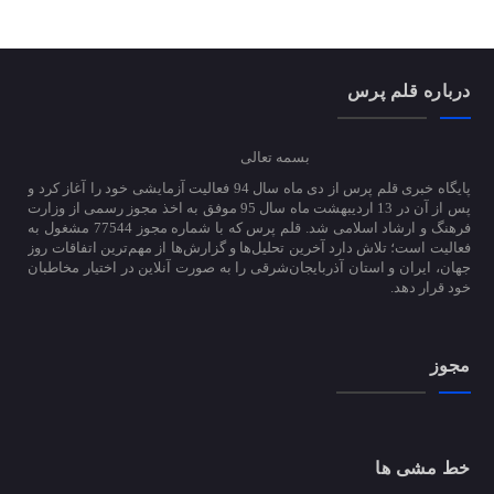
درباره قلم پرس
بسمه تعالی
پایگاه خبری قلم پرس از دی ماه سال 94 فعالیت آزمایشی خود را آغاز کرد و
پس از آن در 13 اردیبهشت ماه سال 95 موفق به اخذ مجوز رسمی از وزارت
فرهنگ و ارشاد اسلامی شد. قلم پرس که با شماره مجوز 77544 مشغول به
فعالیت است؛ تلاش دارد آخرین تحلیل‌ها و گزارش‌ها از مهم‌ترین اتفاقات روز
جهان، ایران و استان آذربایجان‌شرقی را به صورت آنلاین در اختیار مخاطبان
خود قرار دهد.
مجوز
خط مشی ها