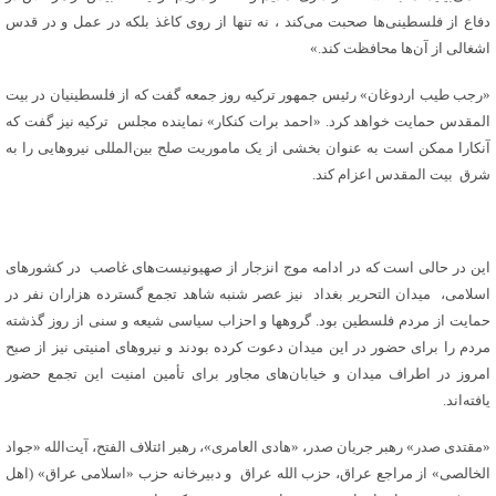
دفاع از فلسطینی‌ها صحبت می‌کند ، نه تنها از روی کاغذ بلکه در عمل و در قدس
اشغالی از آن‌ها محافظت کند.»
«رجب طیب اردوغان» رئیس جمهور ترکیه روز جمعه گفت که از فلسطینیان در بیت
المقدس حمایت خواهد کرد. «احمد برات کنکار» نماینده مجلس ترکیه نیز گفت که
آنکارا ممکن است به عنوان بخشی از یک ماموریت صلح بین‌المللی نیروهایی را به
شرق بیت المقدس اعزام کند.
این در حالی است که در ادامه موج انزجار از صهیونیست‌های غاصب در کشورهای
اسلامی، میدان التحریر بغداد نیز عصر شنبه شاهد تجمع گسترده هزاران نفر در
حمایت از مردم فلسطین بود. گروهها و احزاب سیاسی شیعه و سنی از روز گذشته
مردم را برای حضور در این میدان دعوت کرده بودند و نیروهای امنیتی نیز از صبح
امروز در اطراف میدان و خیابان‌های مجاور برای تأمین امنیت این تجمع حضور
یافته‌اند.
«مقتدی صدر» رهبر جریان صدر، «هادی العامری»، رهبر ائتلاف الفتح، آیت‌الله «جواد
الخالصی» از مراجع عراق، حزب الله عراق و دبیرخانه حزب «اسلامی عراق» (اهل