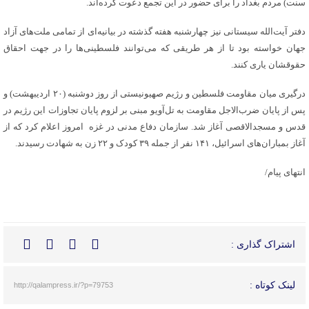
سنت) مردم بغداد را برای حضور در این تجمع دعوت کرده‌اند.
دفتر آیت‌الله سیستانی نیز چهارشنبه هفته گذشته در بیانیه‌ای از تمامی ملت‌های آزاد
جهان خواسته بود تا از هر طریقی که می‌توانند فلسطینی‌ها را در جهت احقاق
حقوقشان یاری کنند.
درگیری میان مقاومت فلسطین و رژیم صهیونیستی از روز دوشنبه (۲۰ اردیبهشت) و
پس از پایان ضرب‌الاجل مقاومت به تل‌آویو مبنی بر لزوم پایان تجاوزات این رژیم در
قدس و مسجدالاقصی آغاز شد. سازمان دفاع مدنی در غزه امروز اعلام کرد که از
آغاز بمباران‌های اسرائیل، ۱۴۱ نفر از جمله ۳۹ کودک و ۲۲ زن به شهادت رسیدند.
انتهای پیام/
اشتراک گذاری :
لینک کوتاه :
http://qalampress.ir/?p=79753