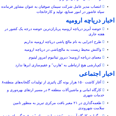
انتصاب مدیر عامل شرکت سیمان صوفیان به عنوان مشاور فرمانده
سپاه عاشور در امور صنایع، تولید و کارخانجات
اخبار دریاچه ارومیه
حوضه آبریز دریاچه ارومیه پرباران‌ترین حوضه‌ درجه یک کشور در
هفته جاری
طرح اجرایی به نام مالچ پاشی دریاچه ارومیه نداریم
واکنش محیط زیست به مالچ‌پاشی در دریاچه ارومیه
معمای دریاچه ارومیه؛ دیروز تیتانیوم امروز لیتیوم
کم‌بارشی هیچ ارتباطی به “هارپ” و عقیم‌سازی ابرها ندارد
اخبار اجتماعی
آغاز کاشت ۱۵۰ هزار بوته گل پائیزی از تولیدات گلخانه‌های منطقه۸
کارگاه امانی و ماشین‌آلات منطقه ۳ در مسیر ارتقای بهره‌وری و
خدمات شهری
طعمه‌گذاری در ۲۱ معبر بافت مرکزی تبریز به منظور تامین
سلامت شهروندی
برگزاری کارگاه آموزشی "تغذیه با شیر مادر" در فرهنگسرای شهید