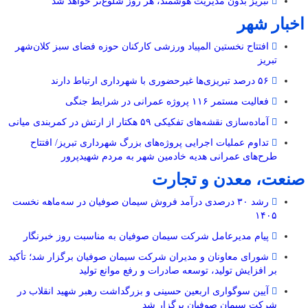
تبریز بدون مدیریت هوشمند، هر روز شلوغ‌تر خواهد شد
اخبار شهر
افتتاح نخستین المپیاد ورزشی کارکنان حوزه فضای سبز کلان‌شهر
تبریز
۵۶ درصد تبریزی‌ها غیرحضوری با شهرداری ارتباط دارند
فعالیت مستمر ۱۱۶ پروژه عمرانی در شرایط جنگی
آماده‌سازی نقشه‌های تفکیکی ۵۹ هکتار از ارتش در کمربندی میانی
تداوم عملیات اجرایی پروژه‌های بزرگ شهرداری تبریز/ افتتاح
طرح‌های عمرانی هدیه خادمین شهر به مردم شهیدپرور
صنعت، معدن و تجارت
رشد ۳۰ درصدی درآمد فروش سیمان صوفیان در سه‌ماهه نخست
۱۴۰۵
پیام مدیرعامل شرکت سیمان صوفیان به مناسبت روز خبرنگار
شورای معاونان و مدیران شرکت سیمان صوفیان برگزار شد؛ تأکید
بر افزایش تولید، توسعه صادرات و رفع موانع تولید
آیین سوگواری اربعین حسینی و بزرگداشت رهبر شهید انقلاب در
شرکت سیمان صوفیان برگزار شد