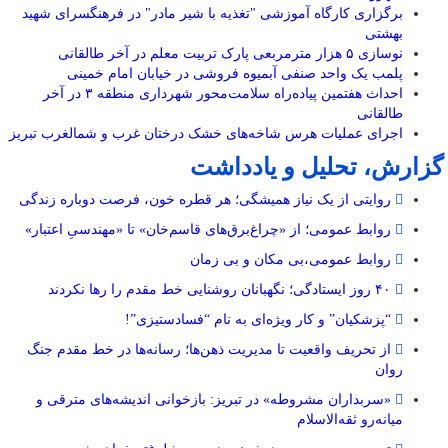
برگزاری کارگاه آموزشی "تغذیه با شیر مادر" در فرهنگسرای شهید
بهشتی
نوسازی ۵ هزار مترمربعی پارک تربیت معلم در آخر طالقانی
پلمب یک واحد صنفی آبمیوه فروشی در خیابان امام خمینی
احداث هفتمین پیاده‌راه سلامت‌محور شهرداری منطقه ۳ در آخر
طالقانی
اجرای عملیات هرس شاخه‌های خشک درختان غرب و شمالغرب تبریز
گزارش، تحلیل و یادداشت
روایتی از یک نیاز همیشگی؛ هر قطره خون، فرصت دوباره زندگی
روابط عمومی؛ از «چراغ‌برق‌های قاسم‌خان» تا «مهندسیِ اعتبار»
روابط عمومی،بی مکان و بی زمان
۴۰ روز ایستادگی؛ نگهبانان روشنایی خط مقدم را رها نکردند
“پزشکیان” و کار ویژه‌ای به نام “فسادستیزی”!
از تحریف واقعیت تا مدیریت ذهن‌ها؛ رسانه‌ها در خط مقدم جنگ
روان
«سربداران مشروطه» در تبریز: بازخوانی اندیشه‌های مترقی و
میانه‌رو ثقه‌الاسلام