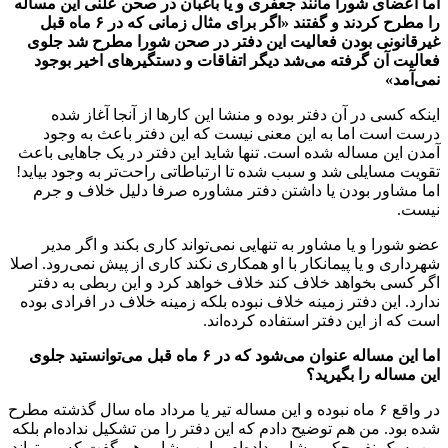
اما اعضای شورا مانند جعفری و یا باغبان در صحن علنی این مساله
را مطرح کردند و گفتند «اگر برای مثال زمانی که در ۶ ماه قبل
غیرقانونی بودن فعالیت این دفتر در صحن شورا مطرح شد جلوی
فعالیت آن گرفته می‌شد دیگر اتفاقات و دستگیرهای اخیر بوجود
نمی‌آمد»
اینکه کسی در آن دفتر بوده و منشا این کارها از آنجا آغاز شده
درست است اما به این معنی نیست که این دفتر باعث به وجود
آمدن این مساله شده است. تنها شاید این دفتر در یک جاهایی باعث
تقویت مسایلی شد و سبب شده تا ارتباطاتی راحت‌تر به وجود بیاید!
اما مشاور بودن یا داشتن دفتر مشاوره صرفا دلیل خلاف و جرم
نیست.
عضو شورا و یا مشاور به تنهایی نمی‌تواند کاری بکند و اگر مدیر
شهرداری و یا پیمانکار با او همکاری نکند کاری از پیش نمی‌رود. اصلا
اگر کسی بخواهد خلاف کند خلاف خواهد کرد و این ربطی به دفتر
ندارد. این دفتر زمینه خلاف نبوده بلکه زمینه خلاف در افرادی بوده
است که از این دفتر استفاده کرده‌اند.
اما این مساله عنوان می‌شود که در ۶ ماه قبل می‌توانستید جلوی
این مساله را بگیرید؟
در واقع ۶ ماه نبوده و این مساله تیر یا مرداد ماه سال گذشته مطرح
شده بود. من هم توضیح دادم که این دفتر را من تشکیل نداده‌ام بلکه
من به یک نفر حکم مشاور داده‌ام و این مشاور هم گفت که می‌تواند