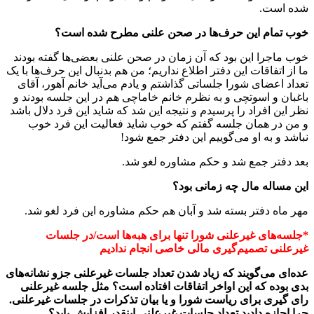
شده است.
خوب تمام این حرف‌ها در صحن علنی مطرح شده است؟
خوب ماجرا این بود که آن زمان در صحن علنی بعضی‌ها گفته بودند
ما از اتفاقات این دفتر اطلاع نداریم؛ من هم بدنبال این حرف‌ها با یک
تعداد اعضای شورا جلساتی گذاشتم و یادم می‌آید خانم آهور، آقای
باغبان و اسوتچی و به نظرم خانم خاماچی هم در این جلسه بودند و
نظر این افراد را پرسیدم و نتیجه این شد که شاید این فرد دلال باشد
و من در همان جلسه گفتم که خوب شاید فعالیت این فرد خوب
نباشد و به او می‌گوییم این دفتر جمع شود!
بعد دفتر جمع شد و حکم مشاوره لغو شد.
این مساله مال چه زمانی بود؟
مهر ماه دفتر بسته شد و آبان هم حکم مشاوره این فرد لغو شد.
*جلسه‌های غیرعلنی شورا تنها برای هبه‌ها است/در جلسات
غیرعلنی تصمیم‌گیری مالی خاصی انجام ندادیم
عده‌ای می‌گویند که زیاد شدن تعداد جلسات غیرعلنی جزو نشانه‌های
بدی بوده که این اواخر اتفاقات افتاده است؟ مثل جلسه غیرعلنی
رای گیری برای ریاست شورا و یا بیان تذکرات در جلسات غیرعلنی.
چرا اجازه دادید تعداد جلسات غیرعلنی اینقدر افزایش یابد؟