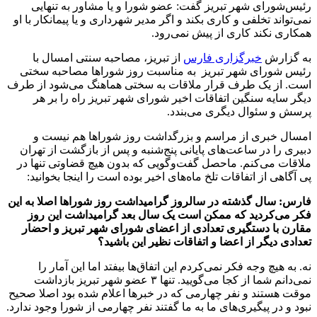
رئیس‌شورای شهر تبریز گفت: عضو شورا و یا مشاور به تنهایی
نمی‌تواند تخلفی و کاری بکند و اگر مدیر شهرداری و یا پیمانکار با او
همکاری نکند کاری از پیش نمی‌رود.
به گزارش
خبرگزاری فارس
از تبریز، مصاحبه سنتی امسال با
رئیس شورای شهر تبریز به مناسبت روز شوراها مصاحبه سختی
است. از یک طرف قرار ملاقات به سختی هماهنگ می‌شود از طرف
دیگر سایه سنگین اتفاقات اخیر شورای شهر تبریز راه را بر هر
پرسش و سئوال دیگری می‌بندد.
امسال خبری از مراسم و بزرگداشت روز شوراها هم نیست و
دبیری را در ساعت‌های پایانی پنج‌شنبه و پس از بازگشت از تهران
ملاقات می‌کنم. ماحصل گفت‌وگویی که بدون هیچ قضاوتی تنها در
پی آگاهی از اتفاقات تلخ ماه‌های اخیر بوده است را اینجا بخوانید:
فارس: سال گذشته در سالروز گرامیداشت روز شوراها اصلا به این
فکر می‌کردید که ممکن است یک سال بعد گرامیداشت این روز
مقارن با دستگیری تعدادی از اعضای شورای شهر تبریز و احضار
تعدادی دیگر از اعضا و اتفاقات نظیر این باشید؟
نه. به هیچ وجه فکر نمی‌کردم این اتفاق‌ها بیفتد اما این آمار را
نمی‌دانم شما از کجا می‌گویید. تنها ۳ عضو شهر تبریز بازداشت
موقت هستند و نفر چهارمی که در خبرها اعلام شده بود اصلا صحیح
نبود و در پیگیری‌های ما به ما گفتند نفر چهارمی از شورا وجود ندارد.