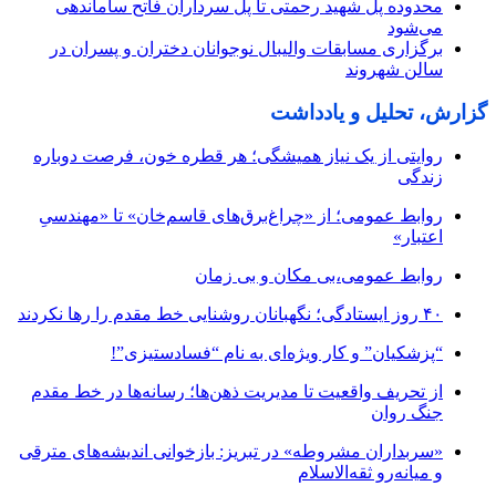
محدوده پل شهید رحمتی تا پل سرداران فاتح ساماندهی
می‌شود
برگزاری مسابقات والیبال نوجوانان دختران و پسران در
سالن شهروند
گزارش، تحلیل و یادداشت
روایتی از یک نیاز همیشگی؛ هر قطره خون، فرصت دوباره
زندگی
روابط عمومی؛ از «چراغ‌برق‌های قاسم‌خان» تا «مهندسیِ
اعتبار»
روابط عمومی،بی مکان و بی زمان
۴۰ روز ایستادگی؛ نگهبانان روشنایی خط مقدم را رها نکردند
“پزشکیان” و کار ویژه‌ای به نام “فسادستیزی”!
از تحریف واقعیت تا مدیریت ذهن‌ها؛ رسانه‌ها در خط مقدم
جنگ روان
«سربداران مشروطه» در تبریز: بازخوانی اندیشه‌های مترقی
و میانه‌رو ثقه‌الاسلام