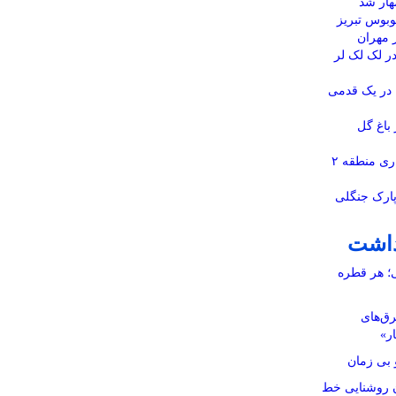
ار شد
تگاه اتوبوس تبریز
ز مهران
 لک لک لر
ه در یک قدمی
 باغ گل
کانال ملاصدرا توسط شهرداری منطقه ۲
ارک جنگلی
داشت
ی؛ هر قطره
رق‌های
ار»
بی زمان
نان روشنایی خط