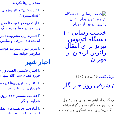
مقدم را رها نکردند
“پزشکیان” و کار ویژه‌ای ب
“فسادستیزی”!
از تحریف واقعیت تا مدیری
رسانه‌ها در خط مقدم جنگ 
خدمت رسانی ۴۰
«سربداران مشروطه» در تب
دستگاه اتوبوس
اندیشه‌های مترقی و میانه‌رو 
تبریز برای انتقال
تبریز بدون مدیریت هوشمن
زائرین اربعین از
شلوغ‌تر خواهد شد
مهران
اخبار شهر
افتتاح نخستین المپیاد ورز
حوزه فضای سبز کلان‌شهر تب
۱۶ مرداد ۱۴۰۵
۵۶ درصد تبریزی‌ها غیرحض
 شرقی روز خبرنگار
شهرداری ارتباط دارند
فعالیت مستم
ک گفت ابراهیم سلیمانی مدیرعامل
شرایط جنگی
داد، روز خبرنگار، ضمن گرامیداشت
گاهی‌بخشی، مطالبه‌گری مسئولانه و
ارتش در کمربندی میانی