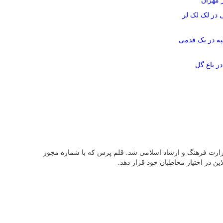
ز مهران
در لک لک لر
په در یک قدمی
در باغ گل
 کرد و پس از آن در 13 اردیبهشت ماه سال 95 موفق به اخذ مجوز رسمی از وزارت فرهنگ و ارشاد اسلامی شد. قلم پرس که با شماره مجوز