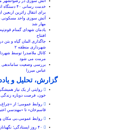
آتش سوزی در رضوانشهر مه
خدمت رسانی ۴۰ دس
برای انتقال زائرین اربعین ا
آتش سوزی واحد مسکونی در
مهار شد
یادمان شهدای گمنام قوم‌تپ
افتتاح
جاگذاری المان گیاه و بتن در
شهرداری منطقه ۲
مرمت می شود
بررسی وضعیت ساماندهی پ
عباس میرزا
گزارش، تحلیل و یاد
روایتی از یک نیاز همیشگ
خون، فرصت دوباره زندگی
روابط عمومی؛ از «چراغ‌ب
قاسم‌خان» تا «مهندسیِ اعتب
روابط عمومی،بی مکان و 
۴۰ روز ایستادگی؛ نگهبا