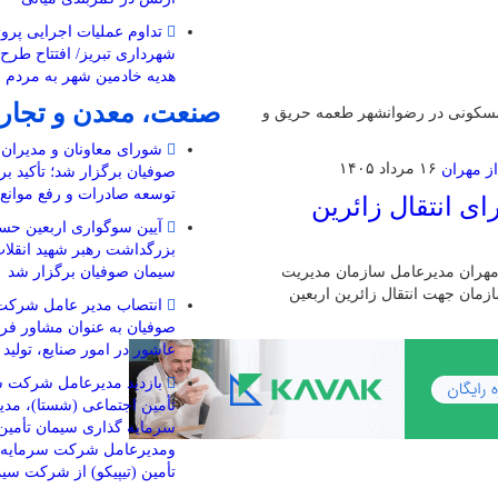
تداوم عملیات اجرایی پروژ
شهرداری تبریز/ افتتاح طرح
هدیه خادمین شهر به مردم 
صنعت، معدن و تجار
 مسکونی در رضوانشهر طعمه حریق و
شورای معاونان و مدیرا
۱۶ مرداد ۱۴۰۵
صوفیان برگزار شد؛ تأکید بر
توسعه صادرات و رفع موانع ت
ریز برای انتقال زائرین
آیین سوگواری اربعین حسی
بزرگداشت رهبر شهید انقل
سیمان صوفیان برگزار شد
بعین از مهران مدیرعامل سازمان مدیریت
۴۰ دستگاه اتوبوس این سازمان جهت انتقال زائرین اربعین
انتصاب مدیر عامل شرکت
صوفیان به عنوان مشاور فرم
عاشور در امور صنایع، تولید
بازدید مدیرعامل شرکت س
تأمین اجتماعی (شستا)، مد
سرمایه گذاری سیمان تأمین 
ومدیرعامل شرکت سرمایه گ
تأمین (تیپیکو) از شرکت سی