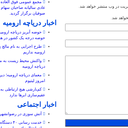
مجمع عمومی فوق العاده 
یریت در وب منتشر خواهد شد.
عادی سالیانه صاحبان سها
صوفیان برگزار گردید.
خواهد شد.
اخبار دریاچه ارومیه
حوضه آبریز دریاچه ارومیه 
حوضه‌ درجه یک کشور در هف
طرح اجرایی به نام مالچ پ
ارومیه نداریم
واکنش محیط زیست به مال
دریاچه ارومیه
معمای دریاچه ارومیه؛ دیرو
امروز لیتیوم
کم‌بارشی هیچ ارتباطی به 
عقیم‌سازی ابرها ندارد
اخبار اجتماعی
آتش سوزی در رضوانشهر 
خدمت رسانی ۰