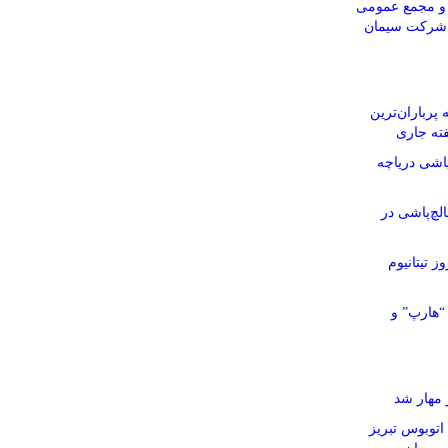
و مجمع عمومی
م شرکت سیمان
پرباران‌ترین
ته جاری
اشی دریاچه
چ‌پاشی در
ز تیتانیوم
“هارپ” و
مهار شد
۴ دستگاه اتوبوس تبریز