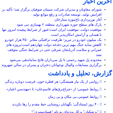
آخرین اخبار
شورای معاونان و مدیران شرکت سیمان صوفیان برگزار شد؛ تأکید بر
افزایش تولید، توسعه صادرات و رفع موانع تولید
آغاز نورپردازی باغ‌موزه ستارخان
پارک های سطح حوزه شهرداری منطقه ۲ بهسازی می شود
موفقیت دولت، موفقیت ایران است/عبور از شرایط پیچیده امروز تنها
با همدلی و آرامش امکان‌پذیر است
یک میلیون خودرو در تبریز؛ ظرفیت ترافیکی معابر ۳۵۰ هزار خودرو
کاهش سایه جنگ مهم ‌ترین دغدغه دولت چهاردهم است/پروژه ‌های
عمرانی و سلامت آذربایجان شرقی حتی در شرایط جنگی متوقف
نشد
محدوده پل شهید رحمتی تا پل سرداران فاتح ساماندهی می‌شود
برگزاری مسابقات والیبال نوجوانان دختران و پسران در سالن شهروند
گزارش، تحلیل و یادداشت
روایتی از یک نیاز همیشگی؛ هر قطره خون، فرصت دوباره زندگی
روابط عمومی؛ از «چراغ‌برق‌های قاسم‌خان» تا «مهندسیِ اعتبار»
روابط عمومی،بی مکان و بی زمان
۴۰ روز ایستادگی؛ نگهبانان روشنایی خط مقدم را رها نکردند
“پزشکیان” و کار ویژه‌ای به نام “فسادستیزی”!