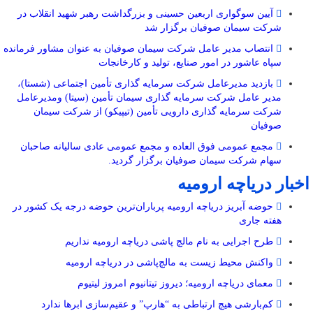
آیین سوگواری اربعین حسینی و بزرگداشت رهبر شهید انقلاب در
شرکت سیمان صوفیان برگزار شد
انتصاب مدیر عامل شرکت سیمان صوفیان به عنوان مشاور فرمانده
سپاه عاشور در امور صنایع، تولید و کارخانجات
بازدید مدیرعامل شرکت سرمایه گذاری تأمین اجتماعی (شستا)،
مدیر عامل شرکت سرمایه گذاری سیمان تأمین (سیتا) ومدیرعامل
شرکت سرمایه گذاری دارویی تأمین (تیپیکو) از شرکت سیمان
صوفیان
مجمع عمومی فوق العاده و مجمع عمومی عادی سالیانه صاحبان
سهام شرکت سیمان صوفیان برگزار گردید.
اخبار دریاچه ارومیه
حوضه آبریز دریاچه ارومیه پرباران‌ترین حوضه‌ درجه یک کشور در
هفته جاری
طرح اجرایی به نام مالچ پاشی دریاچه ارومیه نداریم
واکنش محیط زیست به مالچ‌پاشی در دریاچه ارومیه
معمای دریاچه ارومیه؛ دیروز تیتانیوم امروز لیتیوم
کم‌بارشی هیچ ارتباطی به “هارپ” و عقیم‌سازی ابرها ندارد