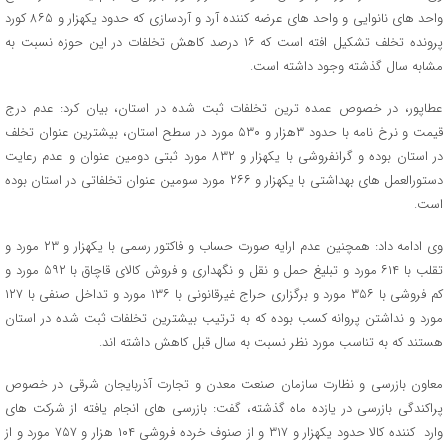
واحد های نانوایی و واحد های عرضه کننده آرد و آردسازی که حدود یکهزار و ۸۶۵ کورد
پرونده تخلف تشکیل افته است که ۱۶ درصد کاهش تخلفات در این حوزه نسبت به
مشابه سال گذشته وجود داشته است.
عطاپور، در خصوص عمده ترین تخلفات ثبت شده در استان، بیان کرد: عدم درج
قیمت و نرخ نامه با حدود ۳هزار و ۵۳۰ مورد در سطح استان، بیشترین عنوان تخلف
در استان بوده و گرانفروشی با یکهزار و ۸۳۲ مورد ثبتی دومین عنوان و عدم رعایت
دستورالعمل های بهداشتی با یکهزار و ۲۶۶ مورد سومین عنوان تخلفاتی در استان بوده
است.
وی ادامه داد: همچنین عدم ارایه صورت حساب و فاکتور رسمی با یکهزار و ۲۳ مورد و
تقلب با ۶۱۴ مورد و تبلیغ حمل و نقل و نگهداری و فروش کالای قاچاق با ۵۹۲ مورد و
کم فروشی با ۳۵۶ مورد و برگزاری حراج غیرقانونی با ۱۳۶ مورد و تداخل صنفی با ۱۲۷
مورد و نداشتن پروانه کسب بوده که به ترتیب بیشترین تخلفات ثبت شده در استان
هستند که به تناسب مورد نظر نسبت به سال قبل کاهش داشته اند.
معاون بازرسی و نظارت سازمان صنعت معدن و تجارت آذربایجان شرقی در خصوص
پراکندگی بازرسی در یازده ماه گذشته، گفت: بازرسی های انجام یافته از شرکت های
وارد کننده کالا حدود یکهزار و ۳۱۷ و از صنوف خرده فروشی ۱۰۴ هزار و ۷۵۷ مورد و از