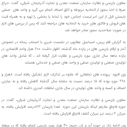
معاون بازرسی و نظارت سازمان صنعت معدن و تجارت آذربایجان شرقی، گفت: حراج
صرفا با اخذ مجوز از اتحادیه مربوطه و اتاق اصناف انجام می گیرد و واحد های صنفی
بایستی قبل از این امر لیست اجناس خود را تماما یا بخشی را تهیه و به همراه قیت
های فروش و فاکتور های خرید به اتحادیه های مراجعه کنند که پس از بررسی های لازم
در صورت صلاحدید مجوز صادر خواهد شد.
به گزارش قلم پرس، اسماعیل عطاپور، در نشست خبری با اصحاب رسانه در خصوص
آمار و ارقام بازرسی های در یازده ماه گذشته، اظهار داشت: ۲۰۰ هزار واحد اقتصادی در
یازده ماهه سال جاری مورد بازرسی و نظارت قرار گرفته اند ، که شامل واحد های
تولیدی صنعتی و تولیدی صنفی و واحد های صنفی و خدماتی هستند
وی افزود: پرونده های تخلفاتی که علاوه بر تذکرات لازم تشکیل یافته است ۸هزار و
۹۹۸ مورد بوده که ۱۵ درصد نسبت به مشابه سال گذشته کاهش یافته و به عبارتی
اصناف و کسبه و واحد های تولیدی در سال جاری تخلفات کمتری داشته اند.
معاون بازرسی و نظارت سازمان صنعت معدن و تجارت آذربایجان شرقی، گفت: در
حوزه قاچاق علارغم اینکه بازرسان این حوزه تعدا بازرسان ۱۲۳درصد افزایش یافته، به
میزان ۶ درصد نیز میزان کشف قاچاق افزایش یافته است
وی ادامه داد: در حوزه آرد و نان حدود ۳۰ هزار مورد بازرسی انجام یافته که در سطح