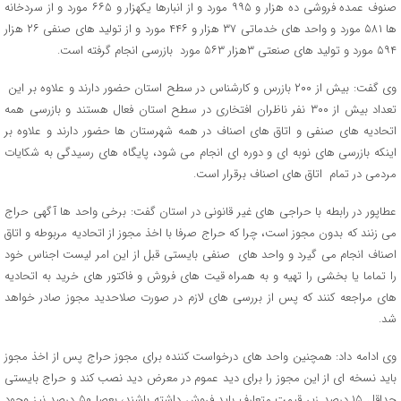
صنوف عمده فروشی ده هزار و ۹۹۵ مورد و از انبارها یکهزار و ۶۶۵ مورد و از سردخانه
ها ۵۸۱ مورد و واحد های خدماتی ۳۷ هزار و ۴۴۶ مورد و از تولید های صنفی ۲۶ هزار
۵۹۴ مورد و تولید های صنعتی ۳هزار ۵۶۳ مورد بازرسی انجام گرفته است.
وی گفت: بیش از ۲۰۰ بازرس و کارشناس در سطح استان حضور دارند و علاوه بر این
تعداد بیش از ۳۰۰ نفر ناظران افتخاری در سطح استان فعال هستند و بازرسی همه
اتحادیه های صنفی و اتاق های اصناف در همه شهرستان ها حضور دارند و علاوه بر
اینکه بازرسی های نوبه ای و دوره ای انجام می شود، پایگاه های رسیدگی به شکایات
مردمی در تمام اتاق های اصناف برقرار است.
عطاپور در رابطه با حراجی های غیر قانونی در استان گفت: برخی واحد ها آگهی حراج
می زنند که بدون مجوز است، چرا که حراج صرفا با اخذ مجوز از اتحادیه مربوطه و اتاق
اصناف انجام می گیرد و واحد های صنفی بایستی قبل از این امر لیست اجناس خود
را تماما یا بخشی را تهیه و به همراه قیت های فروش و فاکتور های خرید به اتحادیه
های مراجعه کنند که پس از بررسی های لازم در صورت صلاحدید مجوز صادر خواهد
شد.
وی ادامه داد: همچنین واحد های درخواست کننده برای مجوز حراج پس از اخذ مجوز
باید نسخه ای از این مجوز را برای دید عموم در معرض دید نصب کند و حراج بایستی
حداقل ۱۵ درصد زیر قیمت متعارف باید فروش داشته باشند، بعصا ۵۰ درصد نیز وجود