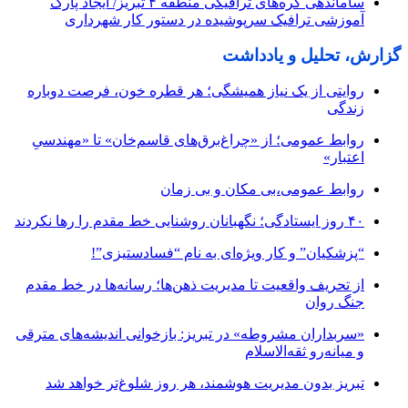
ساماندهی گره‌های ترافیکی منطقه ۴ تبریز/ ایجاد پارک
آموزشی ترافیک سرپوشیده در دستور کار شهرداری
گزارش، تحلیل و یادداشت
روایتی از یک نیاز همیشگی؛ هر قطره خون، فرصت دوباره
زندگی
روابط عمومی؛ از «چراغ‌برق‌های قاسم‌خان» تا «مهندسیِ
اعتبار»
روابط عمومی،بی مکان و بی زمان
۴۰ روز ایستادگی؛ نگهبانان روشنایی خط مقدم را رها نکردند
“پزشکیان” و کار ویژه‌ای به نام “فسادستیزی”!
از تحریف واقعیت تا مدیریت ذهن‌ها؛ رسانه‌ها در خط مقدم
جنگ روان
«سربداران مشروطه» در تبریز: بازخوانی اندیشه‌های مترقی
و میانه‌رو ثقه‌الاسلام
تبریز بدون مدیریت هوشمند، هر روز شلوغ‌تر خواهد شد