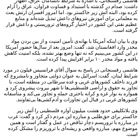
هاشمی رفسنجانی، با اشاره به شرایط نابسامان عراق، اظهار
داشت: صدام در گذشته با استبداد و قساوت فراوان، عراق را آرام
کرده بود، البته آتش زیر خاکستر بود. اما امروز افسران ارتش بعث
به معلمانی برای آموزش نیروهای داعش تبدیل شده‌اند و منابع
عظیم نفتی این کشور در اختیار گروه‌های تروریستی و داعش قرار
گرفته است.
وی با بیان اینکه آمریکا با بهانه‌ی تأمین امنیت و از بین بردن مواد
مخدر وارد افغانستان شد، گفت: امروز بعد از سال‌ها حضور آمریکا
در این کشور می‌بینیم که نه تنها وضع بهتر نشده، بلکه امنیت کاهش
یافته و مواد مخدر ۱۰ برابر افزایش پیدا کرده است.
هاشمی رفسنجانی در پاسخ به سوال آقای فرانسیس فیلون در مورد
شرایط لبنان، گفت: اسرائیل به عنوان دولتی متجاوز و نامشروع که
فرزند ناخلف کشورهای غربی و غده سرطانی در منطقه است، با
تجاوز به حقوق و اراضی فلسطینی‌ها تا شهر بیروت پیشروی کرد و
همواره به نوار غزه و کرانه باختری حمله و تجاوز می‌کند و متأسفانه
کشورهای غربی در قبال این تجاوزات و آدم‌کشی‌ها بی‌تفاوتند.
وی بلاتکلیفی حدود هشت میلیون آواره فلسطینی را آتش زیر
خاکستر برای حق‌طلبی و مبارزه این مردم ذکر کرد و گفت: غرب
در مبارزه با تروریسم دچار تناقض در عمل و گفتار است و همین
موضوع مهم، مبارزه واقعی و ریشه‌ای با تروریزم را مشکل کرده
است.