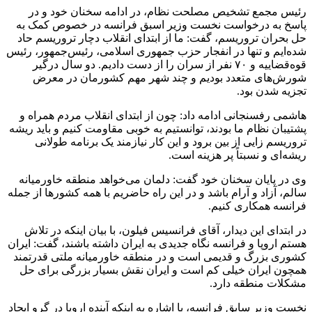
رئیس مجمع تشخیص مصلحت نظام، در ادامه سخنان خود و در
پاسخ به درخواست نخست وزیر اسبق فرانسه در خصوص کمک به
حل بحران تروریسم، گفت: ما از ابتدای انقلاب دچار تروریسم حاد
شده‌ایم و تنها در انفجار حزب جمهوری اسلامی، رئیس‌جمهور، رئیس
قوه‌قضاییه و ۷۰ نفر از سران را از دست دادیم. دو سال درگیر
شورش‌های متعدد بودیم و چند شهر مهم کشورمان در معرض
تجزیه شدن بود.
هاشمی رفسنجانی ادامه داد: چون از ابتدای انقلاب مردم همراه و
پشتیبان نظام ما بودند، توانستیم به خوبی مقاومت کنیم و باید ریشه
تروریسم زایی از بین برود و این کار نیازمند یک برنامه طولانی‌
ریشه‌ای و نسبتاً پر هزینه است.
وی در پایان سخنان خود گفت: دلمان می‌خواهد منطقه خاورمیانه
سالم، آزاد و آرام باشد و در این راه حاضریم با همه کشورها از جمله
فرانسه همکاری کنیم.
در ابتدای این دیدار، آقای فرانسیس فیلون، با بیان اینکه در تلاش
هستم اروپا و فرانسه نگاه جدیدی به ایران داشته باشند، گفت: ایران
کشوری بزرگ و قدیمی است و در منطقه خاورمیانه ملتی قدرتمند
همچون ایران خیلی کم است و ایران نقش بسیار بزرگی برای حل
مشکلات منطقه دارد.
نخست وزیر سابق فرانسه، با اشاره به اینکه آینده اروپا در گرو ایجاد