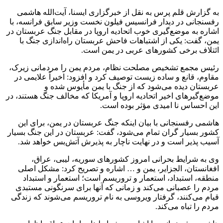
به گزارش قلم پرس به نقل از خبرگزاری ایسنا، آیت‌الله هاشمی
رفسنجانی در دیدار فرانسیس فیلون نخست وزیر سابق فرانسه، با
اشاره به موضع‌گیری خوب اتحادیه اروپا در مقابل جنگ عربستان در
یمن، گفت: یکی از اشتباهات فاحش عربستان راه‌اندازی جنگ با
ائتلاف برخی کشورهای عربی در یمن است.
رئیس مجمع تشخیص مصلحت نظام، مردم یمن را مردمانی زیرک،
مقاوم، قانع و ساده زیست توصیف کرد و افزود: اخیراً علایمی در
عربستان دیده می‌شود که از جنگ با یمن مأیوس شده و
موضع‌گیرهای اخیر اتحادیه اروپا و آمریکا که مخالف جنگ هستند، در
این احساس نا امیدی مؤثر بوده است.
هاشمی رفسنجانی با بیان اینکه جنگ عربستان در یمن، برای این
کشور بسیار گران تمام می‌شود، گفت: عربستان در این جنگ بسیار
آسیب پذیر است و در نهایت ناچار به پذیرش آتش‌بس خواهد شد.
وی به شرایط بحرانی امروز کشورهای سوریه، لیبی، عراق،
افغانستان، الجزایر، یمن و … اشاره و تصریح کرد: مشکل اصلی
منطقه، استبداد، استعمار و تروریسم است؛ استعمار و استبداد
مردم را عصبانی می‌کند و زمانی که آنها برای سرنگونی مستبدی
قیام می‌کنند، گرفتار ویروسی به نام تروریسم می‌شوند که زندگی
مردم را تباه می‌کند.