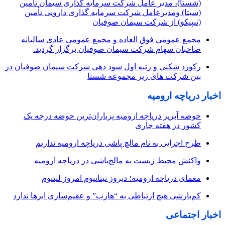
(شستا)، مدیر عامل شرکت سرمایه گذاری سیمان تأمین
(سیتا) ومدیرعامل شرکت سرمایه گذاری دارویی تأمین
(تیپیکو) از شرکت سیمان صوفیان
مجمع عمومی فوق العاده و مجمع عمومی عادی سالیانه
صاحبان سهام شرکت سیمان صوفیان برگزار گردید.
رکورد شکنی و رتبه اول سود دهی شرکت سیمان صوفیان در
بین شرکت های زیر مجموعه شستا
اخبار دریاچه ارومیه
حوضه آبریز دریاچه ارومیه پرباران‌ترین حوضه‌ درجه یک
کشور در هفته جاری
طرح اجرایی به نام مالچ پاشی دریاچه ارومیه نداریم
واکنش محیط زیست به مالچ‌پاشی در دریاچه ارومیه
معمای دریاچه ارومیه؛ دیروز تیتانیوم امروز لیتیوم
کم‌بارشی هیچ ارتباطی به “هارپ” و عقیم‌سازی ابرها ندارد
اخبار اجتماعی