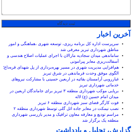
آخرین اخبار
سرپرست اداره کل برنامه ریزی، توسعه شهری ،هماهنگی و امور
مناطق شهرداری تبریز معرفی شد
ساماندهی میدان سجادیه مارالان با اجرای عملیات اصلاح هندسی و
آسفالت‌ریزی معابر پیرامونی
هم‌افزایی مدیریت شهری در مسیر بهره‌برداری از پل شهدای قره‌داغ؛
الگوی موفق وحدت فرماندهی در شرق تبریز
غبارروبی آرامستان بقائیه در اربعین حسینی با مشارکت نیروهای
خدماتی شهرداری تبریز
برپایی موکب شهرداری منطقه ۳ تبریز برای جاماندگان اربعین در
میدان امام حسین (ع) لاله
فوت کارگر فضای سبز شهرداری منطقه ۶ تبریز
نصب نیمکت در معابر جاده ائل گلی توسط شهرداری منطقه ۲
مراسم تودیع و معارفه معاون ترافیک و مدیر بازرسی شهرداری
منطقه یک برگزار شد
گزارش، تحلیل و یادداشت