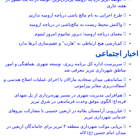
هفته جاری
طرح اجرایی به نام مالچ پاشی دریاچه ارومیه نداریم
واکنش محیط زیست به مالچ‌پاشی در دریاچه ارومیه
معمای دریاچه ارومیه؛ دیروز تیتانیوم امروز لیتیوم
کم‌بارشی هیچ ارتباطی به “هارپ” و عقیم‌سازی ابرها ندارد
اخبار اجتماعی
سرپرست اداره کل برنامه ریزی، توسعه شهری ،هماهنگی و امور
مناطق شهرداری تبریز معرفی شد
ساماندهی میدان سجادیه مارالان با اجرای عملیات اصلاح هندسی و
آسفالت‌ریزی معابر پیرامونی
هم‌افزایی مدیریت شهری در مسیر بهره‌برداری از پل شهدای
قره‌داغ؛ الگوی موفق وحدت فرماندهی در شرق تبریز
غبارروبی آرامستان بقائیه در اربعین حسینی با مشارکت نیروهای
خدماتی شهرداری تبریز
برپایی موکب شهرداری منطقه ۳ تبریز برای جاماندگان اربعین در
میدان امام حسین (ع) لاله