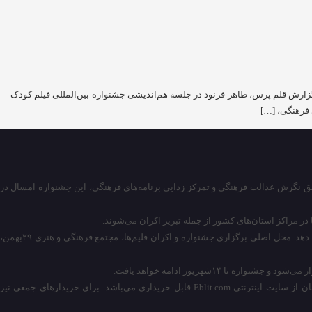
به گزارش قلم پرس، طاهر فرنود در جلسه هم‌اندیشی جشنواره بین‌المللی فیلم کودک
 فرهنگی، […]
قق نگرش عدالت فرهنگی و تمرکز زدایی برنامه‌های فرهنگی، این جشنواره امسال در
در مراکز استان‌های کشور از جمله تبریز اکران می‌شوند.
فرنود، دبیر جشنواره را محمدمحمدپور، مدیرکل فرهنگ و ارشاد اسلامی معرفی کرد و گفت: انجمن سینمای جوانان تبریز نیز قرار است کارهای اجرایی جشنواره را انجام دهد. محل اصلی برگزاری جشنواره و اکران فلیم‌ها، مجتمع فرهنگی و هنری ۲۹بهمن،
دبیر اجرایی جشنواره بین‌المللی فیلم‌های کودکان و نوجوانان تبریز افزود: هرروز ۲فیلم در سانس‌های ساعت ۱۸ و ۲۰ اکران خواهند شد و بلیط‌ها به قیمت ۱۰هزار تومان از سایت اینترنتی Eblit.com قابل خریداری می‌باشد. برای خریدارهای جمعی نیز