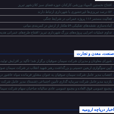
افتتاح نخستین المپیاد ورزشی کارکنان حوزه فضای سبز کلان‌شهر تبریز
۵۶ درصد تبریزی‌ها غیرحضوری با شهرداری ارتباط دارند
فعالیت مستمر ۱۱۶ پروژه عمرانی در شرایط جنگی
آماده‌سازی نقشه‌های تفکیکی ۵۹ هکتار از ارتش در کمربندی میانی
تداوم عملیات اجرایی پروژه‌های بزرگ شهرداری تبریز/ افتتاح طرح‌های عمرانی هدیه
صنعت، معدن و تجارت
شورای معاونان و مدیران شرکت سیمان صوفیان برگزار شد؛ تأکید بر افزایش تولید، 
آیین سوگواری اربعین حسینی و بزرگداشت رهبر شهید انقلاب در شرکت سیمان صوفی
انتصاب مدیر عامل شرکت سیمان صوفیان به عنوان مشاور فرمانده سپاه عاشور در ام
بازدید مدیرعامل شرکت سرمایه گذاری تأمین اجتماعی (شستا)، مدیر عامل شرکت سر
مجمع عمومی فوق العاده و مجمع عمومی عادی سالیانه صاحبان سهام شرکت سیمان 
اخبار دریاچه ارومیه