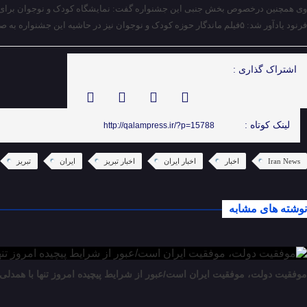
وی همچنین درخصوص بخش جنبی این جشنواره گفت: نمایشگاه کودک و نوجوان برای معر
فرنود یادآور شد: ۵فیلم ماندگار حوزه کودک و نوجوان نیز در حاشیه این جشنواره به صورت رایگان جهت ایجاد فضای نشاط‌انگیز بین خانواده‌ها در پارک‌ها یا فضاهای دیگر شهری اکران خواهند شد.
اشتراک گذاری :
لینک کوتاه :
http://qalampress.ir/?p=15788
Iran News
اخبار
اخبار ایران
اخبار تبریز
ایران
تبریز
نوشته های مشابه
موفقیت دولت، موفقیت ایران است/عبور از شرایط پیچیده امروز تنها با همدلی