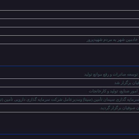
 خادمین شهر به مردم شهیدپرور
توسعه صادرات و رفع موانع تولید
ان برگزار شد
ور صنایع، تولید و کارخانجات
مایه گذاری سیمان تأمین (سیتا) ومدیرعامل شرکت سرمایه گذاری دارویی تأمین (ت
صوفیان برگزار گردید.