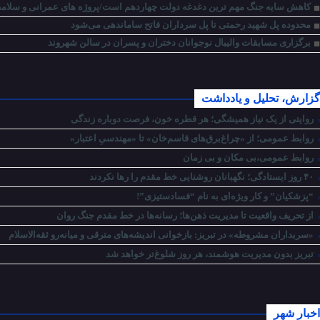
کاهش سایه جنگ مهم ‌ترین دغدغه دولت چهاردهم است/پروژه ‌های عمرانی و سلا
محدوده پل شهید رحمتی تا پل سرداران فاتح ساماندهی می‌شود
برگزاری مسابقات والیبال نوجوانان دختران و پسران در سالن شهروند
گزارش، تحلیل و یادداشت
روایتی از یک نیاز همیشگی؛ هر قطره خون، فرصت دوباره زندگی
روابط عمومی؛ از «چراغ‌برق‌های قاسم‌خان» تا «مهندسیِ اعتبار»
روابط عمومی،بی مکان و بی زمان
۴۰ روز ایستادگی؛ نگهبانان روشنایی خط مقدم را رها نکردند
“پزشکیان” و کار ویژه‌ای به نام “فسادستیزی”!
از تحریف واقعیت تا مدیریت ذهن‌ها؛ رسانه‌ها در خط مقدم جنگ روان
«سربداران مشروطه» در تبریز: بازخوانی اندیشه‌های مترقی و میانه‌رو ثقه‌الاسلام
تبریز بدون مدیریت هوشمند، هر روز شلوغ‌تر خواهد شد
اخبار شهر