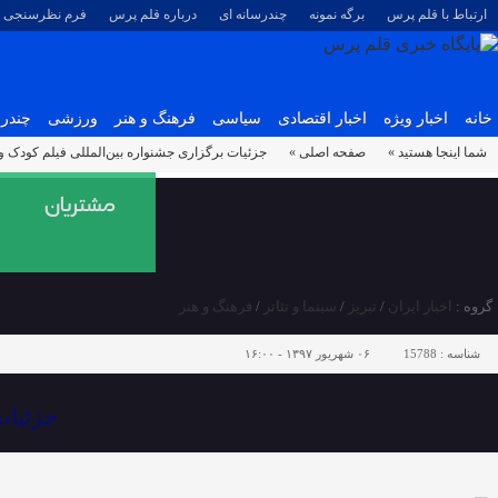
ارتباط با قلم پرس
برگه نمونه
چندرسانه ای
درباره قلم پرس
فرم نظرسنجی
خانه
اخبار ویژه
اخبار اقتصادی
سیاسی
فرهنگ و هنر
ورزشی
چندرس
شما اینجا هستید »
صفحه اصلی »
جزئیات برگزاری جشنواره‌ بین‌المللی فیلم کودک و 
گروه :
اخبار ایران
/
تبریز
/
سینما و تئاتر
/
فرهنگ و هنر
شناسه :
15788
۰۶ شهریور ۱۳۹۷ - ۱۶:۰۰
جزئیات