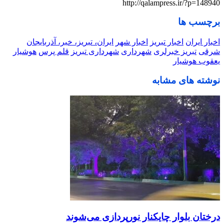
http://qalampress.ir/?p=148940
برچسب ها
اخبار ایران
اخبار تبریز
اخبار شهر
ایران، تبریز، خبر، آذربایجان
شرقی
تبریز خبرلری
شهرداری
شهرداری تبریز
قلم پرس
هوشیار
یعقوب هوشیار
نوشته های مشابه
درختان بلوار چایکنار نورپردازی می‌شوند