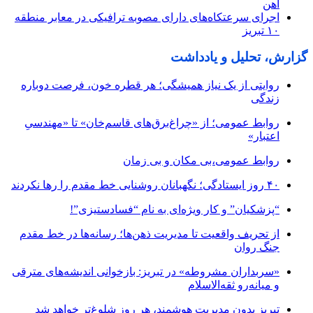
آهن
اجرای سرعتکاه‌های دارای مصوبه ترافیکی در معابر منطقه
۱۰ تبریز
گزارش، تحلیل و یادداشت
روایتی از یک نیاز همیشگی؛ هر قطره خون، فرصت دوباره
زندگی
روابط عمومی؛ از «چراغ‌برق‌های قاسم‌خان» تا «مهندسیِ
اعتبار»
روابط عمومی،بی مکان و بی زمان
۴۰ روز ایستادگی؛ نگهبانان روشنایی خط مقدم را رها نکردند
“پزشکیان” و کار ویژه‌ای به نام “فسادستیزی”!
از تحریف واقعیت تا مدیریت ذهن‌ها؛ رسانه‌ها در خط مقدم
جنگ روان
«سربداران مشروطه» در تبریز: بازخوانی اندیشه‌های مترقی
و میانه‌رو ثقه‌الاسلام
تبریز بدون مدیریت هوشمند، هر روز شلوغ‌تر خواهد شد