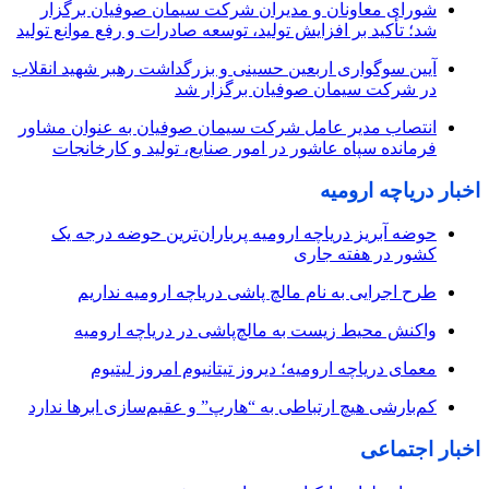
شورای معاونان و مدیران شرکت سیمان صوفیان برگزار
شد؛ تأکید بر افزایش تولید، توسعه صادرات و رفع موانع تولید
آیین سوگواری اربعین حسینی و بزرگداشت رهبر شهید انقلاب
در شرکت سیمان صوفیان برگزار شد
انتصاب مدیر عامل شرکت سیمان صوفیان به عنوان مشاور
فرمانده سپاه عاشور در امور صنایع، تولید و کارخانجات
اخبار دریاچه ارومیه
حوضه آبریز دریاچه ارومیه پرباران‌ترین حوضه‌ درجه یک
کشور در هفته جاری
طرح اجرایی به نام مالچ پاشی دریاچه ارومیه نداریم
واکنش محیط زیست به مالچ‌پاشی در دریاچه ارومیه
معمای دریاچه ارومیه؛ دیروز تیتانیوم امروز لیتیوم
کم‌بارشی هیچ ارتباطی به “هارپ” و عقیم‌سازی ابرها ندارد
اخبار اجتماعی