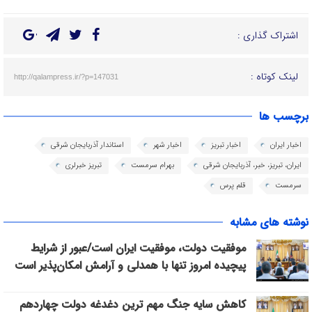
اشتراک گذاری :
لینک کوتاه :
http://qalampress.ir/?p=147031
برچسب ها
اخبار ایران
اخبار تبریز
اخبار شهر
استاندار آذربایجان شرقی
ایران، تبریز، خبر، آذربایجان شرقی
بهرام سرمست
تبریز خبرلری
سرمست
قلم پرس
نوشته های مشابه
موفقیت دولت، موفقیت ایران است/عبور از شرایط
پیچیده امروز تنها با همدلی و آرامش امکان‌پذیر است
کاهش سایه جنگ مهم ‌ترین دغدغه دولت چهاردهم