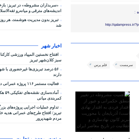
«سربداران مشروطه» در تبریز: بازخ
اندیشه‌های مترقی و میانه‌رو ثقه‌الاسلا
 :
تبریز بدون مدیریت هوشمند، هر روز 
http://qalampress.ir/
شد
اخبار شهر
افتتاح نخستین المپیاد ورزشی کارکن
سبز کلان‌شهر تبریز
سرمست
قلم پرس
۵۶ درصد تبریزی‌ها غیرحضوری با شه
دارند
فعالیت مستمر ۱۱۶ پروژه عمرانی در شرایط جنگی
آماده‌سا
کمربندی میانی
تداوم عملیات اجرایی پروژه‌های بز
تبریز/ افتتاح طرح‌های عمرانی هدیه خ
مردم شهیدپرور
صنعت، معدن و تجارت