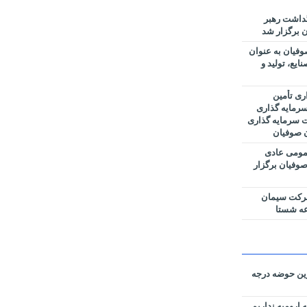
گداشت رهبر
 برگزار شد
فیان به عنوان
یع، تولید و
ری تأمین
رمایه گذاری
ت سرمایه گذاری
ن صوفیان
مومی عادی
وفیان برگزار
شرکت سیمان
عه شستا
رین حوضه‌ درجه
 ارومیه نداریم