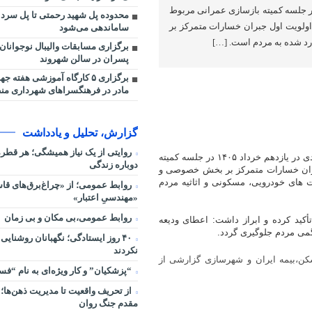
ی در یازدهم خرداد ١۴٠۵ در جلسه کمیته بازسازی عمرانی مربوط
محدوده پل شهید رحمتی تا پل سردا
اولویت اول جبران خسارات متمرکز بر
ساماندهی می‌شود
 شده به مردم است. […]
برگزاری مسابقات والیبال نوجوانان
پسران در سالن شهروند
برگزاری ۵ کارگاه آموزشی هفته 
مادر در فرهنگسراهای شهرداری منطقه ۴ 
گزارش، تحلیل و یادداشت
روایتی از یک نیاز همیشگی؛ هر قط
به گزارش اداره کل روابط عمومی استانداری آذربایجان شرقی ظفر محمدی در یازدهم خرداد ١۴٠۵ در جلسه کمیته
دوباره زندگی
بران خسارات متمرکز بر بخش خصوصی و
های خودرویی، مسکونی و اثاثیه مردم
روابط عمومی؛ از «چراغ‌برق‌های قاس
«مهندسیِ اعتبار»
روابط عمومی،بی مکان و بی زمان
کید کرده و ابراز داشت: اعطای ودیعه
می مردم جلوگیری گردد.
۴۰ روز ایستادگی؛ نگهبانان روشنایی
نکردند
کن،بیمه ایران و شهرسازی گزارشی از
“پزشکیان” و کار ویژه‌ای به نام “ف
از تحریف واقعیت تا مدیریت ذهن‌ها؛ 
مقدم جنگ روان