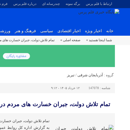
ارتباط با قلم پرس
برگه نمونه
چندرسانه ای
درباره قلم پرس
فرم 
خانه
اخبار ویژه
اخبار اقتصادی
سیاسی
فرهنگ و هنر
ورزش
شما اینجا هستید »
صفحه اصلی »
تمام تلاش دولت، جبران خسارت های م
گروه :
آذربایجان شرقی
/
تبریز
شناسه :
147078
۱۲ خرداد ۱۴۰۵ - ۹:۱۲
تمام تلاش دولت، جبران خسارت های مردم د
تمام تلاش دولت، جبران خسارت
به گزارش اداره کل روابط عمو