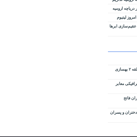
دریاچه ارومیه
امروز لیتیوم
عقیم‌سازی ابرها
پارک های سطح حوزه شهرداری منطقه ۲ بهسازی
رافیکی معابر
ان فاتح
دختران و پسران