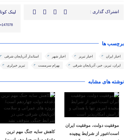
اشتراک گذاری :
لینک کوتاه
?p=147078
برچسب ها
اخبار ایران
اخبار تبریز
اخبار شهر
استاندار آذربایجان شرقی
ایران، تبریز، خبر، آذربایجان شرقی
بهرام سرمست
تبریز خبرلری
نوشته های مشابه
موفقیت دولت، موفقیت ایران
کاهش سایه جنگ مهم ‌ترین
است/عبور از شرایط پیچیده
دغدغه دولت چهاردهم است/