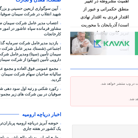
اهمیت مشروطه در تغییر
آیین سوگواری اربعین حسینی و بزر
منطق حکمرانی و عبور از
شهید انقلاب در شرکت سیمان صوفیان
اقتدار فردی به اقتدار نهادی
انتصاب مدیر عامل شرکت سیمان صو
است/ آذربایجان با محوریت
مشاور فرمانده سپاه عاشور در امور صنا
تبریز کانون نهادسازی و
کارخانجات
عقلانیت در تاریخ معاصر ایران
بازدید مدیرعامل شرکت سرمایه گذا
اجتماعی (شستا)، مدیر عامل شرکت س
است
سیمان تأمین (سیتا) ومدیرعامل شرک
دارویی تأمین (تیپیکو) از شرکت سیما
مجمع عمومی فوق العاده و مجمع ع
سالیانه صاحبان سهام شرکت سیمان ص
گردید.
ت در وب منتشر خواهد شد.
رکورد شکنی و رتبه اول سود دهی 
صوفیان در بین شرکت های زیر مجمو
هد شد.
اخبار دریاچه ارومیه
حوضه آبریز دریاچه ارومیه پرباران‌ت
یک کشور در هفته جاری
طرح اجرایی به نام مالچ پاشی دریاچه