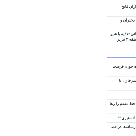
ران فاتح
 دختران و
جهانی تغذیه با شیر
تبریز
ره خون، فرصت
م‌خان» تا
 خط مقدم را رها
سادستیزی”!
رسانه‌ها در خط