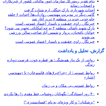
پیام تقدیر رییس‌کل سازمان امور مالیاتی کشور از خبرنگاران
و اصحاب رسانه
احداث شهربازی پارک جنگلی ارم شتاب گرفت
گامی دیگر در مدیریت مهندسی روان‌آب‌ها؛ احداث ۶ حلقه
چاه جذبی جدید در منطقه ۷ تبریز آغاز شد
خبرنگار، راوی حقیقت و پاسدار اعتماد عمومی است
پارک شهید پاشائی منطقه ۲ به چه امکاناتی تجهیز می شود؟
جوانان یاغچیان، پرواز و شمس آباد صاحب سالن ورزشی
می‌شوند
خبرنگار، راوی حقیقت و پاسدار اعتماد عمومی است
گزارش، تحلیل و یادداشت
روایتی از یک نیاز همیشگی؛ هر قطره خون، فرصت دوباره
زندگی
روابط عمومی؛ از «چراغ‌برق‌های قاسم‌خان» تا «مهندسیِ
اعتبار»
روابط عمومی،بی مکان و بی زمان
۴۰ روز ایستادگی؛ نگهبانان روشنایی خط مقدم را رها نکردند
“پزشکیان” و کار ویژه‌ای به نام “فسادستیزی”!