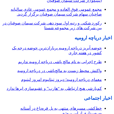
(تیپیکو) از شرکت سیمان صوفیان
مجمع عمومی فوق العاده و مجمع عمومی عادی سالیانه
صاحبان سهام شرکت سیمان صوفیان برگزار گردید.
رکورد شکنی و رتبه اول سود دهی شرکت سیمان صوفیان در
بین شرکت های زیر مجموعه شستا
اخبار دریاچه ارومیه
حوضه آبریز دریاچه ارومیه پرباران‌ترین حوضه‌ درجه یک
کشور در هفته جاری
طرح اجرایی به نام مالچ پاشی دریاچه ارومیه نداریم
واکنش محیط زیست به مالچ‌پاشی در دریاچه ارومیه
معمای دریاچه ارومیه؛ دیروز تیتانیوم امروز لیتیوم
کم‌بارشی هیچ ارتباطی به “هارپ” و عقیم‌سازی ابرها ندارد
اخبار اجتماعی
خط‌کشی مسیرهای منتهی به پل قره‌داغ در آستانه
بهره‌برداری از این پروژه