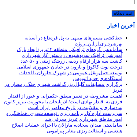
آخرین اخبار
خط‌کشی مسیرهای منتهی به پل قره‌داغ در آستانه
بهره‌برداری از این پروژه
ساماندهی گره‌های ترافیکی منطقه ۴ تبریز/ ایجاد پارک
آموزشی ترافیک سرپوشیده در دستور کار شهرداری
کاشت سه هزار ارقام ردیفی زرشک زینتی و ۵۰ عدد
درخت توت کاکوزا و نارون در خیابان جمهوری اسلامی
توسعه حمل‌ونقل عمومی در شهرک خاوران با احداث
ایستگاه‌های جدید اتوبوس
برگزاری مسابقات گلبال بزرگداشت شهدای جنگ رمضان در
تبریز
اهمیت مشروطه در تغییر منطق حکمرانی و عبور از اقتدار
فردی به اقتدار نهادی است/ آذربایجان با محوریت تبریز کانون
نهادسازی و عقلانیت در تاریخ معاصر ایران است
سرپرست اداره کل برنامه ریزی، توسعه شهری ،هماهنگی و
امور مناطق شهرداری تبریز معرفی شد
ساماندهی میدان سجادیه مارالان با اجرای عملیات اصلاح
هندسی و آسفالت‌ریزی معابر پیرامونی