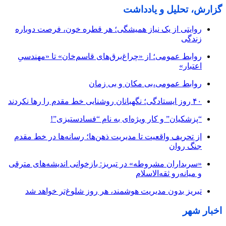
گزارش، تحلیل و یادداشت
روایتی از یک نیاز همیشگی؛ هر قطره خون، فرصت دوباره
زندگی
روابط عمومی؛ از «چراغ‌برق‌های قاسم‌خان» تا «مهندسیِ
اعتبار»
روابط عمومی،بی مکان و بی زمان
۴۰ روز ایستادگی؛ نگهبانان روشنایی خط مقدم را رها نکردند
“پزشکیان” و کار ویژه‌ای به نام “فسادستیزی”!
از تحریف واقعیت تا مدیریت ذهن‌ها؛ رسانه‌ها در خط مقدم
جنگ روان
«سربداران مشروطه» در تبریز: بازخوانی اندیشه‌های مترقی
و میانه‌رو ثقه‌الاسلام
تبریز بدون مدیریت هوشمند، هر روز شلوغ‌تر خواهد شد
اخبار شهر