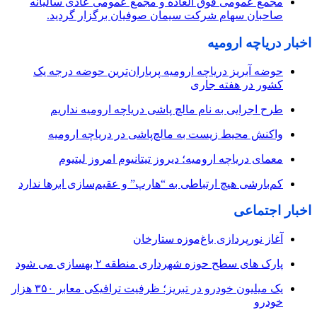
مجمع عمومی فوق العاده و مجمع عمومی عادی سالیانه
صاحبان سهام شرکت سیمان صوفیان برگزار گردید.
اخبار دریاچه ارومیه
حوضه آبریز دریاچه ارومیه پرباران‌ترین حوضه‌ درجه یک
کشور در هفته جاری
طرح اجرایی به نام مالچ پاشی دریاچه ارومیه نداریم
واکنش محیط زیست به مالچ‌پاشی در دریاچه ارومیه
معمای دریاچه ارومیه؛ دیروز تیتانیوم امروز لیتیوم
کم‌بارشی هیچ ارتباطی به “هارپ” و عقیم‌سازی ابرها ندارد
اخبار اجتماعی
آغاز نورپردازی باغ‌موزه ستارخان
پارک های سطح حوزه شهرداری منطقه ۲ بهسازی می شود
یک میلیون خودرو در تبریز؛ ظرفیت ترافیکی معابر ۳۵۰ هزار
خودرو