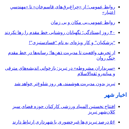
روابط عمومی؛ از «چراغ‌برق‌های قاسم‌خان» تا «مهندسیِ
اعتبار»
روابط عمومی،بی مکان و بی زمان
۴۰ روز ایستادگی؛ نگهبانان روشنایی خط مقدم را رها نکردند
“پزشکیان” و کار ویژه‌ای به نام “فسادستیزی”!
از تحریف واقعیت تا مدیریت ذهن‌ها؛ رسانه‌ها در خط مقدم
جنگ روان
«سربداران مشروطه» در تبریز: بازخوانی اندیشه‌های مترقی
و میانه‌رو ثقه‌الاسلام
تبریز بدون مدیریت هوشمند، هر روز شلوغ‌تر خواهد شد
اخبار شهر
افتتاح نخستین المپیاد ورزشی کارکنان حوزه فضای سبز
کلان‌شهر تبریز
۵۶ درصد تبریزی‌ها غیرحضوری با شهرداری ارتباط دارند