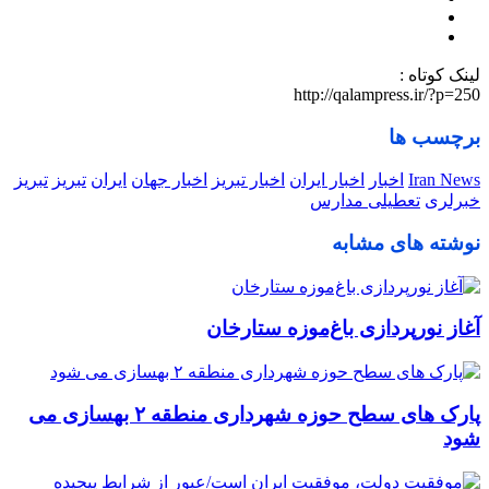
لینک کوتاه :
http://qalampress.ir/?p=250
برچسب ها
Iran News
اخبار
اخبار ایران
اخبار تبریز
اخبار جهان
ایران
تبریز
تبریز
خبرلری
تعطیلی مدارس
نوشته های مشابه
آغاز نورپردازی باغ‌موزه ستارخان
پارک های سطح حوزه شهرداری منطقه ۲ بهسازی می
شود