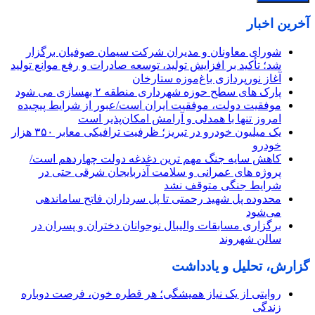
آخرین اخبار
شورای معاونان و مدیران شرکت سیمان صوفیان برگزار
شد؛ تأکید بر افزایش تولید، توسعه صادرات و رفع موانع تولید
آغاز نورپردازی باغ‌موزه ستارخان
پارک های سطح حوزه شهرداری منطقه ۲ بهسازی می شود
موفقیت دولت، موفقیت ایران است/عبور از شرایط پیچیده
امروز تنها با همدلی و آرامش امکان‌پذیر است
یک میلیون خودرو در تبریز؛ ظرفیت ترافیکی معابر ۳۵۰ هزار
خودرو
کاهش سایه جنگ مهم ‌ترین دغدغه دولت چهاردهم است/
پروژه ‌های عمرانی و سلامت آذربایجان شرقی حتی در
شرایط جنگی متوقف نشد
محدوده پل شهید رحمتی تا پل سرداران فاتح ساماندهی
می‌شود
برگزاری مسابقات والیبال نوجوانان دختران و پسران در
سالن شهروند
گزارش، تحلیل و یادداشت
روایتی از یک نیاز همیشگی؛ هر قطره خون، فرصت دوباره
زندگی