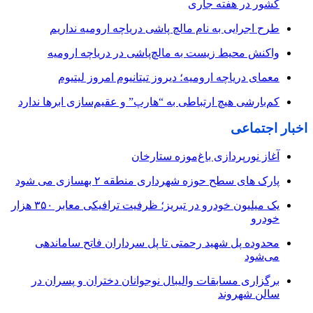
کشور در هفته جاری
طرح اجرایی به نام مالچ پاشی دریاچه ارومیه نداریم
واکنش محیط زیست به مالچ‌پاشی در دریاچه ارومیه
معمای دریاچه ارومیه؛ دیروز تیتانیوم امروز لیتیوم
کم‌بارشی هیچ ارتباطی به “هارپ” و عقیم‌سازی ابرها ندارد
اخبار اجتماعی
آغاز نورپردازی باغ‌موزه ستارخان
پارک های سطح حوزه شهرداری منطقه ۲ بهسازی می شود
یک میلیون خودرو در تبریز؛ ظرفیت ترافیکی معابر ۳۵۰ هزار
خودرو
محدوده پل شهید رحمتی تا پل سرداران فاتح ساماندهی
می‌شود
برگزاری مسابقات والیبال نوجوانان دختران و پسران در
سالن شهروند