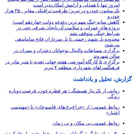
امروز تنها با همدلی و آرامش امکان‌پذیر است
یک میلیون خودرو در تبریز؛ ظرفیت ترافیکی معابر ۳۵۰ هزار
خودرو
کاهش سایه جنگ مهم ‌ترین دغدغه دولت چهاردهم است/
پروژه ‌های عمرانی و سلامت آذربایجان شرقی حتی در
شرایط جنگی متوقف نشد
محدوده پل شهید رحمتی تا پل سرداران فاتح ساماندهی
می‌شود
برگزاری مسابقات والیبال نوجوانان دختران و پسران در
سالن شهروند
برگزاری ۵ کارگاه آموزشی هفته جهانی تغذیه با شیر مادر در
فرهنگسراهای شهرداری منطقه ۴ تبریز
گزارش، تحلیل و یادداشت
روایتی از یک نیاز همیشگی؛ هر قطره خون، فرصت دوباره
زندگی
روابط عمومی؛ از «چراغ‌برق‌های قاسم‌خان» تا «مهندسیِ
اعتبار»
روابط عمومی،بی مکان و بی زمان
۴۰ روز ایستادگی؛ نگهبانان روشنایی خط مقدم را رها نکردند