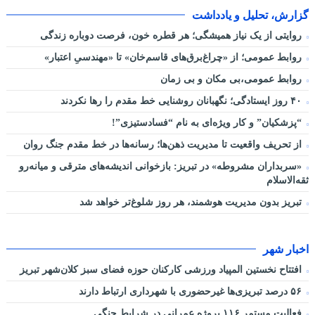
گزارش، تحلیل و یادداشت
روایتی از یک نیاز همیشگی؛ هر قطره خون، فرصت دوباره زندگی
روابط عمومی؛ از «چراغ‌برق‌های قاسم‌خان» تا «مهندسیِ اعتبار»
روابط عمومی،بی مکان و بی زمان
۴۰ روز ایستادگی؛ نگهبانان روشنایی خط مقدم را رها نکردند
“پزشکیان” و کار ویژه‌ای به نام “فسادستیزی”!
از تحریف واقعیت تا مدیریت ذهن‌ها؛ رسانه‌ها در خط مقدم جنگ روان
«سربداران مشروطه» در تبریز: بازخوانی اندیشه‌های مترقی و میانه‌رو
ثقه‌الاسلام
تبریز بدون مدیریت هوشمند، هر روز شلوغ‌تر خواهد شد
اخبار شهر
افتتاح نخستین المپیاد ورزشی کارکنان حوزه فضای سبز کلان‌شهر تبریز
۵۶ درصد تبریزی‌ها غیرحضوری با شهرداری ارتباط دارند
فعالیت مستمر ۱۱۶ پروژه عمرانی در شرایط جنگی