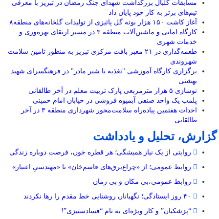
مسابقات گلبال بزرگداشت شهدای جنگ رمضان در تبریز با معرفی
تیم‌های برتر به کار خود پایان داد
آغاز کاشت ۱۵۰ هزار بوته گل پائیزی از تولیدات گلخانه‌های منطقه۸
کارگاه امانی و ماشین‌آلات منطقه ۳ در مسیر ارتقای بهره‌وری و
خدمات شهری
طعمه‌گذاری در ۲۱ معبر بافت مرکزی تبریز به منظور تامین سلامت
شهروندی
برگزاری کارگاه آموزشی "تغذیه با شیر مادر" در فرهنگسرای شهید
بهشتی
نوسازی ۵ هزار مترمربعی پارک تربیت معلم در آخر طالقانی
پلمب یک واحد صنفی آبمیوه فروشی در خیابان امام خمینی
احداث هفتمین پیاده‌راه سلامت‌محور شهرداری منطقه ۳ در آخر
طالقانی
گزارش، تحلیل و یادداشت
روایتی از یک نیاز همیشگی؛ هر قطره خون، فرصت دوباره زندگی
روابط عمومی؛ از «چراغ‌برق‌های قاسم‌خان» تا «مهندسیِ اعتبار»
روابط عمومی،بی مکان و بی زمان
۴۰ روز ایستادگی؛ نگهبانان روشنایی خط مقدم را رها نکردند
“پزشکیان” و کار ویژه‌ای به نام “فسادستیزی”!