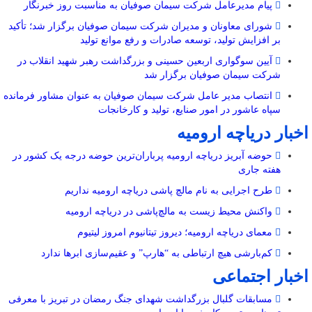
پیام مدیرعامل شرکت سیمان صوفیان به مناسبت روز خبرنگار
شورای معاونان و مدیران شرکت سیمان صوفیان برگزار شد؛ تأکید
بر افزایش تولید، توسعه صادرات و رفع موانع تولید
آیین سوگواری اربعین حسینی و بزرگداشت رهبر شهید انقلاب در
شرکت سیمان صوفیان برگزار شد
انتصاب مدیر عامل شرکت سیمان صوفیان به عنوان مشاور فرمانده
سپاه عاشور در امور صنایع، تولید و کارخانجات
اخبار دریاچه ارومیه
حوضه آبریز دریاچه ارومیه پرباران‌ترین حوضه‌ درجه یک کشور در
هفته جاری
طرح اجرایی به نام مالچ پاشی دریاچه ارومیه نداریم
واکنش محیط زیست به مالچ‌پاشی در دریاچه ارومیه
معمای دریاچه ارومیه؛ دیروز تیتانیوم امروز لیتیوم
کم‌بارشی هیچ ارتباطی به “هارپ” و عقیم‌سازی ابرها ندارد
اخبار اجتماعی
مسابقات گلبال بزرگداشت شهدای جنگ رمضان در تبریز با معرفی