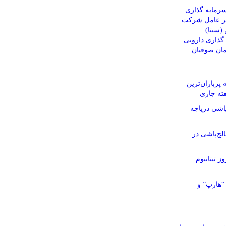
رمایه گذاری
یر عامل شرکت
(سیتا)
ذاری دارویی
مان صوفیان
پرباران‌ترین
ته جاری
اشی دریاچه
چ‌پاشی در
ز تیتانیوم
“هارپ” و