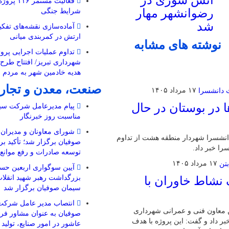
آتش سوزی در
فعالیت مستم
رضوانشهر مهار
شرایط جنگی
شد
ارتش در کمربندی میانی
نوشته های مشابه
تداوم عملیات اجرایی پروژ
شهرداری تبریز/ افتتاح طرح
هدیه خادمین شهر به مردم 
صنعت، معدن و تجار
۱۷ مرداد ۱۴۰۵
 در بوستان در حال
پیام مدیرعامل شرکت سیم
مناسبت روز خبرنگار
شورای معاونان و مدیرا
دانشسرا شهردار منطقه هشت از تداوم
صوفیان برگزار شد؛ تأکید بر
ا خبر داد.
توسعه صادرات و رفع موانع ت
۱۷ مرداد ۱۴۰۵
آیین سوگواری اربعین حسی
بزرگداشت رهبر شهید انقل
 نشاط خاوران با
سیمان صوفیان برگزار شد
انتصاب مدیر عامل شرکت
ن معاون فنی و عمرانی شهرداری
صوفیان به عنوان مشاور فرم
 خبر داد و گفت: این پروژه با هدف
عاشور در امور صنایع، تولید