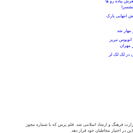
رش پیاده رو ها
نشسرا
 انتهایی پارک
مهار شد
۴ دستگاه اتوبوس تبریز
ز مهران
در لک لک لر
 کرد و پس از آن در 13 اردیبهشت ماه سال 95 موفق به اخذ مجوز رسمی از وزارت فرهنگ و ارشاد اسلامی شد. قلم پرس که با شماره مجوز