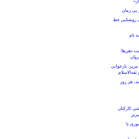
ار»
بی زمان
نان روشنایی خط
ه نام
ت ذهن‌ها؛
روان
ریز: بازخوانی
ثقه‌الاسلام
د، هر روز
شی کارکنان
ریز
وری با