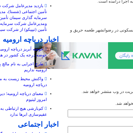
 اجرا درآمده است.
بازدید مدیرعامل شرکت س
تأمین اجتماعی (شستا)، مد
سرمایه گذاری سیمان تأمین 
ومدیرعامل شرکت سرمایه گ
تأمین (تیپیکو) از شرکت سی
 مسکونی در رضوانشهر طعمه حریق و
اخبار دریاچه ارومیه
حوضه آبریز دریاچه ارومیه 
حوضه‌ درجه یک کشور در هف
طرح اجرایی به نام مالچ پ
ارومیه نداریم
واکنش محیط زیست به مال
دریاچه ارومیه
یریت در وب منتشر خواهد شد.
معمای دریاچه ارومیه؛ دیرو
امروز لیتیوم
خواهد شد.
کم‌بارشی هیچ ارتباطی به 
عقیم‌سازی ابرها ندارد
اخبار اجتماعی