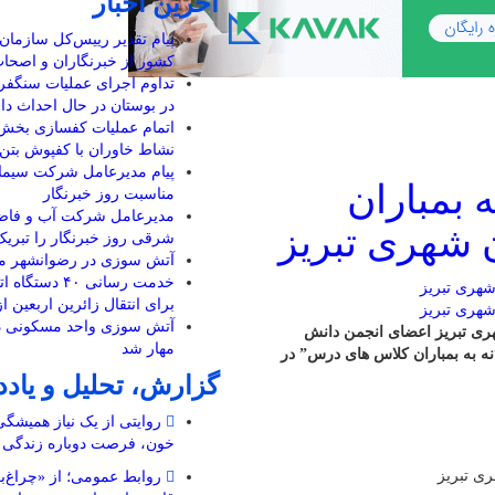
آخرین اخبار
پیام تقدیر رییس‌کل سازمان 
کشور از خبرنگاران و اصحا
تداوم اجرای عملیات سنگفرش
در بوستان در حال احداث دا
اتمام عملیات کفسازی بخش ا
نشاط خاوران با کفپوش بتن
پیام مدیرعامل شرکت سیما
 بمباران
مناسبت روز خبرنگار
مدیرعامل شرکت آب و فاضلا
 شهری تبریز
شرقی روز خبرنگار را تبری
آتش سوزی در رضوانشهر مه
خدمت رسانی ۴۰ دس
برای انتقال زائرین اربعین ا
آتش سوزی واحد مسکونی در
هری تبریز اعضای انجمن دانش
مهار شد
نه به بمباران کلاس های درس” در
گزارش، تحلیل و یاد
روایتی از یک نیاز همیشگ
خون، فرصت دوباره زندگی
ری تبریز
روابط عمومی؛ از «چراغ‌ب