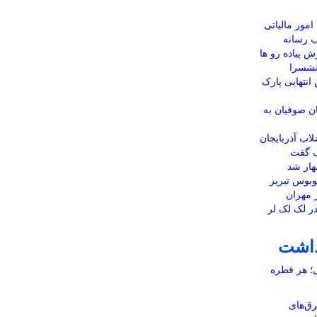
امور مالیاتی
ب رسانه
 پیاده رو ها
نشسرا
نتهایی پارک
ن صوفیان به
ب آذربایجان
ک گفت
ار شد
تگاه اتوبوس تبریز
ز مهران
 لک لک لر
داشت
ی؛ هر قطره
رق‌های