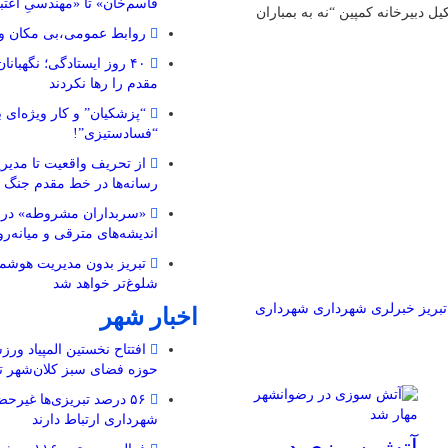
قاسم‌خان» تا «مهندسیِ اعتب
 دبیرخانه کمپین “نه به بمباران
روابط عمومی،بی مکان و 
۴۰ روز ایستادگی؛ نگهبا
مقدم را رها نکردند
“پزشکیان” و کار ویژه‌ای ب
“فسادستیزی”!
از تحریف واقعیت تا مدیری
رسانه‌ها در خط مقدم جنگ 
«سربداران مشروطه» در تب
اندیشه‌های مترقی و میانه‌رو 
تبریز بدون مدیریت هوشمن
شلوغ‌تر خواهد شد
تبریز خبرلری
شهرداری
شهرداری
اخبار شهر
افتتاح نخستین المپیاد ورز
حوزه فضای سبز کلان‌شهر تب
۵۶ درصد تبریزی‌ها غیرحض
شهرداری ارتباط دارند