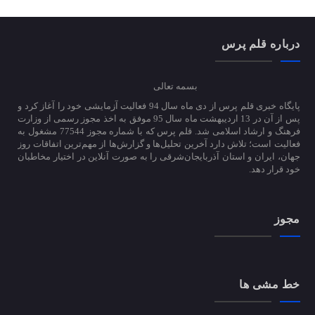
درباره قلم پرس
بسمه تعالی
پایگاه خبری قلم پرس از دی ماه سال 94 فعالیت آزمایشی خود را آغاز کرد و
پس از آن در 13 اردیبهشت ماه سال 95 موفق به اخذ مجوز رسمی از وزارت
فرهنگ و ارشاد اسلامی شد. قلم پرس که با شماره مجوز 77544 مشغول به
فعالیت است؛ تلاش دارد آخرین تحلیل‌ها و گزارش‌ها از مهم‌ترین اتفاقات روز
جهان، ایران و استان آذربایجان‌شرقی را به صورت آنلاین در اختیار مخاطبان
خود قرار دهد.
مجوز
خط مشی ها