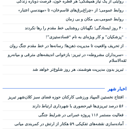
روایتی از یک نیاز همیشگی؛ هر قطره خون، فرصت دوباره زندگی
روابط عمومی؛ از «چراغ‌برق‌های قاسم‌خان» تا «مهندسیِ اعتبار»
روابط عمومی،بی مکان و بی زمان
۴۰ روز ایستادگی؛ نگهبانان روشنایی خط مقدم را رها نکردند
“پزشکیان” و کار ویژه‌ای به نام “فسادستیزی”!
از تحریف واقعیت تا مدیریت ذهن‌ها؛ رسانه‌ها در خط مقدم جنگ روان
«سربداران مشروطه» در تبریز: بازخوانی اندیشه‌های مترقی و میانه‌رو
ثقه‌الاسلام
تبریز بدون مدیریت هوشمند، هر روز شلوغ‌تر خواهد شد
اخبار شهر
افتتاح نخستین المپیاد ورزشی کارکنان حوزه فضای سبز کلان‌شهر تبریز
۵۶ درصد تبریزی‌ها غیرحضوری با شهرداری ارتباط دارند
فعالیت مستمر ۱۱۶ پروژه عمرانی در شرایط جنگی
آماده‌سازی نقشه‌های تفکیکی ۵۹ هکتار از ارتش در کمربندی میانی